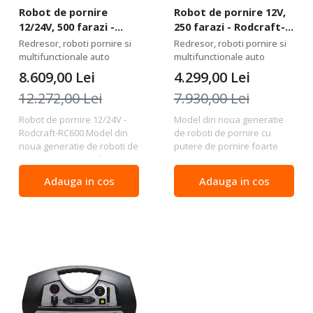
Robot de pornire
Robot de pornire 12V,
12/24V, 500 farazi -
250 farazi - Rodcraft-
Rodcraft-RC600
RC250
Redresor, roboti pornire si
Redresor, roboti pornire si
multifunctionale auto
multifunctionale auto
8.609,00
Lei
4.299,00
Lei
12.272,00
Lei
7.930,00
Lei
Robot de pornire 12/24V -
Model din noua generatie
Rodcraft-RC600 Model din
de roboti de pornire cu
noua generatie de roboti de
putere de pornire foarte
pornire cu putere de
mare. Cu capacitor ce poate
pornire foarte mare. Cu
porni orice vehicul cu
Adauga in cos
Adauga in cos
capacitor ce poate porni
baterie de 12 V fiind
orice vehicul cu baterie de
recomandat pentru
12 V sau 24V fiind...
motociclete si autoturisme....