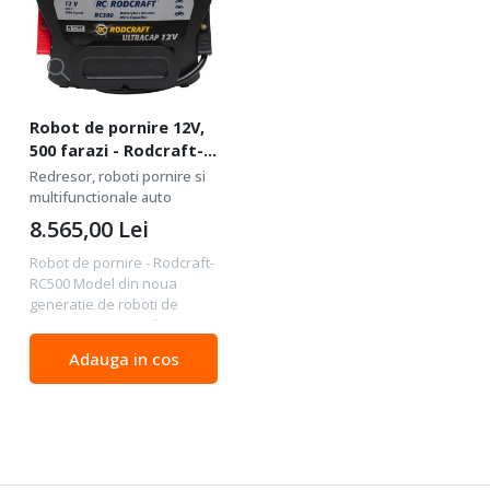
Robot de pornire 12V,
500 farazi - Rodcraft-
RC500
Redresor, roboti pornire si
multifunctionale auto
8.565,00
Lei
Robot de pornire - Rodcraft-
RC500 Model din noua
generatie de roboti de
pornire cu putere de
pornire foarte mare. Cu
Adauga in cos
capacitor ce poate porni
orice vehicul cu baterie de
12 V fiind recomandat
pentru...