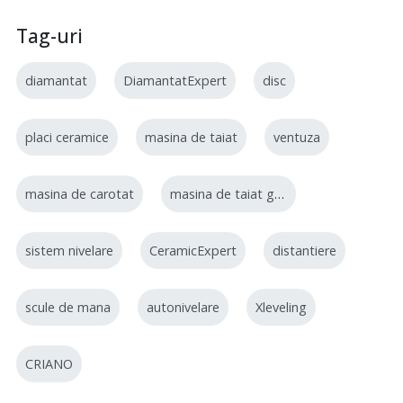
Tag-uri
diamantat
DiamantatExpert
disc
placi ceramice
masina de taiat
ventuza
masina de carotat
masina de taiat gresie
sistem nivelare
CeramicExpert
distantiere
scule de mana
autonivelare
Xleveling
CRIANO