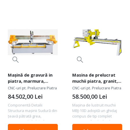
Mașină de gravură in
Masina de prelucrat
piatra, marmura,
muchii piatra, granit,
granit, sculptura
marmura, frezare
CNC-uri pt. Prelucrare Piatra
CNC-uri pt. Prelucrare Piatra
1300x2500x350(mm)
cant, slefuire si polish
84.502,00
Lei
58.500,00
Lei
5.5kW 400V - Wanlong-
- Wanlong-MBJ-10D
PLC1325
Componentă Detalii
Mașina de lustruit muchii
Structura mașinii Sudură din
MBJ-10D adoptă un ghidaj
țeavă pătrată grea,
compus de tip complet
tratament de îmbătrânire
etanș, scufundat în ulei ,
(pentru stabilitate și
care prelungește durata de