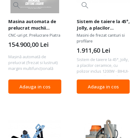
Masina automata de
Sistem de taiere la 45°,
prelucrat muchii
Jolly, a placilor
piatra, granit,
ceramice, cu polizor
CNC-uri pt. Prelucrare Piatra
Masini de frezat canturi si
marmura, frezare
inclus 1200W - BIHUI-
profilare
154.900,00
Lei
cant, slefuire si polish
LFMBF
1.911,60
Lei
- Wanlong-MBJ-015
Mașină automată de
Sistem de taiere la 45°, Jolly,
prelucrat (frezat si lustruit)
a placilor ceramice, cu
margini multifuncțională
polizor inclus 1200W - BIHUI-
MBJ-015 CARACTERISTICI
LFMBF Pentru tăierea la
PRODUSULUI: Această
unghi a plăcilor ceramice
mașină are multiple funcții
Adauga in cos
Adauga in cos
polizor 1200 W, 230V/50Hz,
care îmbunătățesc eficiența
disc 125mm (polizor si disc
de lucru, economisind...
incluse)...