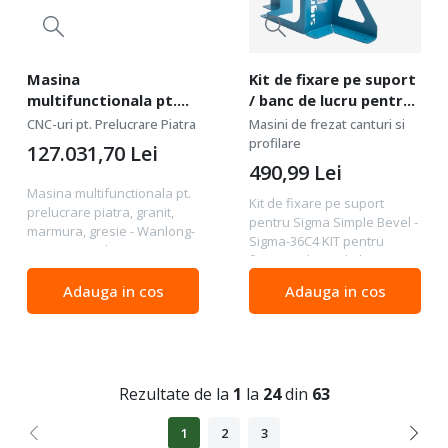
Masina
Kit de fixare pe suport
multifunctionala pt.
/ banc de lucru pentru
prelucrare piatra,
Sigma Simple Bevel -
CNC-uri pt. Prelucrare Piatra
Masini de frezat canturi si
granit, marmura,
Sigma-36C4
profilare
127.031,70
Lei
gresie - grosime
490,99
Lei
180mm, disc max.
Masina multifunctionala pt.
Kit de fixare pe suport
600mm - Wanlong-PLC-
prelucrare piatra, granit,
pentru Sigma Simple Bevel -
600
marmura, gresie - Wanlong-
Sigma-36C4 KIT pentru
PLC-600 Wanlong PLC-600 ,
fixare pe banc de lucru sau
este un centru
masă pentru SIMPLE BEVEL .
multifunctional pentru
Adauga in cos
Adauga in cos
- Art. Sigma-36C4 Acest KIT
prelucrare plăci din piatră,
vă permite să țineți mașina
granit, marmură, plăci...
de profilat...
Rezultate de la
1
la
24
din
63
1
2
3