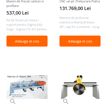
Jolly Edge - Sigma-37C
Basic 45°, cap fix si
Masini de frezat canturi si
CNC-uri pt. Prelucrare Piatra
invertor - lung. max.
profilare
131.769,00
Lei
350cm, 5.5 kW, 400V -
537,00
Lei
Mondial-150813
Masina de prelucrat
Kit de fixare pe masa /
marmura Manta JR Basic
suport pentru Sigma Jolly
45°, cap fix si invertor - lung.
Edge - Sigma-37C KIT pentru
max. 350cm, 5.5 kW, 400V -
fixare pe banc de lucru sau
Mondial-150813 Motor: 5.5
masă pentru Jolly Edge . -
kW, 400V Turatii: 2800 RPM*
Adauga in cos
Adauga in cos
Art. Sigma-37C Acest KIT vă
Lungime max. de taiere:
permite să țineți mașina de
3500 mm Grosime...
profilat...