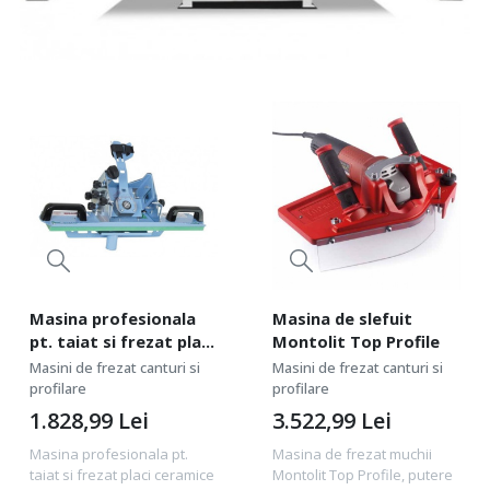
Masina profesionala
Masina de slefuit
pt. taiat si frezat placi
Montolit Top Profile
ceramice mari Jolly
Masini de frezat canturi si
Masini de frezat canturi si
Edge+75D - Sigma-
profilare
profilare
37A3D
1.828,99
Lei
3.522,99
Lei
Masina profesionala pt.
Masina de frezat muchii
taiat si frezat placi ceramice
Montolit Top Profile, putere