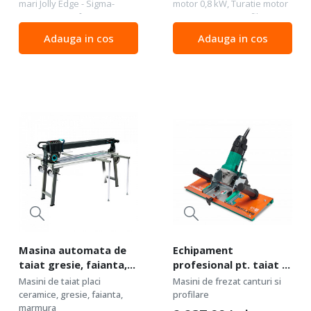
mari Jolly Edge - Sigma-
motor 0,8 kW, Turatie motor
37A3D Pentru frezat sau
11000 rpm Top Profile este
teșit porțelan, gresie,
un echipament profesional
Adauga in cos
Adauga in cos
faianță, plăci ceramice de
ce permite slefuirea
dimensiuni mari, etc. Se
marginilor placilor de gresie,
folosește împreună...
faianta,...
Masina automata de
Echipament
taiat gresie, faianta,
profesional pt. taiat si
placi ceramice, 3kW,
frezat placi ceramice
Masini de taiat placi
Masini de frezat canturi si
120cm - BIHUI-
mari Perfect Jolly
ceramice, gresie, faianta,
profilare
TCSA1200
marmura
(fara polizor) -