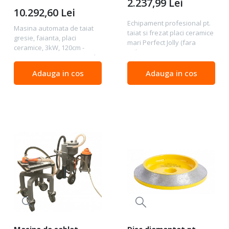
2.237,99
Lei
Battipav-11401
10.292,60
Lei
Echipament profesional pt.
Masina automata de taiat
taiat si frezat placi ceramice
gresie, faianta, placi
mari Perfect Jolly (fara
ceramice, 3kW, 120cm -
polizor) - Battipav-11401
BIHUI-TCSA1200 Lungime de
Date tehnice: Lungime
taiere: 120 cm Grosime de
maxima de taiere:
Adauga in cos
Adauga in cos
taiere manuala/automata:
Nelimitata Grosime maxima
max. 30 mm Lungime de
de taiere: 21 mm...
taiere diagonala: 85 x 85
cm...