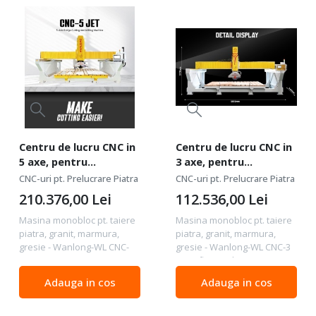
Centru de lucru CNC in
Centru de lucru CNC in
5 axe, pentru
3 axe, pentru
procesare piatra,
procesare piatra,
CNC-uri pt. Prelucrare Piatra
CNC-uri pt. Prelucrare Piatra
granit, marmura, etc. -
granit, marmura, etc. -
210.376,00
Lei
112.536,00
Lei
Wanlong CNC-JET-5-
Wanlong CNC-3
DXF
Masina monobloc pt. taiere
Masina monobloc pt. taiere
piatra, granit, marmura,
piatra, granit, marmura,
gresie - Wanlong-WL CNC-
gresie - Wanlong-WL CNC-3
CNC-JET-5-DXF DESCRIERE
Specificatii tehnice:
PRODUS Wanlong CNC-5 Jet
Diametrul maxim al lamei:
Adauga in cos
Adauga in cos
este un centru de lucru
Ø250 – 400 mm Puterea
industrial în 5 axe cu laser,
motorului principal: 11 kW
tip pod, conceput...
Dimensiune maximă de...