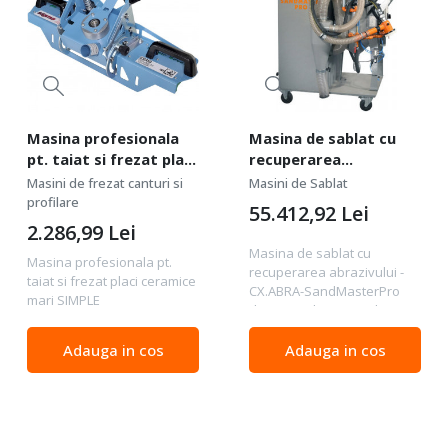
Masina profesionala
Masina de sablat cu
pt. taiat si frezat placi
recuperarea
ceramice mari SIMPLE
abrazivului - CX.ABRA-
Masini de frezat canturi si
Masini de Sablat
BEVEL+72E0050+72D -
SandMasterPro
profilare
55.412,92
Lei
Sigma-36A5D
2.286,99
Lei
Masina de sablat cu
Masina profesionala pt.
recuperarea abrazivului -
taiat si frezat placi ceramice
CX.ABRA-SandMasterPro
mari SIMPLE
din gama de masini de
BEVEL+72E0050+72D -
sablat SandMaster Pro este
Sigma-36A5D Pentru frezat
aparatul cel mai avansat
Adauga in cos
Adauga in cos
sau teșit porțelan, gresie,
tehnologic destinat sablarii
faianță, plăci ceramice de
fara praf. Acesta este...
dimensiuni mari, etc. Se...