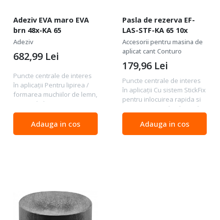
Adeziv EVA maro EVA
Pasla de rezerva EF-
brn 48x-KA 65
LAS-STF-KA 65 10x
Adeziv
Accesorii pentru masina de
aplicat cant Conturo
682,99
Lei
179,96
Lei
Puncte centrale de interes
Puncte centrale de interes
în aplicaţii Pentru lipirea /
în aplicaţii Cu sistem StickFix
formarea muchiilor de lemn,
pentru inlocuirea rapida si
material plastic sau
usoara a stratului de pasla
materiale stratificate la
Adaptat pentru pentru
diferite materiale din plăci în
Adauga in cos
Adauga in cos
sabotul de protectie
construcţia de mobilă
impotriva zgarieturilor LAS-
Adaptat...
STF-KA 65...