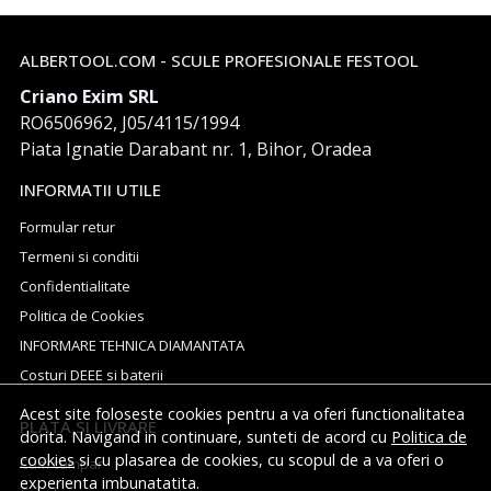
ALBERTOOL.COM - SCULE PROFESIONALE FESTOOL
Criano Exim SRL
RO6506962, J05/4115/1994
Piata Ignatie Darabant nr. 1, Bihor, Oradea
INFORMATII UTILE
Formular retur
Termeni si conditii
Confidentialitate
Politica de Cookies
INFORMARE TEHNICA DIAMANTATA
Costuri DEEE si baterii
Acest site foloseste cookies pentru a va oferi functionalitatea
PLATA SI LIVRARE
dorita. Navigand in continuare, sunteti de acord cu
Politica de
cookies
si cu plasarea de cookies, cu scopul de a va oferi o
Cum cumpar
experienta imbunatatita.