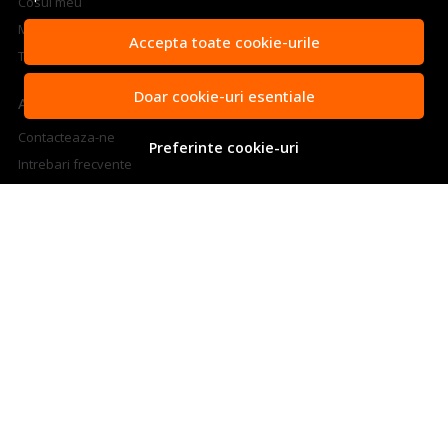
Cosul meu
Metode de plata
Accepta toate cookie-urile
Transport si retururi
Doar cookie-uri esentiale
ASISTENTA
Contacteaza-ne
Preferinte cookie-uri
Intrebari frecvente
Cum sa aleg generatorul potrivit
Harta site
ANPC
Solutionarea litigiilor
CONT CLIENT
Contul meu
Inregistrare
Recuperare parola
Istoric comenzi