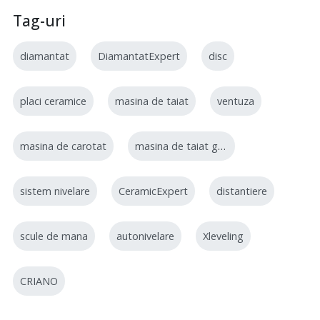
Tag-uri
diamantat
DiamantatExpert
disc
placi ceramice
masina de taiat
ventuza
masina de carotat
masina de taiat gresie
sistem nivelare
CeramicExpert
distantiere
scule de mana
autonivelare
Xleveling
CRIANO