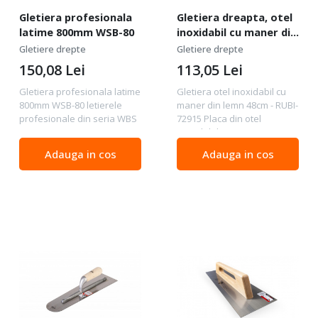
Gletiera profesionala
Gletiera dreapta, otel
latime 800mm WSB-80
inoxidabil cu maner din
lemn, 48cm - RUBI-
Gletiere drepte
Gletiere drepte
72915
150,08
Lei
113,05
Lei
Gletiera profesionala latime
Gletiera otel inoxidabil cu
800mm WSB-80 letierele
maner din lemn 48cm - RUBI-
profesionale din seria WBS
72915 Placa din otel
sunt proiectate pentru un
inoxidabil pt. rezistenta
finisaj superior. Instrumente
mare la coroziune. Maner
Adauga in cos
Adauga in cos
ergonomice de înaltă
inchis din lemn. Rezistenta
calitate necesare pentru un
mare la uzura. Gletierele de
finisaj perfect...
48 cm sunt...