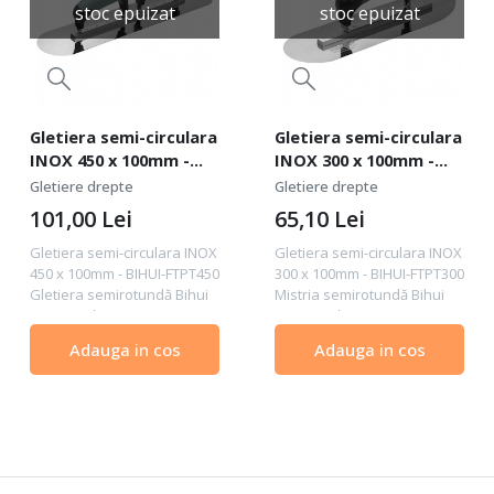
stoc epuizat
stoc epuizat
Gletiera semi-circulara
Gletiera semi-circulara
INOX 450 x 100mm -
INOX 300 x 100mm -
BIHUI-FTPT450
BIHUI-FTPT300
Gletiere drepte
Gletiere drepte
101,00
Lei
65,10
Lei
Gletiera semi-circulara INOX
Gletiera semi-circulara INOX
450 x 100mm - BIHUI-FTPT450
300 x 100mm - BIHUI-FTPT300
Gletiera semirotundă Bihui
Mistria semirotundă Bihui
FTPT450 de 450mm este un
FTPT300 de 300mm este un
instrument versatil,
instrument versatil,
Adauga in cos
Adauga in cos
conceput pentru distribuția
conceput pentru distribuția
uniformă a soluțiilor și
uniformă a soluțiilor și
amestecurilor de...
amestecurilor de...