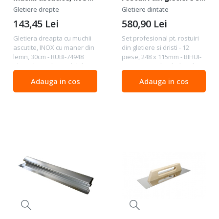
cu maner din lemn,
dristi - 12 piese, 248 x
Gletiere drepte
Gletiere dintate
30cm - RUBI-74948
115mm - BIHUI-
143,45
Lei
580,90
Lei
PTSCK12
Gletiera dreapta cu muchii
Set profesional pt. rostuiri
ascutite, INOX cu maner din
din gletiere si dristi - 12
lemn, 30cm - RUBI-74948
piese, 248 x 115mm - BIHUI-
Placa din otel inoxidabil pt.
PTSCK12 Kitul include: 2 buc
rezistenta mare la
mânere interschimbabile
Adauga in cos
Adauga in cos
coroziune. Maner inchis din
soft grip: 1 pentru gletiere, 1
lemn. Rezistenta mare la
pentru dristi 5 buc lame
uzura. Mânerul...
din...