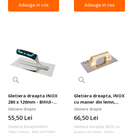
transport - CNO-GHD853SET
mare la coroziune. Maner
Adauga in cos
Adauga in cos
CNO-GHD853SET este set
inchis din lemn. Rezistenta
profesional de trei gletiere,
mare la uzura. Mânerul
conceput pentru...
închis face un...
Gletiera dreapta INOX
Gletiera dreapta, INOX
280 x 120mm - BIHUI-
cu maner din lemn,
PTSBPL
30cm - RUBI-65960
Gletiere drepte
Gletiere drepte
55,50
Lei
66,50
Lei
Gletiera dreapta INOX
Gletiera dreapta, INOX cu
280x120mm - BIHUI-PTSBPL
maner din lemn, 30cm -