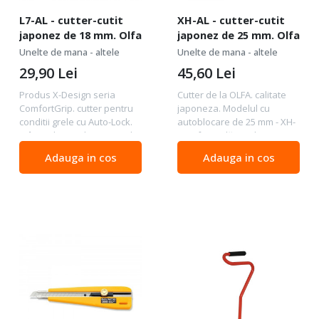
L7-AL - cutter-cutit
XH-AL - cutter-cutit
japonez de 18 mm. Olfa
japonez de 25 mm. Olfa
Unelte de mana - altele
Unelte de mana - altele
29,90
Lei
45,60
Lei
Produs X-Design seria
Cutter de la OLFA. calitate
ComfortGrip. cutter pentru
japoneza. Modelul cu
conditii grele cu Auto-Lock.
autoblocare de 25 mm - XH-
Mâner de prindere sigur din
AL a fost adăugat la seria
elastomer și din
OLFA X-design. cu maner
Adauga in cos
Adauga in cos
polipropilenă ranforsată
ComfortGrip. O prindere
pentru rezistentă la acid și
sigura ce nu permite
acetona (ulei). Gaura...
alunecarea. datorita celor
2...