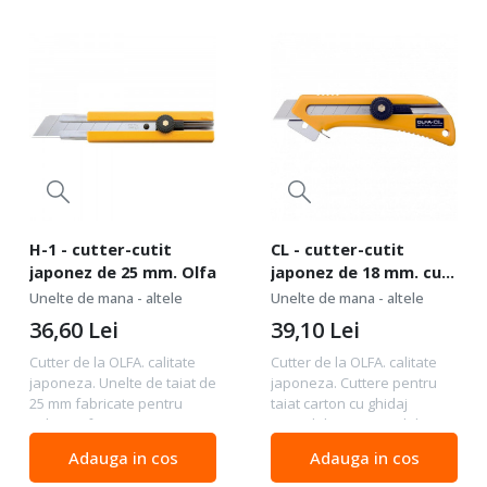
H-1 - cutter-cutit
CL - cutter-cutit
japonez de 25 mm. Olfa
japonez de 18 mm. cu
ghidaj ajustabil. Olfa
Unelte de mana - altele
Unelte de mana - altele
36,60
Lei
39,10
Lei
Cutter de la OLFA. calitate
Cutter de la OLFA. calitate
japoneza. Unelte de taiat de
japoneza. Cuttere pentru
25 mm fabricate pentru
taiat carton cu ghidaj
solicitari foarte mari.
ajustabil Dispozitivul de
caracterizate de maner cu o
tăiat ambalaje pentru
Adauga in cos
Adauga in cos
garnitura antiderapanta din
sarcini grele este unul
cauciuc si mecanism de
dintre cele mai versatile