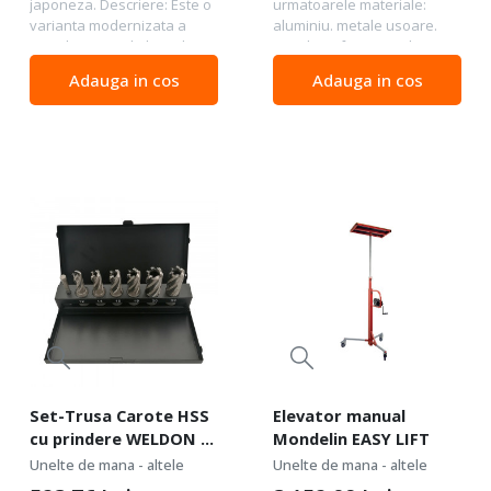
japoneza. Descriere: Este o
urmatoarele materiale:
varianta modernizata a
aluminiu. metale usoare.
cutitului original. dezvoltat si
metale neferoase. alama.
proiectat de OLFA. Acest
bronz. fonta. materiale
Adauga in cos
Adauga in cos
cutit poate fi utilizat perfect
plastice. laminate. lemn de
pentru taieturi simple....
esenta tare. etc. Pentru
material dure si foarte...
Set-Trusa Carote HSS
Elevator manual
cu prindere WELDON și
Mondelin EASY LIFT
pin centrare - 7 piese
Unelte de mana - altele
Unelte de mana - altele