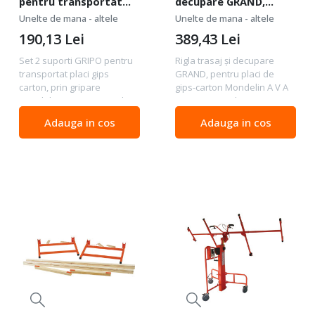
pentru transportat
decupare GRAND,
placi gips carton, prin
pentru placi de gips-
Unelte de mana - altele
Unelte de mana - altele
gripare Mondelin
carton Mondelin
190,13
Lei
389,43
Lei
Set 2 suporti GRIPO pentru
Rigla trasaj şi decupare
transportat placi gips
GRAND, pentru placi de
carton, prin gripare
gips-carton Mondelin A V A
Mondelin UTILIZARE • Utilizat
N T A J E • Gradaţie pentru
pentru transportul de plăci
măsurare. • Marcaj gravare
Adauga in cos
Adauga in cos
gips-carton şi toate tipurile
cu laser. • Poate fi folosit ca
de panouri, de 2 persoane.
echer. • Lamă retractabilă
• Greutatea...
pentru...