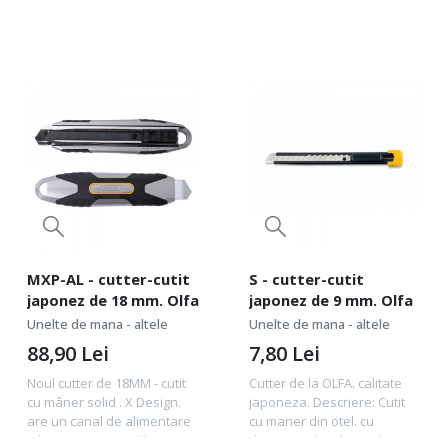
fixare cu surub....
tăietoare fabricate de...
MXP-AL - cutter-cutit
S - cutter-cutit
japonez de 18 mm. Olfa
japonez de 9 mm. Olfa
Unelte de mana - altele
Unelte de mana - altele
88,90
Lei
7,80
Lei
Noul cutter de 18MM - cutit
Cutter de la OLFA. calitate
cu mâner solid . X Design.
japoneza. Descriere: Cutit
are un canal de alimentare
cu maner din otel. cu
a lamei cromat și călit. este
dispozitiv din plastic de