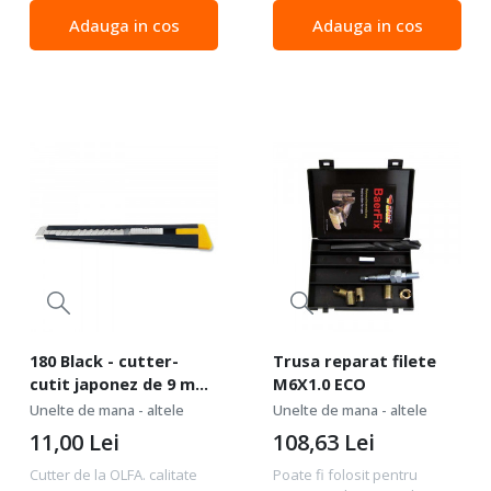
într-o clasă de la sine.
rupere a lamei. ideal pentru
Adauga in cos
Adauga in cos
Modelul MXP-AL este dintr-o
uz casnic sau in birou.
singură piesă din metal....
Datorita caracteristicilor
manerului si...
180 Black - cutter-
Trusa reparat filete
cutit japonez de 9 mm.
M6X1.0 ECO
Olfa
Unelte de mana - altele
Unelte de mana - altele
11,00
Lei
108,63
Lei
Cutter de la OLFA. calitate
Poate fi folosit pentru