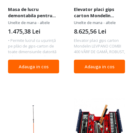
Masa de lucru
Elevator placi gips
demontabila pentru
carton Mondelin
montator gips-carton
LEVPANO COMBI 400
Unelte de mana - altele
Unelte de mana - altele
Mondelin
1.475,38
Lei
8.625,56
Lei
• Permite lucrul cu uşurinţă
Elevator placi gips carton
pe plăci de gips-carton de
Mondelin LEVPANO COMBI
toate dimensiunile datorită
400 VÂRF DE GAMĂ, ROBUST,
celor 2 şine intermediare,
POLIVALENT, PRACTIC
reglabile şi retractabile.
Înălţime de poziţionare
Adauga in cos
Adauga in cos
CARACTERISTICI • Înălţime:
orizontală (m) 4 Înălţime de
80 cm. • Rezistenţă: 1500
poziţionare verticală (m)
kg...
5.40 Înălţimea de...