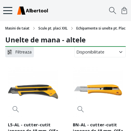
Masini de taiat
Scule pt. placi XXL
Echipamente si unelte pt. Placari s
Unelte de mana - altele
Filtreaza
L5-AL - cutter-cutit
BN-AL - cutter-cutit
japonez de 18 mm. Olfa
japonez de 18 mm. Olfa