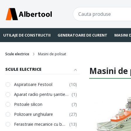
UTILAJE DE CONSTRUCTII
GENERATOARE DE CURENT
MASINI 
Scule electrice
Masini de polisat
Masini de 
SCULE ELECTRICE
Aspiratoare Festool
Aparat radio pentru şantier SYSROCK
Pistoale silicon
Polizoare unghiulare
Ferastraie mecanice cu banda si disc