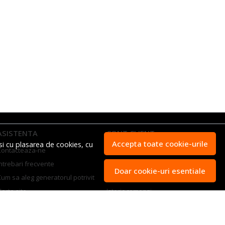
ASISTENTA
CONT CLIENT
Accepta toate cookie-urile
si cu plasarea de cookies, cu
Contacteaza-ne
Contul meu
ntrebari frecvente
Inregistrare
Doar cookie-uri esentiale
Cum sa aleg generatorul potrivit
Recuperare parola
arta site
Istoric comenzi
ANPC
olutionarea litigiilor