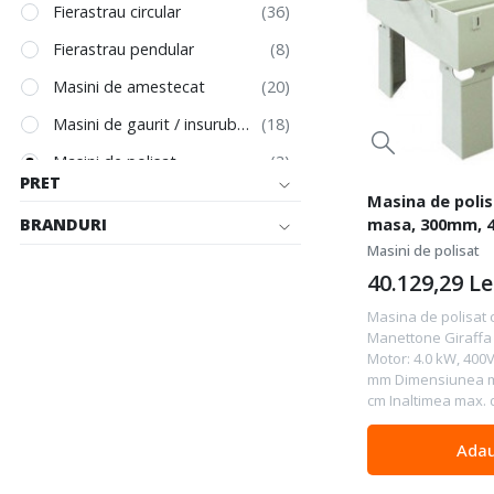
Fierastrau circular
Fierastrau pendular
Masini de amestecat
Masini de gaurit / insurubat
Masini de polisat
PRET
Masini de slefuit
Masina de polis
masa, 300mm, 
BRANDURI
Slefuitor Pereti
Giraffa - Mondi
Masini de polisat
Aplicare Cant
40.129,29
Le
Ciocane demolatoare
Masina de polisat 
Manettone Giraffa 
Ciocane rotopercutoare
Motor: 4.0 kW, 400
mm Dimensiunea ma
Masini de taiat tabla
cm Inaltimea max. d
Fierastrau oscilant
Adau
Scule Oscilante