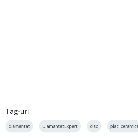
Accesorii Festool
Tag-uri
diamantat
DiamantatExpert
disc
placi ceramic