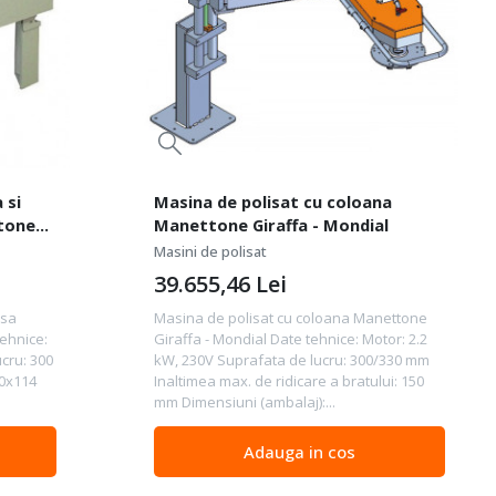
 si
Masina de polisat cu coloana
tone
Manettone Giraffa - Mondial
Masini de polisat
39.655,46
Lei
asa
Masina de polisat cu coloana Manettone
ehnice:
Giraffa - Mondial Date tehnice: Motor: 2.2
cru: 300
kW, 230V Suprafata de lucru: 300/330 mm
40x114
Inaltimea max. de ridicare a bratului: 150
mm Dimensiuni (ambalaj):...
Adauga in cos