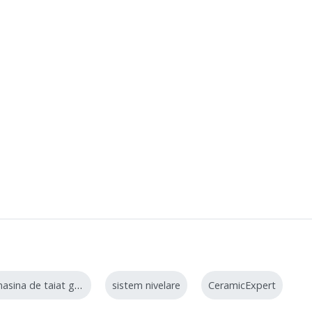
masina de taiat gresie
sistem nivelare
CeramicExpert