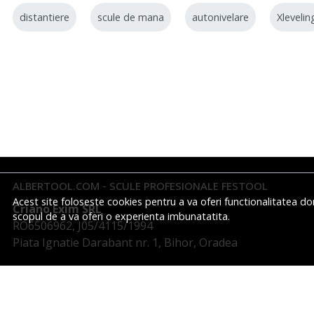
distantiere
scule de mana
autonivelare
Xlevelin
ALBERTOOL.COM - SCULE PROFESIONALE FESTOOL
Acest site foloseste cookies pentru a va oferi functionalitatea do
Criano Exim SRL
scopul de a va oferi o experienta imbunatatita.
RO6506962, J05/4115/1994
Piata Ignatie Darabant nr. 1, Bihor, Oradea