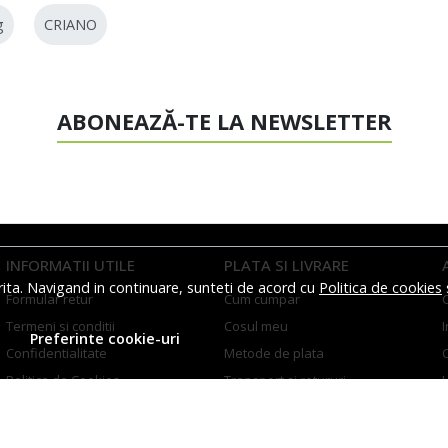
g
CRIANO
ABONEAZĂ-TE LA NEWSLETTER
INFORMATII UTILE
PLATA SI LIVRARE
rita. Navigand in continuare, sunteti de acord cu
Politica de cookies
Formular retur
Cum cumpar
Termeni si conditii
Cosul meu
I
Preferinte cookie-uri
Confidentialitate
Metode de plata
Politica de Cookies
Transport si retururi
H
INFORMARE TEHNICA DIAMANTATA
Costuri DEEE si baterii
S