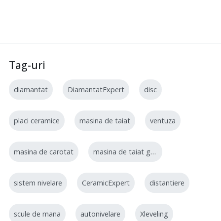
Tag-uri
diamantat
DiamantatExpert
disc
placi ceramice
masina de taiat
ventuza
masina de carotat
masina de taiat gresie
sistem nivelare
CeramicExpert
distantiere
scule de mana
autonivelare
Xleveling