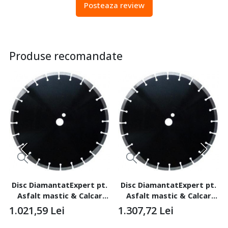
Posteaza review
Produse recomandate
Disc DiamantatExpert pt.
Disc DiamantatExpert pt.
Asfalt mastic & Calcar
Asfalt mastic & Calcar
300x25.4 (mm) Super
350x25.4 (mm) Super
1.021,59
Lei
1.307,72
Lei
Premium -
Premium -
DXDH.17417.300.25
DXDH.17417.350.25