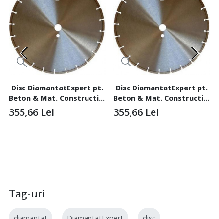
Disc DiamantatExpert pt.
Disc DiamantatExpert pt.
Beton & Mat. Constructii -
Beton & Mat. Constructii -
Laser 300mm Profesional
Laser 300mm Profesional
355,66
Lei
355,66
Lei
Standard - DXDH.12007.300
Standard - DXDH.12007.300
Tag-uri
diamantat
DiamantatExpert
disc