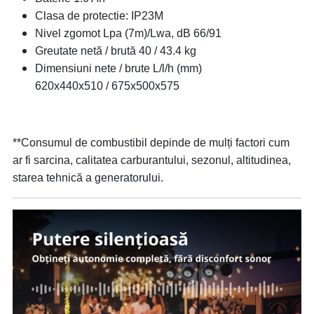
Clasa de protectie: IP23M
Nivel zgomot Lpa (7m)/Lwa, dB 66/91
Greutate netă / brută 40 / 43.4 kg
Dimensiuni nete / brute L/l/h (mm)
620х440х510 / 675х500х575
**Consumul de combustibil depinde de mulți factori cum
ar fi sarcina, calitatea carburantului, sezonul, altitudinea,
starea tehnică a generatorului.