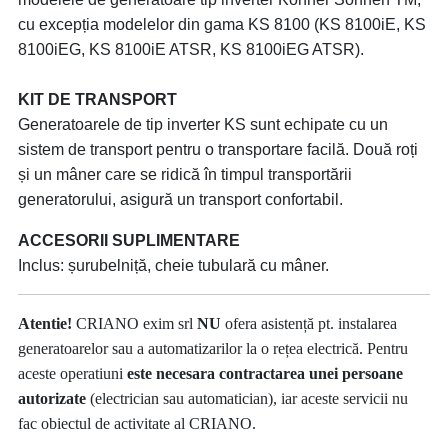
cu excepția modelelor din gama KS 8100 (KS 8100iE, KS
8100iEG, KS 8100iE ATSR, KS 8100iEG ATSR).
KIT DE TRANSPORT
Generatoarele de tip inverter KS sunt echipate cu un
sistem de transport pentru o transportare facilă. Două roți
și un mâner care se ridică în timpul transportării
generatorului, asigură un transport confortabil.
ACCESORII SUPLIMENTARE
Inclus: șurubelniță, cheie tubulară cu mâner.
Atentie!
CRIANO exim srl
NU
ofera asistență pt. instalarea
generatoarelor sau a automatizarilor la o rețea electrică. Pentru
aceste operatiuni
este necesara contractarea unei persoane
autorizate
(electrician sau automatician), iar aceste servicii nu
fac obiectul de activitate al CRIANO.