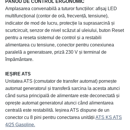
PANOU DE CONTROL ERGONOMIC
Amplasarea convenabilă a tuturor funcțiilor: afișaj LED
multifuncțional (contor de oră, frecvență, tensiune),
indicator de mod de lucru, protecție la suprasarcină și
scurtcircuit, senzor de nivel scăzut al uleiului, buton Reset
pentru a reseta sistemul de control și a restabili
alimentarea cu tensiune, conector pentru conexiunea
paralelă a generatoare, priză 230 V și terminal de
împământare.
IEȘIRE ATS
Unitatea ATS (comutator de transfer automat) pornește
automat generatorul și transferă sarcina la acesta atunci
când sursa principală de alimentare este deconectată și
oprește automat generatorul atunci când alimentarea
centrală este restabilită. Ieșirea ATS dispune de un
conector cu 8 pini pentru conectarea unității
ATS KS ATS
4/25 Gasoline.