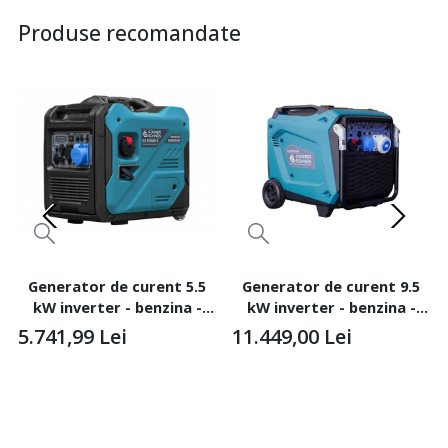
Produse recomandate
Generator de curent 5.5
Generator de curent 9.5
kW inverter - benzina -
kW inverter - benzina -
insonorizat - Konner &
insonorizat - Konner &
5.741,99
Lei
11.449,00
Lei
Sohnen - KS-6000iE-S-ATSR
Sohnen - KS-9500iE-S-ATSR