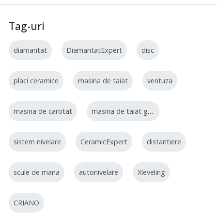
Tag-uri
diamantat
DiamantatExpert
disc
placi ceramice
masina de taiat
ventuza
masina de carotat
masina de taiat gresie
sistem nivelare
CeramicExpert
distantiere
scule de mana
autonivelare
Xleveling
CRIANO