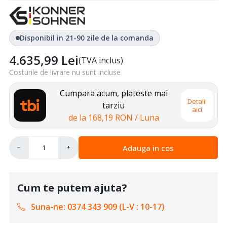
Disponibil in 21-90 zile de la comanda
4.635,99
Lei
(TVA inclus)
Costurile de livrare nu sunt incluse
Cumpara acum, plateste mai
Detalii
tarziu
aici
de la
168,19 RON
/ Luna
Adauga in cos
−
+
Cum te putem ajuta?
Suna-ne: 0374 343 909 (L-V : 10-17)