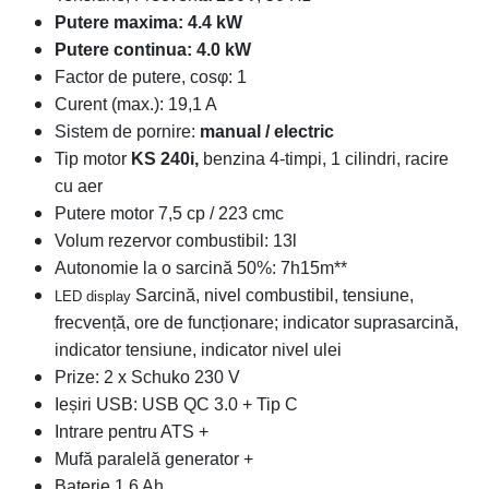
Putere maxima: 4.4 kW
Putere continua: 4.0 kW
Factor de putere, cosφ: 1
Curent
(max.): 19,1 A
Sistem de pornire:
manual / electric
Tip motor
KS 240i,
benzina 4-timpi, 1 cilindri, racire
cu aer
Putere motor 7,5 cp / 223 cmc
Volum rezervor combustibil: 13l
Autonomie la o sarcină 50%: 7h15m**
Sarcină, nivel combustibil, tensiune,
LED display
frecvență, ore de funcționare; indicator suprasarcină,
indicator tensiune, indicator nivel ulei
Prize: 2 x Schuko 230 V
Ieșiri USB:
USB QC 3.0 + Tip C
Intrare pentru ATS +
Mufă paralelă generator +
Baterie 1.6 Ah