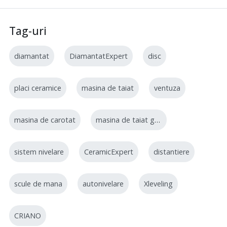
Tag-uri
diamantat
DiamantatExpert
disc
placi ceramice
masina de taiat
ventuza
masina de carotat
masina de taiat gresie
sistem nivelare
CeramicExpert
distantiere
scule de mana
autonivelare
Xleveling
CRIANO