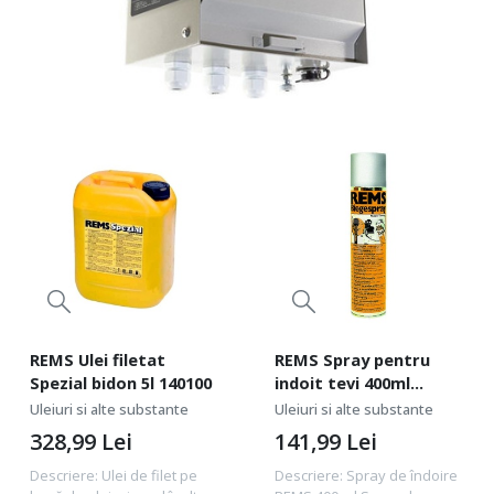
REMS Ulei filetat
REMS Spray pentru
Spezial bidon 5l 140100
indoit tevi 400ml
140120
Uleiuri si alte substante
Uleiuri si alte substante
328,99
Lei
141,99
Lei
Descriere: Ulei de filet pe
Descriere: Spray de îndoire