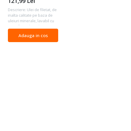
121,99
Lei
Descriere: Ulei de filetat, de
inalta calitate pe baza de
uleiuri minerale, lavabil cu
apa Efect ridicat de
lubrifiere și răcire esențial
Adauga in cos
pentru fire curate, durată
lungă de viață a matrițelor,...