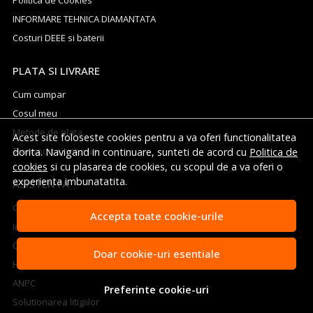
Politica de Cookies
INFORMARE TEHNICA DIAMANTATA
Costuri DEEE si baterii
PLATA SI LIVRARE
Cum cumpar
Cosul meu
Metode de plata
Acest site foloseste cookies pentru a va oferi functionalitatea
Transport si retururi
dorita. Navigand in continuare, sunteti de acord cu
Politica de
cookies
si cu plasarea de cookies, cu scopul de a va oferi o
experienta imbunatatita.
ASISTENTA
Contacteaza-ne
Accepta toate cookie-urile
Intrebari frecvente
Cum sa aleg generatorul potrivit
Doar cookie-uri esentiale
Harta site
ANPC
Preferinte cookie-uri
Solutionarea litigiilor