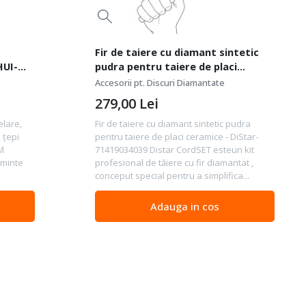
Fir de taiere cu diamant sintetic
HUI-
pudra pentru taiere de placi
ceramice - DiStar-71419034039
Accesorii pt. Discuri Diamantate
279,00
Lei
elare,
Fir de taiere cu diamant sintetic pudra
 țepi
pentru taiere de placi ceramice - DiStar-
KM
71419034039 Distar CordSET esteun kit
ăminte
profesional de tăiere cu fir diamantat ,
conceput special pentru a simplifica...
Adauga in cos