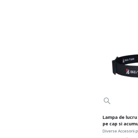
Lampa de lucru 
pe cap si acumu
Beiter BB-940
Diverse Accesorii pt