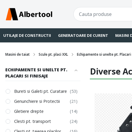
UTILAJE DE CONSTRUCTII
GENERATOARE DE CURENT
MASINI 
Masini de taiat
Scule pt. placi XXL
Echipamente si unelte pt. Placari s
Diverse Ac
ECHIPAMENTE SI UNELTE PT.
PLACARI SI FINISAJE
Bureti si Galeti pt. Curatare
Genunchiere si Protectii
Gletiere drepte
Clesti pt. transport
Clesti pt. taierea placilor