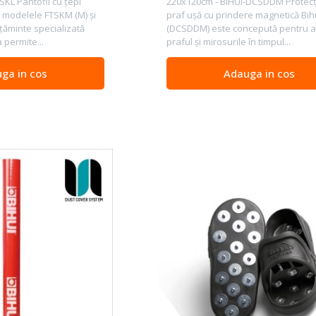
SKL Pantofii cu țepi
220x120cm - BIHUI-DCSDDM Protecți
în modelele FTSKM (M) și
praf ușă cu prindere magnetică Bih
lțăminte specializată
(DCSDDM) este concepută pentru a
 permite...
praful și mirosurile în timpul...
ga in cos
Adauga in cos