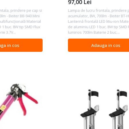
97,00
Lei
ntala, prindere pe cap si
Lampa de lucru frontala, prindere 
lm - Beiter BB-940 Mini
acumulator, 8W, 700lm - Beiter BT-
ultifuncțională Material
Lanternă frontală LED litiu-ion Mater
 1 buc. 8W tip SMD Flux
de aluminiu LED 1 buc. 8W tip SMD 
ie 3.7V...
luminos 700lm Baterie 2 buc....
ga in cos
Adauga in cos