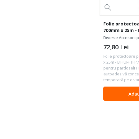
Folie protecto
700mm x 25m - 
Diverse Accesorii pt
72,80
Lei
Folie protectoare 
x 25m - BIHUI-FTFP7
pentru pardoseli F
autoadezivă conce
temporară pe o var
Adau