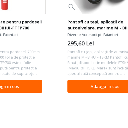
are pentru pardoseli
Pantofi cu țepi, aplicații de
BIHUI-FTFP700
autonivelare, marime M - BI
FTSKM
. Faiantari
Diverse Accesorii pt. Faiantari
295,60
Lei
pentru pardoseli 700mm
Pantofi cu țepi, aplicații de autoniv
00 Folia de protecție
marime M - BIHUI-FTSKM Pantofii cu
TFP700 este o folie
Bihui , disponibili în modelele FTS
pută pentru protecția
(Mediu) și FTSKL (Mare), sunt încălț
ietate de suprafețe...
specializată concepută pentru a...
ga in cos
Adauga in cos