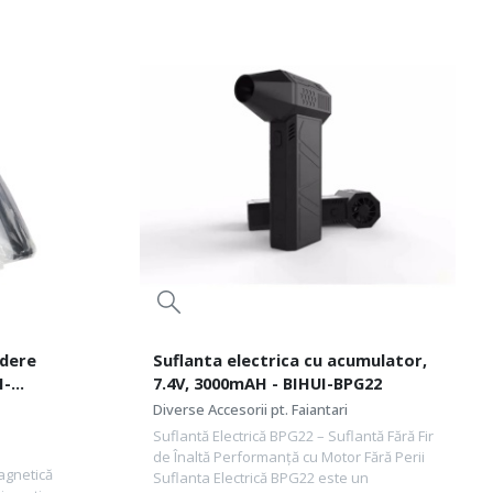
ndere
Suflanta electrica cu acumulator,
I-
7.4V, 3000mAH - BIHUI-BPG22
Diverse Accesorii pt. Faiantari
Suflantă Electrică BPG22 – Suflantă Fără Fir
de Înaltă Performanță cu Motor Fără Perii
agnetică
Suflanta Electrică BPG22 este un