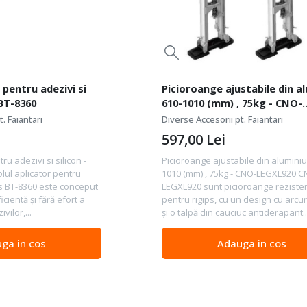
 pentru adezivi si
Picioroange ajustabile din a
 BT-8360
610-1010 (mm) , 75kg - CNO-
LEGXL920
. Faiantari
Diverse Accesorii pt. Faiantari
597,00
Lei
tru adezivi si silicon -
Picioroange ajustabile din aluminiu
olul aplicator pentru
1010 (mm) , 75kg - CNO-LEGXL920 C
ls BT-8360 este conceput
LEGXL920 sunt picioroange reziste
cientă și fără efort a
pentru rigips, cu un design cu arcur
vilor,...
și o talpă din cauciuc antiderapant..
ga in cos
Adauga in cos