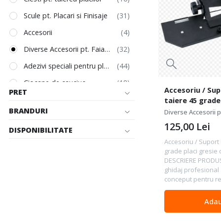
Scule pt. Placari si Finisaje
Accesorii
Diverse Accesorii pt. Faiantari
Adezivi speciali pentru placi
Ciocane de cauciuc
Accesoriu / Su
PRET
Mistrii
taiere 45 grade
ceramica - WP-
BRANDURI
Diverse Accesorii pt
Gletiere dintate
125,00
Lei
DISPONIBILITATE
Ventuze manipulare placi
Accesoriu / Suport 
Unelte de mana
grade placi gresie
DESCRIERE PRODUS
Unelte de mana - altele
ghidaj profesional
conceput pentru real
Racleta de scos rosturi
Truse si Cutii de Scule
Adau