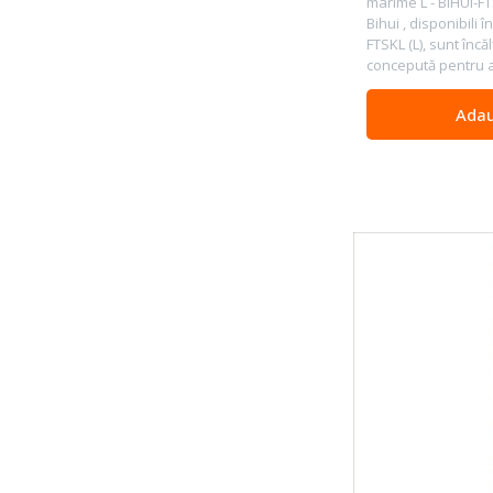
marime L - BIHUI-FT
Bihui , disponibili 
FTSKL (L), sunt încă
concepută pentru a
Adau