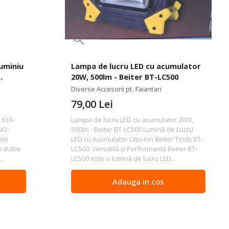
luminiu
Lampa de lucru LED cu acumulator
20W, 500lm - Beiter BT-LC500
Diverse Accesorii pt. Faiantari
79,00
Lei
 610-
Lampa de lucru LED cu acumulator 20W,
NO-
500lm - Beiter BT-LC500 Lumină de Lucru
nte
LED cu Acumulator Litiu-Ion Beiter Tools BT-
i duble
LC500: Versatilă și Performantă Beiter BT-
..
LC500 este o lumină de lucru LED...
Adauga in cos