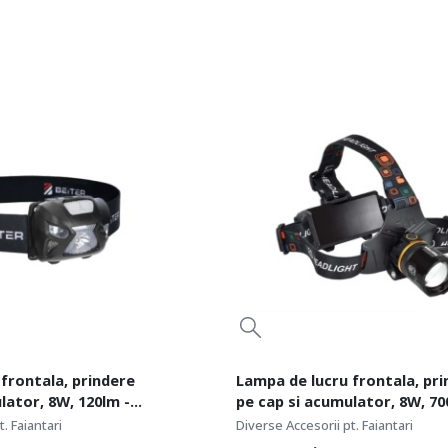
frontala, prindere
Lampa de lucru frontala, pr
lator, 8W, 120lm -
pe cap si acumulator, 8W, 70
Beiter BT-HL700S
. Faiantari
Diverse Accesorii pt. Faiantari