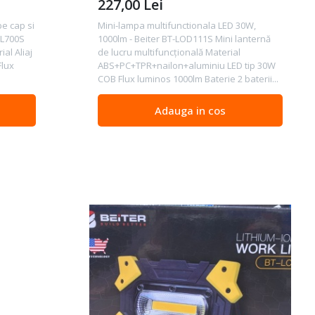
227,00
Lei
pe cap si
Mini-lampa multifunctionala LED 30W,
HL700S
1000lm - Beiter BT-LOD111S Mini lanternă
ial Aliaj
de lucru multifuncțională Material
Flux
ABS+PC+TPR+nailon+aluminiu LED tip 30W
COB Flux luminos 1000lm Baterie 2 baterii...
Adauga in cos