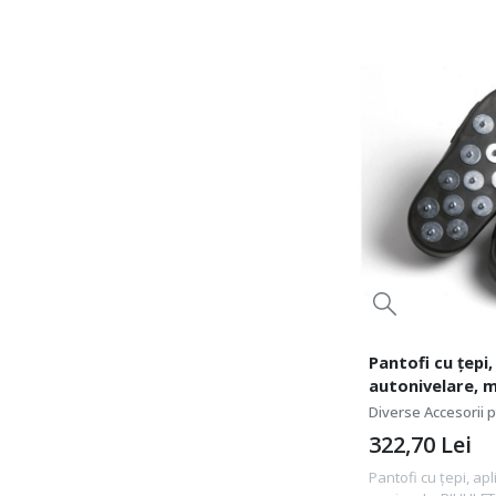
Pantofi cu țepi, 
autonivelare, m
FTSKL
Diverse Accesorii pt
322,70
Lei
Pantofi cu țepi, apl