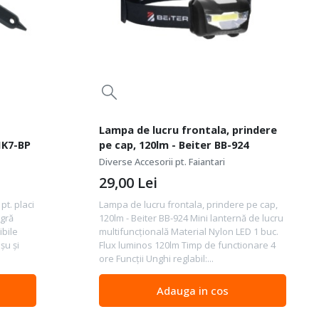
Lampa de lucru frontala, prindere
MK7-BP
pe cap, 120lm - Beiter BB-924
Diverse Accesorii pt. Faiantari
29,00
Lei
t. placi
Lampa de lucru frontala, prindere pe cap,
agră
120lm - Beiter BB-924 Mini lanternă de lucru
ibile
multifuncțională Material Nylon LED 1 buc.
șu și
Flux luminos 120lm Timp de functionare 4
ore Funcții Unghi reglabil:...
Adauga in cos