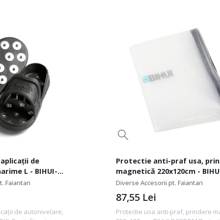
aplicații de
Protectie anti-praf usa, pri
arime L - BIHUI-
magnetică 220x120cm - BIHU
DCSDDM
. Faiantari
Diverse Accesorii pt. Faiantari
87,55
Lei
icații de autonivelare,
Protectie usa anti-praf, prindere m