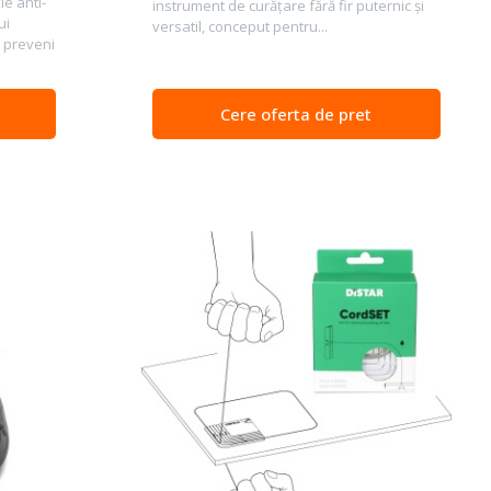
e anti-
instrument de curățare fără fir puternic și
ui
versatil, conceput pentru...
 preveni
Cere oferta de pret