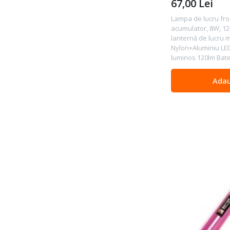
67,00
Lei
Lampa de lucru fro
acumulator, 8W, 120
lanternă de lucru m
Nylon+Aluminiu LED
luminos 120lm Bater
Adau