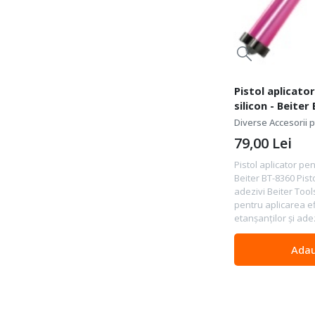
Pistol aplicator
silicon - Beiter
Diverse Accesorii pt
79,00
Lei
Pistol aplicator pen
Beiter BT-8360 Pist
adezivi Beiter Too
pentru aplicarea efi
etanșanților și adezi
Adau