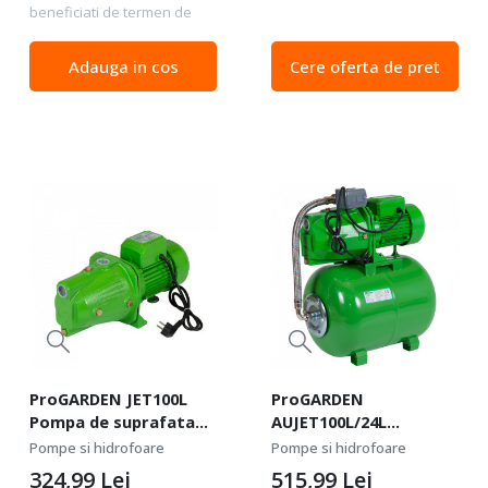
beneficiati de termen de
Pompa submersibila cu
garantie 3ani. Descriere:
surub folosita pentru
Pompa submersibila cu
utilizare la scara larga in
Adauga in cos
Cere oferta de pret
plutitor, recomandata
alimentarea cu apa a...
pentru evacuarea apei
curate din subsoluri,
golirea...
ProGARDEN JET100L
ProGARDEN
Pompa de suprafata
AUJET100L/24L
1", 750W, apa curata,
hidrofor, 750W,
Pompe si hidrofoare
Pompe si hidrofoare
50L/min
50L/min, 24L
324,99
Lei
515,99
Lei