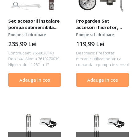
Set accesorii instalare
Progarden Set
pompa submersibila
accesorii hidrofor,
Progarden Aquamatic
presostat mecanic ¼”,
Pompe si hidrofoare
Pompe si hidrofoare
Vario480PRO
manometru 0-12bar,
235,99
Lei
119,99
Lei
racord 5 cai, racord
flexibil
Continut set: 7658030140
Descriere: Presostat
Dop 1/4" Alama 7610270039
mecanic utilizat pentru a
Niplu redus 1.25'' la 1"
comanda o pompa in sensul
8800677295 Adaptor FI
pornirii respectiv oprii in
pentru PEHD ESS, 1.25" (1,
functie de presiunea dorita
Adauga in cos
Adauga in cos
1/4") FI 8800677288 Adaptor
in instaltiile de alimentare
FE pentru PEHD, 1.25" (1"
cu apa potabila a
1/4") FE 8800679606...
locuintelor. Date...