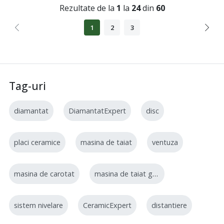
Rezultate de la
1
la
24
din
60
1
2
3
Tag-uri
diamantat
DiamantatExpert
disc
placi ceramice
masina de taiat
ventuza
masina de carotat
masina de taiat gresie
sistem nivelare
CeramicExpert
distantiere