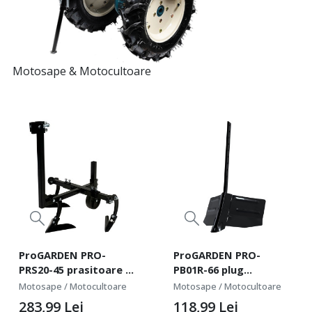
Motosape & Motocultoare
ProGARDEN PRO-
ProGARDEN PRO-
PRS20-45 prasitoare cu
PB01R-66 plug
roata limitatoare
bilonat/rarita reglabila
Motosape / Motocultoare
Motosape / Motocultoare
adancime pentru
250-400mm pentru
283,99
Lei
118,99
Lei