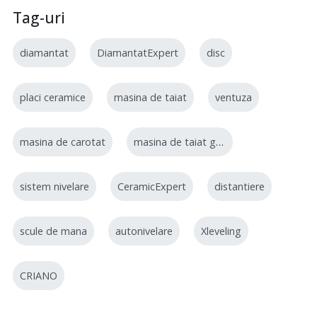
Tag-uri
diamantat
DiamantatExpert
disc
placi ceramice
masina de taiat
ventuza
masina de carotat
masina de taiat gresie
sistem nivelare
CeramicExpert
distantiere
scule de mana
autonivelare
Xleveling
CRIANO