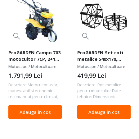
ProGARDEN Campo 703
ProGARDEN Set roti
motocultor 7CP, 2+1
metalice 540x170,
trepte, roti 4.00-8, 2+1
manicot cu flanse, hex
Motosape / Motocultoare
Motosape / Motocultoare
freze, benzina, curele,
32mm pentru
1.791,99
Lei
419,99
Lei
transmisie aluminiu
motocultor Campo
Descriere Motocultor usor,
Descriere: Roti metalice
manevrabil si economic,
pentru motocultor Date
recomandat pentru frezat,
tehnice: Dimensiuni:
arat, tractari si alte
540x170mm Manicot cu
operatiuni agricole. Echipat
flanse, prindere hex 32mm
Adauga in cos
Adauga in cos
cu roti cu anvelopa de
cauciuc cu camera de aer,
4.00-8, cu profil...