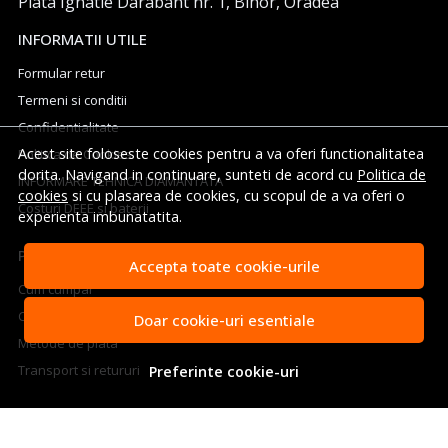
Piata Ignatie Darabant nr. 1, Bihor, Oradea
INFORMATII UTILE
Formular retur
Termeni si conditii
Confidentialitate
Acest site foloseste cookies pentru a va oferi functionalitatea
Politica de Cookies
dorita. Navigand in continuare, sunteti de acord cu
Politica de
INFORMARE TEHNICA DIAMANTATA
cookies
si cu plasarea de cookies, cu scopul de a va oferi o
Costuri DEEE si baterii
experienta imbunatatita.
PLATA SI LIVRARE
Accepta toate cookie-urile
Cum cumpar
Cosul meu
Doar cookie-uri esentiale
Metode de plata
Transport si retururi
Preferinte cookie-uri
ASISTENTA