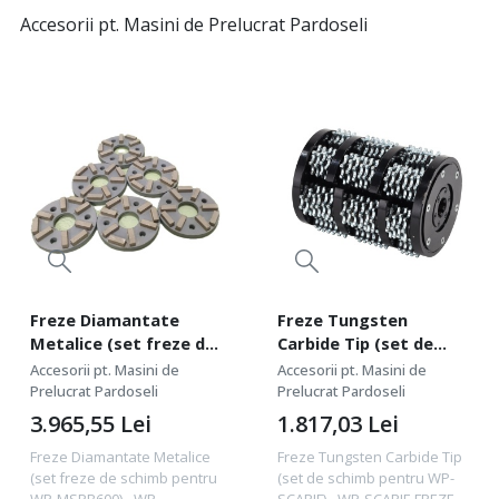
Accesorii pt. Masini de Prelucrat Pardoseli
Freze Diamantate
Freze Tungsten
Metalice (set freze de
Carbide Tip (set de
schimb pentru WP-
schimb pentru WP-
Accesorii pt. Masini de
Accesorii pt. Masini de
MSPB600) - WP-
SCARIF) - WP-SCARIF-
Prelucrat Pardoseli
Prelucrat Pardoseli
MSPB600-FREZE
FREZE-TCT
3.965,55
Lei
1.817,03
Lei
Freze Diamantate Metalice
Freze Tungsten Carbide Tip
(set freze de schimb pentru
(set de schimb pentru WP-