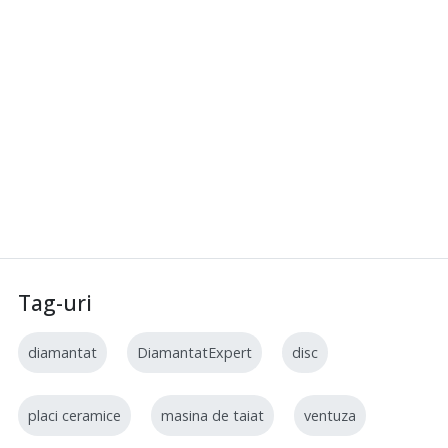
Tag-uri
diamantat
DiamantatExpert
disc
placi ceramice
masina de taiat
ventuza