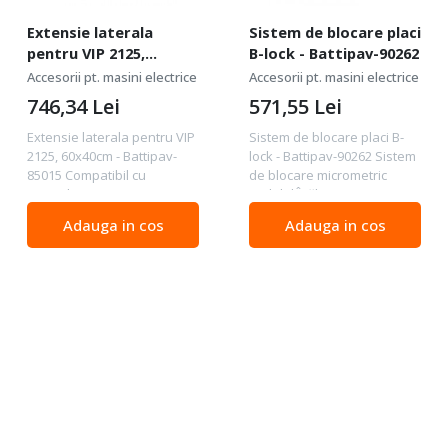
Extensie laterala
Sistem de blocare placi
pentru VIP 2125,
B-lock - Battipav-90262
60x40cm - Battipav-
Accesorii pt. masini electrice
Accesorii pt. masini electrice
85015
746,34
Lei
571,55
Lei
Extensie laterala pentru VIP
Sistem de blocare placi B-
2125, 60x40cm - Battipav-
lock - Battipav-90262 Sistem
85015 Compatibil cu
de blocare micrometric
masinile VIP. Dimensiuni:
reglabil Înălțime și presiune
60x40cm
reglabile (max 40 mm.)
Adauga in cos
Adauga in cos
Pentru toate modelele