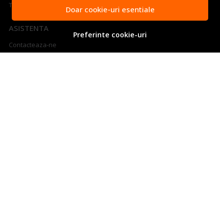
Transport si retururi
Doar cookie-uri esentiale
ASISTENTA
Preferinte cookie-uri
Contacteaza-ne
Intrebari frecvente
Cum sa aleg generatorul potrivit
Harta site
ANPC
Solutionarea litigiilor
CONT CLIENT
Contul meu
Inregistrare
Recuperare parola
Istoric comenzi