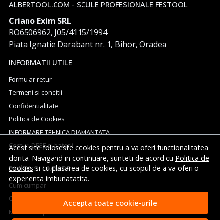
ALBERTOOL.COM - SCULE PROFESIONALE FESTOOL
Criano Exim SRL
RO6506962, J05/4115/1994
Piata Ignatie Darabant nr. 1, Bihor, Oradea
INFORMATII UTILE
Formular retur
Termeni si conditii
Confidentialitate
Politica de Cookies
INFORMARE TEHNICA DIAMANTATA
Costuri DEEE si baterii
Acest site foloseste cookies pentru a va oferi functionalitatea
dorita. Navigand in continuare, sunteti de acord cu
Politica de
PLATA SI LIVRARE
cookies
si cu plasarea de cookies, cu scopul de a va oferi o
experienta imbunatatita.
Cum cumpar
Cosul meu
Accepta toate cookie-urile
Metode de plata