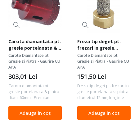
Carota diamantata pt.
Freza tip deget pt.
gresie portelanata &
frezari in gresie
piatra - diam. 60mm -
portelanata si piatra -
Carote Diamantate pt.
Carote Diamantate pt.
Premium -
diametrul 12mm,
Gresie si Piatra - Gaurire CU
Gresie si Piatra - Gaurire CU
DXDH.80408.60
APA
lungime 50mm -
APA
prindere M14 -
303,01
Lei
151,50
Lei
DXDY.GOLD.Finger.D12.H50
Carota diamantata pt.
Freza tip deget pt. frezari in
gresie portelanata & piatra -
gresie portelanata si piatra -
diam. 60mm - Premium -
diametrul 12mm, lungime
DXDH.80408.60 Calitate :
50mm - prindere M14 -
Premium - calitate foarte
DXDY.GOLD.Finger.D12.H50
Adauga in cos
Adauga in cos
buna - durata de exploatare
Calitate : Premium -
foarte buna Pentru : gresii
performante exceptionale -
portelanate,...
calitate foarte...