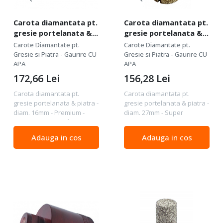
Carota diamantata pt.
Carota diamantata pt.
gresie portelanata &
gresie portelanata &
piatra - diam. 16mm -
piatra - diam. 27mm -
Carote Diamantate pt.
Carote Diamantate pt.
Premium -
Super Premium -
Gresie si Piatra - Gaurire CU
Gresie si Piatra - Gaurire CU
DXDH.80417.16
APA
DXDH.80407.27
APA
172,66
Lei
156,28
Lei
Carota diamantata pt.
Carota diamantata pt.
gresie portelanata & piatra -
gresie portelanata & piatra -
diam. 16mm - Premium -
diam. 27mm - Super
DXDH.80417.16 Calitate :
Premium - DXDH.80407.27
Premium - calitate foarte
Calitate : SUPER Premium -
Adauga in cos
Adauga in cos
buna - durata de exploatare
cel mai inalt grad de calitate
foarte buna Pentru : gresii
- durata de exploatare
portelanate,...
maxima Pentru : gresii...