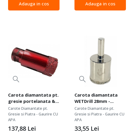
Adauga in cos
Adauga in cos
Profesional Standard -
buna - durata de exploatare
calitate profesionala de
foarte buna Pentru : gresii
buna...
portelanate,...
Carota diamantata pt.
Carota diamantata
gresie portelanata &
WETDrill 28mm -
piatra - diam. 20mm -
gaurire cu apa pt.
Carote Diamantate pt.
Carote Diamantate pt.
Premium -
portelan, faianta,
Gresie si Piatra - Gaurire CU
Gresie si Piatra - Gaurire CU
DXDH.80408.20
APA
gresie etc. -
APA
Profesional Standard.
137,88
Lei
33,55
Lei
- DXDY.WETDrill.28