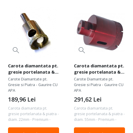
Carota diamantata pt.
Carota diamantata pt.
gresie portelanata &
gresie portelanata &
piatra - diam. 22mm -
piatra - diam. 55mm -
Carote Diamantate pt.
Carote Diamantate pt.
Premium -
Premium -
Gresie si Piatra - Gaurire CU
Gresie si Piatra - Gaurire CU
DXDH.80417.22
APA
DXDH.80408.55
APA
189,96
Lei
291,62
Lei
Carota diamantata pt.
Carota diamantata pt.
gresie portelanata & piatra -
gresie portelanata & piatra -
diam. 22mm - Premium -
diam. 55mm - Premium -
DXDH.80417.22 Calitate :
DXDH.80408.55 Calitate :
Premium - calitate foarte
Premium - calitate foarte