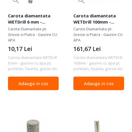
Carota diamantata
Carota diamantata
WETDrill 6 mm -
WETDrill 100mm -
gaurire cu apa pt.
gaurire cu apa pt.
Carote Diamantate pt.
Carote Diamantate pt.
portelan, faianta,
portelan, faianta,
Gresie si Piatra - Gaurire CU
Gresie si Piatra - Gaurire CU
gresie etc. -
APA
gresie etc. -
APA
Profesional Standard.
Profesional Standard.
10,17
Lei
161,67
Lei
- DXDY.WETDrill.06
- DXDY.WETDrill.100
Carota diamantata WETDrill
Carota diamantata WETDrill
6 mm - gaurire cu apa pt.
100mm - gaurire cu apa pt.
portelan, faianta, gresie etc.
portelan, faianta, gresie etc.
- Profesional Standard . -
- Profesional Standard -
DXDY.WETDrill.06 Calitate :
DXDY.WETDrill.100 Calitate :
Adauga in cos
Adauga in cos
Profesional Standard -
Profesional Standard -
calitate profesionala de
calitate profesionala de
buna...
buna...