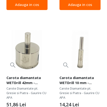
DXDY.WETDrill.55 Calitate :
DXDY.WETDrill.35 Calitate :
Adauga in cos
Adauga in cos
Profesional Standard -
Profesional Standard -
calitate profesionala de
calitate profesionala de
buna...
buna...
Carota diamantata
Carota diamantata
WETDrill 42mm -
WETDrill 10 mm -
gaurire cu apa pt.
gaurire cu apa pt.
Carote Diamantate pt.
Carote Diamantate pt.
portelan, faianta,
portelan, faianta,
Gresie si Piatra - Gaurire CU
Gresie si Piatra - Gaurire CU
gresie etc. -
APA
gresie etc. -
APA
Profesional Standard.
Profesional Standard.
51,86
Lei
14,24
Lei