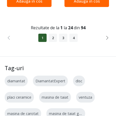
Adauga in cos
Adauga in cos
buna - durata de exploatare
buna - durata de exploatare
foarte buna Pentru : gresii
foarte buna Pentru : gresii
portelanate,...
portelanate,...
Rezultate de la
1
la
24
din
94
1
2
3
4
Tag-uri
diamantat
DiamantatExpert
disc
placi ceramice
masina de taiat
ventuza
masina de carotat
masina de taiat gresie