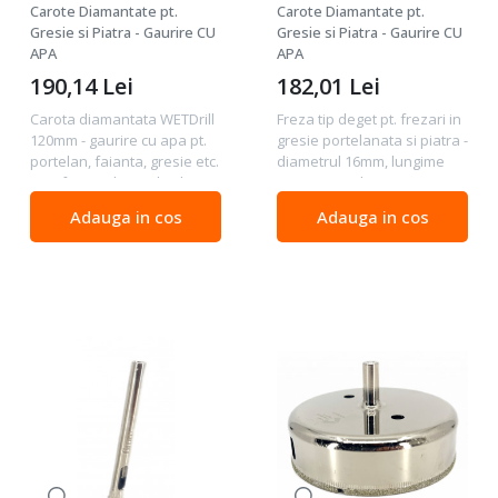
gaurire cu apa pt.
portelanata si piatra -
Carote Diamantate pt.
Carote Diamantate pt.
portelan, faianta,
diametrul 16mm,
Gresie si Piatra - Gaurire CU
Gresie si Piatra - Gaurire CU
gresie etc. -
APA
lungime 50mm -
APA
Profesional Standard.
prindere M14 -
190,14
Lei
182,01
Lei
- DXDY.WETDrill.120
DXDY.GOLD.Finger.D16.H50
Carota diamantata WETDrill
Freza tip deget pt. frezari in
120mm - gaurire cu apa pt.
gresie portelanata si piatra -
portelan, faianta, gresie etc.
diametrul 16mm, lungime
- Profesional Standard . -
50mm - prindere M14 -
DXDY.WETDrill.120 Calitate :
DXDY.GOLD.Finger.D16.H50
Adauga in cos
Adauga in cos
Profesional Standard -
Calitate : Premium -
calitate profesionala de
performante exceptionale -
buna...
calitate foarte...