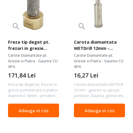
Freza tip deget pt.
Carota diamantata
frezari in gresie
WETDrill 12mm -
portelanata si piatra -
gaurire cu apa pt.
Carote Diamantate pt.
Carote Diamantate pt.
diametrul 16mm,
portelan, faianta,
Gresie si Piatra - Gaurire CU
Gresie si Piatra - Gaurire CU
lungime 35mm -
APA
gresie etc. -
APA
prindere M14 -
Profesional Standard.
171,84
Lei
16,27
Lei
DXDY.GOLD.Finger.D16.H35
- DXDY.WETDrill.12
Freza tip deget pt. frezari in
Carota diamantata WETDrill
gresie portelanata si piatra -
12 mm - gaurire cu apa pt.
diametrul 16mm - prindere
portelan, faianta, gresie etc.
M14 -
- Profesional Standard . -
DXDY.GOLD.Finger.D16.H35
DXDY.WETDrill.12 Calitate :
Adauga in cos
Adauga in cos
Calitate : Premium -
Profesional Standard -
performante exceptionale -
calitate profesionala de
calitate foarte buna - durata
buna...
de...