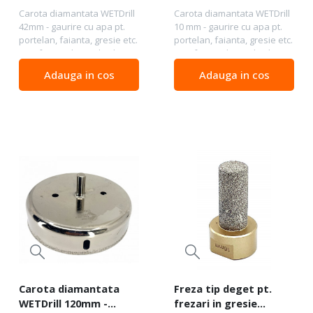
- DXDY.WETDrill.42
- DXDY.WETDrill.10
Carota diamantata WETDrill
Carota diamantata WETDrill
42mm - gaurire cu apa pt.
10 mm - gaurire cu apa pt.
portelan, faianta, gresie etc.
portelan, faianta, gresie etc.
- Profesional Standard -
- Profesional Standard . -
DXDY.WETDrill.42 Calitate :
DXDY.WETDrill.10 Calitate :
Adauga in cos
Adauga in cos
Profesional Standard -
Profesional Standard -
calitate profesionala de
calitate profesionala de
buna...
buna...
Carota diamantata
Freza tip deget pt.
WETDrill 120mm -
frezari in gresie