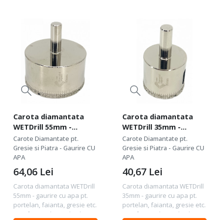
Carota diamantata
Carota diamantata
WETDrill 55mm -
WETDrill 35mm -
gaurire cu apa pt.
gaurire cu apa pt.
Carote Diamantate pt.
Carote Diamantate pt.
portelan, faianta,
portelan, faianta,
Gresie si Piatra - Gaurire CU
Gresie si Piatra - Gaurire CU
gresie etc. -
APA
gresie etc. -
APA
Profesional Standard.
Profesional Standard.
64,06
Lei
40,67
Lei
- DXDY.WETDrill.55
- DXDY.WETDrill.35
Carota diamantata WETDrill
Carota diamantata WETDrill
55mm - gaurire cu apa pt.
35mm - gaurire cu apa pt.
portelan, faianta, gresie etc.
portelan, faianta, gresie etc.
- Profesional Standard . -
- Profesional Standard . -