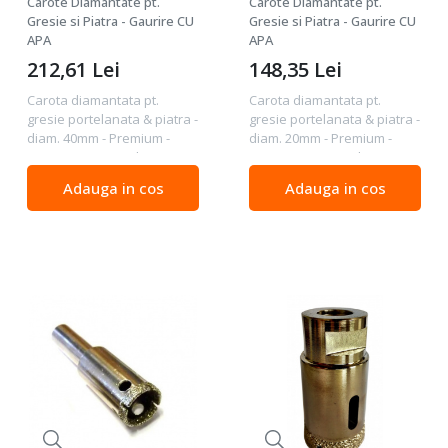
Carote Diamantate pt.
Carote Diamantate pt.
Premium -
Premium -
Gresie si Piatra - Gaurire CU
Gresie si Piatra - Gaurire CU
DXDH.80408.40
APA
DXDH.80408.27
APA
212,61
Lei
148,35
Lei
Carota diamantata pt.
Carota diamantata pt.
gresie portelanata & piatra -
gresie portelanata & piatra -
diam. 40mm - Premium -
diam. 20mm - Premium -
DXDH.80408.40 Calitate :
DXDH.80408.27 Calitate :
Premium - calitate foarte
Premium - calitate foarte
Adauga in cos
Adauga in cos
buna - durata de exploatare
buna - durata de exploatare
foarte buna Pentru : gresii
foarte buna Pentru : gresii
portelanate,...
portelanate,...