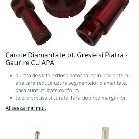
Carote Diamantate pt. Gresie si Piatra -
Gaurire CU APA
durata de viata extinsa datorita racirii eficiente cu
apa care reduce uzura segmentelor diamantate,
daca sunt utilizate conform
taiere precisa si curata, fara ciobirea marginilor
materialului perforat
Afiseaza mai mult
reducerea prafului si a reziduurilor, deoarece apa
impiedica disiparea particulelor in aer
versatilitate ridicata, fiind compatibile cu diferite
tipuri de masini de gaurit sau polizoare