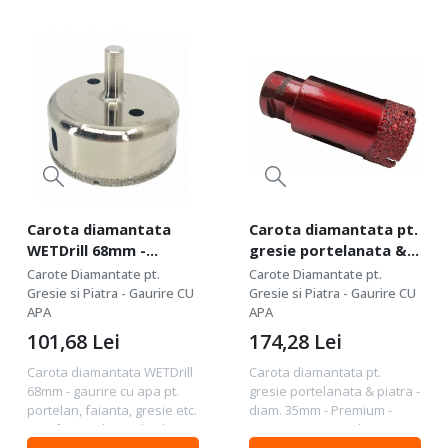
Carota diamantata
Carota diamantata pt.
WETDrill 68mm -
gresie portelanata &
gaurire cu apa pt.
piatra - diam. 35mm -
Carote Diamantate pt.
Carote Diamantate pt.
portelan, faianta,
Premium -
Gresie si Piatra - Gaurire CU
Gresie si Piatra - Gaurire CU
gresie etc. -
APA
DXDH.80408.35
APA
Profesional Standard.
101,68
Lei
174,28
Lei
- DXDY.WETDrill.68
Carota diamantata WETDrill
Carota diamantata pt.
68mm - gaurire cu apa pt.
gresie portelanata & piatra -
portelan, faianta, gresie etc.
diam. 35mm - Premium -
- Profesional Standard . -
DXDH.80408.35 Calitate :
DXDY.WETDrill.68 Calitate :
Premium - calitate foarte