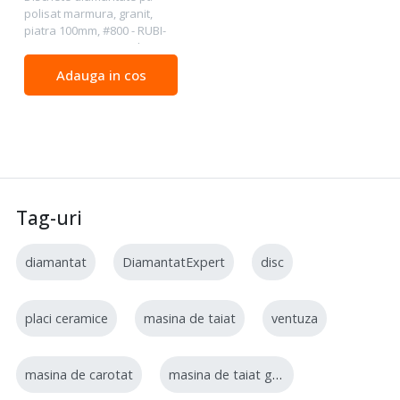
polisat marmura, granit,
piatra 100mm, #800 - RUBI-
62974 Diametru ext. disc:
100 mm Granulatie: #800
Adauga in cos
Pentru : marmura, granit,
piatra naturala.
Slefuire/polisare : uscata....
Tag-uri
diamantat
DiamantatExpert
disc
placi ceramice
masina de taiat
ventuza
masina de carotat
masina de taiat gresie