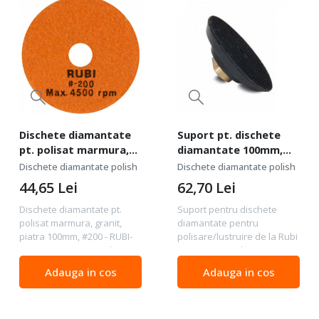
Dischete diamantate
Suport pt. dischete
pt. polisat marmura,
diamantate 100mm,
granit, piatra 100mm,
M14 - RUBI-62986
Dischete diamantate polish
Dischete diamantate polish
#200 - RUBI-62972
44,65
Lei
62,70
Lei
Dischete diamantate pt.
Suport pentru dischete
polisat marmura, granit,
diamantate pentru
piatra 100mm, #200 - RUBI-
polisare/lustruire de la Rubi
62972 Diametru ext. disc:
Diametru ext. disc: 100 mm
100 mm Granulatie: #200
Prindere VELCRO Filet ax:
Adauga in cos
Adauga in cos
Pentru : marmura, granit,
M14 Alte denumiri: pad
piatra naturala.
diamantat, fibrodisc
Slefuire/polisare : uscata....