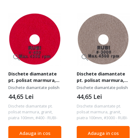
Dischete diamantate
Dischete diamantate
pt. polisat marmura,
pt. polisat marmura,
granit, piatra 100mm,
granit, piatra 100mm,
Dischete diamantate polish
Dischete diamantate polish
#400 - RUBI-62973
#3000 - RUBI-62976
44,65
Lei
44,65
Lei
Dischete diamantate pt.
Dischete diamantate pt.
polisat marmura, granit,
polisat marmura, granit,
piatra 100mm, #400 - RUBI-
piatra 100mm, #3000 - RUBI-
62973 Diametru ext. disc:
62976 Diametru ext. disc:
100 mm Granulatie: #400
100 mm Granulatie: #3000
Adauga in cos
Adauga in cos
Pentru : marmura, granit,
Pentru : marmura, granit,