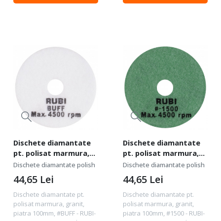
piatra naturala.
piatra naturala.
Slefuire/polisare : uscata....
Slefuire/polisare : uscata....
Dischete diamantate
Dischete diamantate
pt. polisat marmura,
pt. polisat marmura,
granit, piatra 100mm,
granit, piatra 100mm,
Dischete diamantate polish
Dischete diamantate polish
#BUFF - RUBI-62977
#1500 - RUBI-62975
44,65
Lei
44,65
Lei
Dischete diamantate pt.
Dischete diamantate pt.
polisat marmura, granit,
polisat marmura, granit,
piatra 100mm, #BUFF - RUBI-
piatra 100mm, #1500 - RUBI-