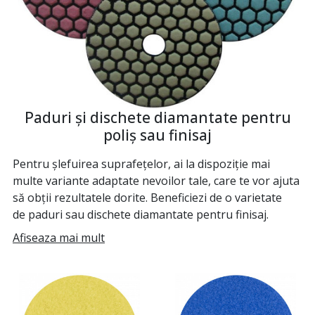
Paduri și dischete diamantate pentru
poliș sau finisaj
Pentru șlefuirea suprafețelor, ai la dispoziție mai
multe variante adaptate nevoilor tale, care te vor ajuta
să obții rezultatele dorite. Beneficiezi de o varietate
de paduri sau dischete diamantate pentru finisaj.
Afiseaza mai mult
După tăiere, anumite materiale pot rămâne abrazive
sau pot avea un aspect neplăcut. În acest caz, șlefuirea
este soluția de care ai nevoie. Această operațiune este
foarte importantă în domeniul construcțiilor, deoarece
are multiple utilizări și oferă rezultate admirabile,