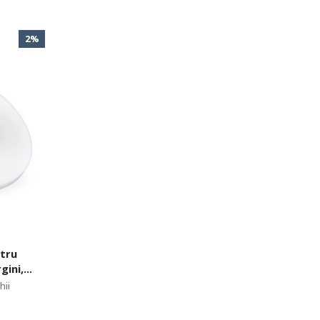
2%
ntru
gini,
hii