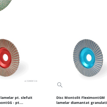
lamelar pt. slefuit
Disc Montolit FleximontGM
montGG - pt.
lamelar diamantat granulat