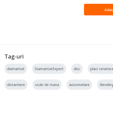
Adau
Tag-uri
diamantat
DiamantatExpert
disc
placi ceramic
distantiere
scule de mana
autonivelare
Xlevelin