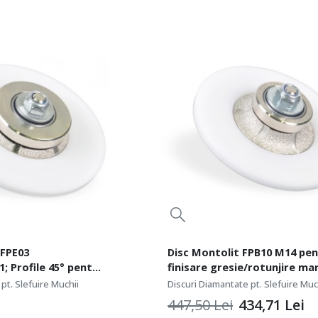
 FPE03
Disc Montolit FPB10 M14 pe
; Profile 45° pentru
finisare gresie/rotunjire mar
jire colturi faianta,
10 mm
pt. Slefuire Muchii
Discuri Diamantate pt. Slefuire Muc
447,50
Lei
434,71
Lei