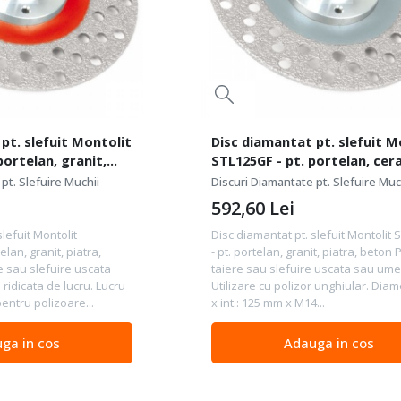
pt. slefuit Montolit
Disc diamantat pt. slefuit M
portelan, granit,
STL125GF - pt. portelan, cer
marmura
pt. Slefuire Muchii
Discuri Diamantate pt. Slefuire Muc
592,60
Lei
slefuit Montolit
Disc diamantat pt. slefuit Montolit
lan, granit, piatra,
- pt. portelan, granit, piatra, beton
e sau slefuire uscata
taiere sau slefuire uscata sau ume
ridicata de lucru. Lucru
Utilizare cu polizor unghiular. Diam
entru polizoare...
x int.: 125 mm x M14...
ga in cos
Adauga in cos