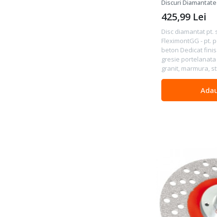
portelan, cera
Discuri Diamantate 
425,99
Lei
Disc diamantat pt. 
FleximontGG - pt. po
beton Dedicat finisa
gresie portelanata
granit, marmura, sti
Adau