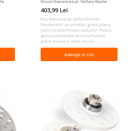
portelan, ceramica, marmura
hii
Discuri Diamantate pt. Slefuire Muchii
403,99
Lei
Disc diamantat pt. slefuit Montolit
FleximontGF - pt. portelan, granit, piatra,
beton Dedicat finisarii canturilor. Pentru
gresie portelanata ceramica/faianta,
granit, marmura, sticla, mozaic...
Adauga in cos