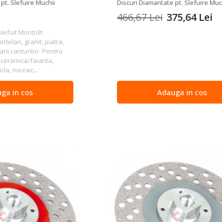
mica, marmura
medie
pt. Slefuire Muchii
Discuri Diamantate pt. Slefuire Muc
466,67
Lei
375,64
Lei
slefuit Montolit
rtelan, granit, piatra,
rii canturilor. Pentru
 ceramica/faianta,
cla, mozaic...
ga in cos
Adauga in cos