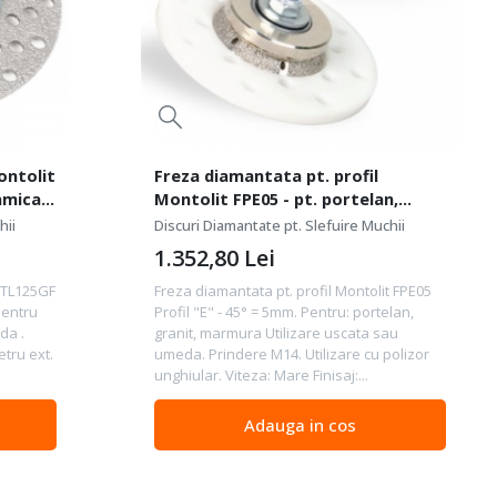
ontolit
Freza diamantata pt. profil
amica,
Montolit FPE05 - pt. portelan,
granit, marmura
hii
Discuri Diamantate pt. Slefuire Muchii
1.352,80
Lei
 STL125GF
Freza diamantata pt. profil Montolit FPE05
 Pentru
Profil "E" - 45° = 5mm. Pentru: portelan,
da .
granit, marmura Utilizare uscata sau
etru ext.
umeda. Prindere M14. Utilizare cu polizor
unghiular. Viteza: Mare Finisaj:...
Adauga in cos