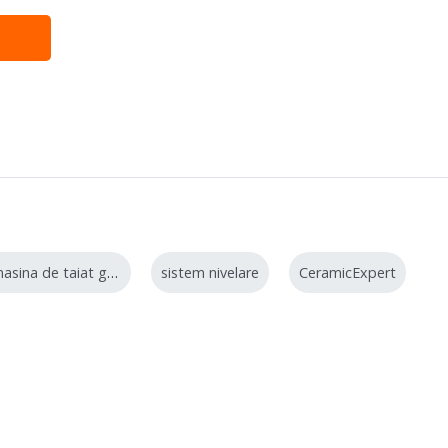
masina de taiat gresie
sistem nivelare
CeramicExpert