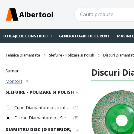
UTILAJE DE CONSTRUCTII
GENERATOARE DE CURENT
MASINI 
Tehnica Diamantata
Slefuire - Polizare si Polish
Discuri Diamantate
Discuri Di
Sumar
Montolit
SLEFUIRE - POLIZARE SI POLISH
Cupe Diamantate pt. Inlaturare Vopsele / Epoxi
Discuri Diamantate pt. Slefuire Muchii
DIAMETRU DISC (Ø EXTERIOR,