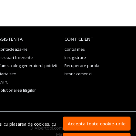
ASISTENTA
CONT CLIENT
Contacteaza-ne
Contul meu
ntrebari frecvente
Inregistrare
Cum sa aleg generatorul potrivit
Recuperare parola
arta site
Istoric comenzi
ANPC
olutionarea litigiilor
Accepta toate cookie-urile
si cu plasarea de cookies, cu
© Albertool.com - Scule profesionale Festool 2026
Magazin online creat cu MerchantPro