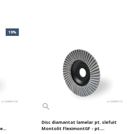
19%
Disc diamantat lamelar pt. slefuit
ie
Montolit FleximontGF - pt.