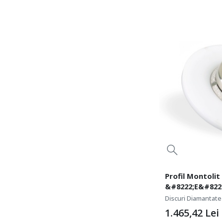
Profil Montolit
&#8222;E&#8221
canturi si rotun
Discuri Diamantate 
3 mm
1.465,42
Lei