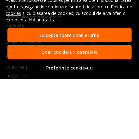
Acest site foloseste cookies pentru a va oferi functionalitatea
Contacteaza-ne
dorita. Navigand in continuare, sunteti de acord cu
Politica de
Intrebari frecvente
cookies
si cu plasarea de cookies, cu scopul de a va oferi o
Cum sa aleg generatorul potrivit
experienta imbunatatita.
Harta site
ANPC
Accepta toate cookie-urile
Solutionarea litigiilor
Doar cookie-uri esentiale
CONT CLIENT
Contul meu
Preferinte cookie-uri
Inregistrare
Recuperare parola
Istoric comenzi