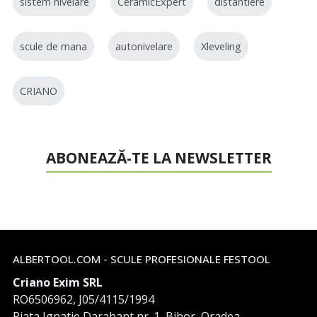
sistem nivelare
CeramicExpert
distantiere
scule de mana
autonivelare
Xleveling
CRIANO
ABONEAZĂ-TE LA NEWSLETTER
ALBERTOOL.COM - SCULE PROFESIONALE FESTOOL
Criano Exim SRL
RO6506962, J05/4115/1994
Piata Ignatie Darabant nr. 1, Bihor, Oradea