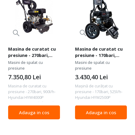
Masina de curatat cu
Masina de curatat cu
presiune - 270bari,
presiune - 170bari,
900l/h - Hyundai
525l/h - Hyundai
Masini de spalat cu
Masini de spalat cu
HYW4000P
HYW2500P
presiune
presiune
7.350,80
Lei
3.430,40
Lei
Masina de curatat cu
Mașină de curățat cu
presiune - 270bari, 900l/h-
presiune - 170bari, 525l/h-
Hyundai HYW4000P
Hyundai HYW2500P
Descriere Mașină de curățat
Descriere Mașină de curățat
cu presiune HYUNDAI
cu presiune HYUNDAI
Adauga in cos
Adauga in cos
HYW4000P Mașina de
HYW2500P Mașina de
curățat cu presiune
curățat cu presiune
HYUNDAI HYW4000P face
HYUNDAI HYW2500P face
parte din noua serie de...
parte din noua serie de...