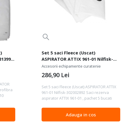
)
Set 5 saci Fleece (Uscat)
81399-
ASPIRATOR ATTIX 961-01 Nilfisk-
302002892
Accesorii echipamente curatenie
286,90
Lei
IRATOR
Set 5 saci Fleece (Uscat) ASPIRATOR ATTIX
rofibra
961-01 Nilfisk-302002892 Saci rezerva
10
aspirator ATTIX 961-01 , pachet 5 bucati
Adauga in cos