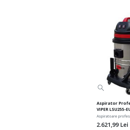
Aspirator Prof
VIPER LSU255-EU 
Nilfisk-5000012
Aspiratoare profesi
2.621,99
Lei