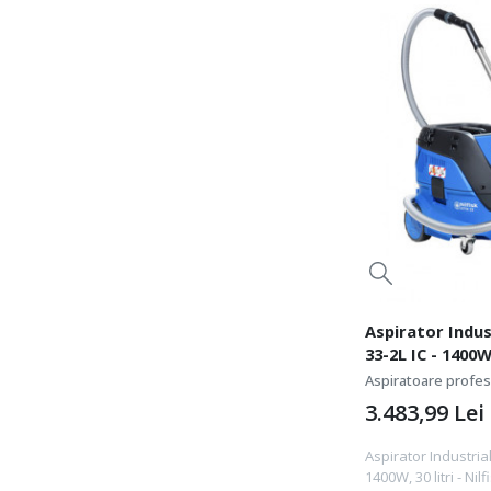
Aspirator Indus
33-2L IC - 1400W,
107412103
Aspiratoare profesi
3.483,99
Lei
Aspirator Industrial
1400W, 30 litri - Ni