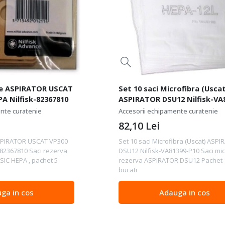
tie ASPIRATOR USCAT
Set 10 saci Microfibra (Uscat
A Nilfisk-82367810
ASPIRATOR DSU12 Nilfisk-VA
P10
ente curatenie
Accesorii echipamente curatenie
82,10
Lei
 ASPIRATOR USCAT VP300
Set 10 saci Microfibra (Uscat) ASP
-82367810 Saci rezerva
DSU12 Nilfisk-VA81399-P10 Saci mic
SIC HEPA , pachet 5
rezerva ASPIRATOR DSU12 Pachet 
bucati
ga in cos
Adauga in cos