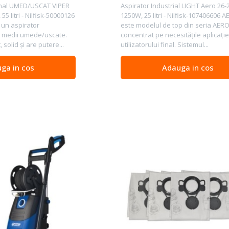
onal UMED/USCAT VIPER
Aspirator Industrial LIGHT Aero 26-
5 litri - Nilfisk-50000126
1250W, 25 litri - Nilfisk-107406606 
 un aspirator
este modelul de top din seria AERO
u medii umede/uscate.
concentrat pe necesităţile aplicaţiei
 solid şi are putere...
utilizatorului final. Sistemul...
ga in cos
Adauga in cos