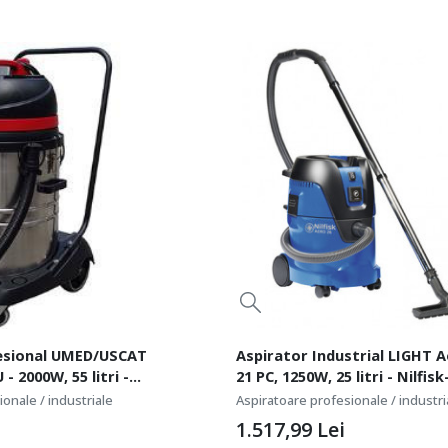
esional UMED/USCAT
Aspirator Industrial LIGHT A
- 2000W, 55 litri -
21 PC, 1250W, 25 litri - Nilfisk
6
107406606
onale / industriale
Aspiratoare profesionale / industri
1.517,99
Lei