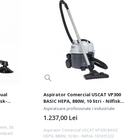
ual
Aspirator Comercial USCAT VP300
isk-
BASIC HEPA, 880W, 10 litri - Nilfisk-
107415322
Aspiratoare profesionale / industriale
1.237,00
Lei
0mm, 38
Aspirator Comercial USCAT VP300 BASIC
compact
HEPA, 880W, 10 litri - Nilfisk-107415322