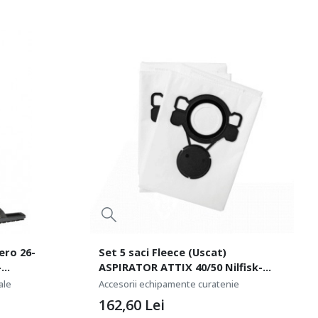
ero 26-
Set 5 saci Fleece (Uscat)
-
ASPIRATOR ATTIX 40/50 Nilfisk-
107419592
ale
Accesorii echipamente curatenie
162,60
Lei