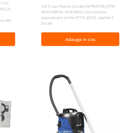
21 PC,
Set 5 saci Fleece (Uscat) ASPIRATOR ATTIX
AERO 26
40/50 Nilfisk-107419592 Saci rezerva
 ,
aspiratoare seriile ATTIX 40/50 , pachet 5
 şi ale
bucati
Adauga in cos