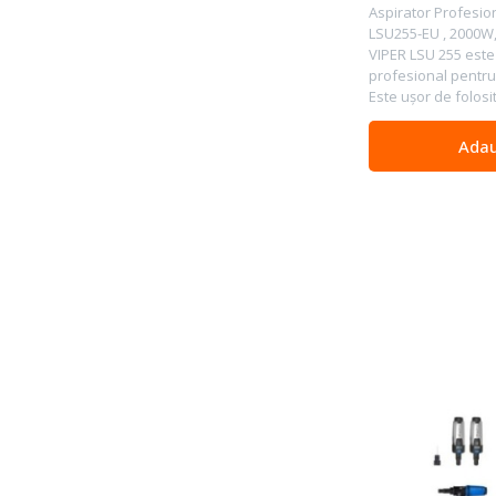
Aspirator Profesi
LSU255-EU , 2000W, 5
VIPER LSU 255 este
profesional pentr
Este uşor de folosit,
Adau