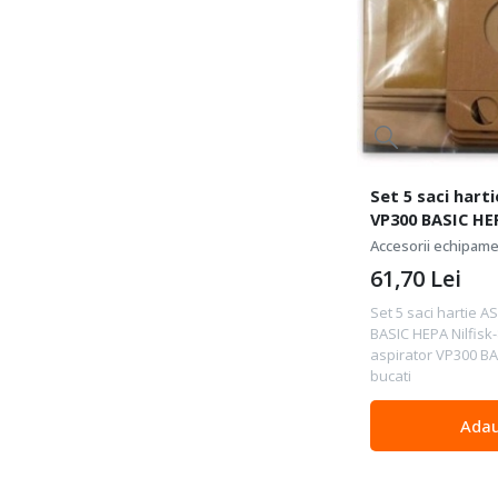
Set 5 saci har
VP300 BASIC HEP
Accesorii echipam
61,70
Lei
Set 5 saci hartie
BASIC HEPA Nilfisk
aspirator VP300 BA
bucati
Adau