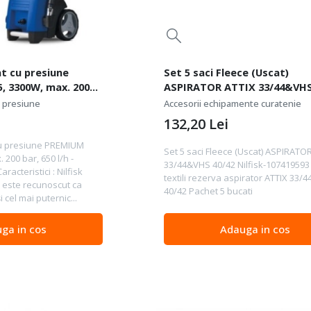
t cu presiune
Set 5 saci Fleece (Uscat)
, 3300W, max. 200
ASPIRATOR ATTIX 33/44&VHS
ilfisk-128471362
Nilfisk-107419593
u presiune
Accesorii echipamente curatenie
132,20
Lei
cu presiune PREMIUM
Set 5 saci Fleece (Uscat) ASPIRATO
 200 bar, 650 l/h -
33/44&VHS 40/42 Nilfisk-107419593
racteristici : Nilfisk
textili rezerva aspirator ATTIX 33/4
 este recunoscut ca
40/42 Pachet 5 bucati
i cel mai puternic...
ga in cos
Adauga in cos