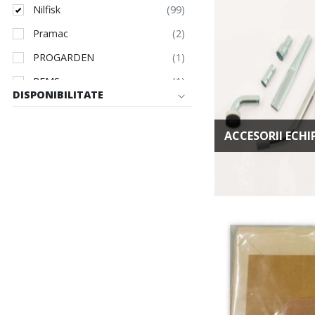
Nilfisk
Pramac
PROGARDEN
REMS
DISPONIBILITATE
RUBI
SENCI
ACCESORII ECH
Tekcnoplast
TEXAS