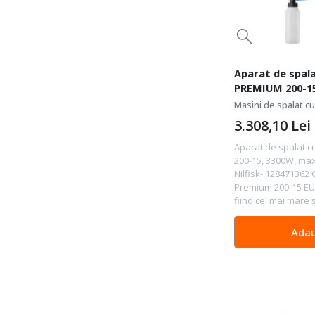
Aparat de spala
PREMIUM 200-15
bar, 650 l/h - N
Masini de spalat c
3.308,10
Lei
Aparat de spalat 
200-15, 3300W, max.
Nilfisk- 128471362 Ca
Premium 200-15 EU
fiind cel mai mare ș
Adau