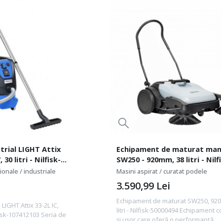
trial LIGHT Attix
Echipament de maturat man
 30 litri - Nilfisk-
SW250 - 920mm, 38 litri - Nilf
50000494
onale / industriale
Masini aspirat / curatat podele
3.590,99
Lei
Echipament de maturat SW250, 92
 LIGHT Attix 33-2L IC,
litri - Nilfisk-50000494 Echipament 
lfisk-107412103 Seria de
și ușor care oferă o performanță