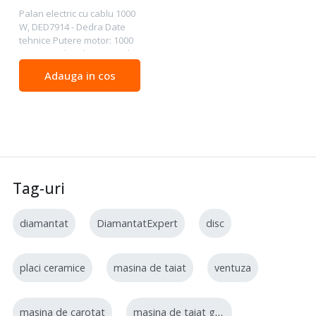
Palan electric cu cablu 1000
W, DED7914 - Dedra Date
tehnice Putere motor: 1000
W Putere de ridicare: 250 kg
/ cablu 12 m, 500 kg / cablu 6
Adauga in cos
m Greutate: 18 kg Descriere:
Electropalan pentru
ridicare...
Tag-uri
diamantat
DiamantatExpert
disc
placi ceramice
masina de taiat
ventuza
masina de carotat
masina de taiat gresie