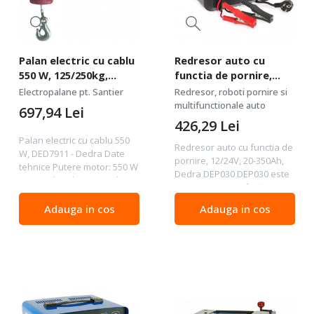
Palan electric cu cablu
Redresor auto cu
550 W, 125/250kg,
functia de pornire,
DED7911 - Dedra
12/24V, 20-350Ah, Dedra
Electropalane pt. Santier
Redresor, roboti pornire si
DEP030
multifunctionale auto
697,94
Lei
426,29
Lei
Palan electric cu cablu 550
Redresor auto cu functia de
W, DED7911 - Dedra Date
pornire, 12/24V, 20-350Ah,
tehnice Putere motor: 550 W
Dedra DEP030 DEP030 este
Putere de ridicare: 125 kg /
conceput pentru încărcarea
cablu 12 m, 250 kg / cablu 6
bateriilor plumb-acid cu o
m Greutate: 12,5 kg
Adauga in cos
Adauga in cos
capacitate de 12/24 V și o
Descriere: Electropalan
capacitate de 20-350 Ah, cu
pentru ridicare...
flux liber...