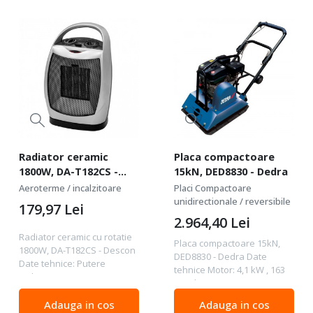
Radiator ceramic
Placa compactoare
1800W, DA-T182CS -
15kN, DED8830 - Dedra
Descon
Aeroterme / incalzitoare
Placi Compactoare
unidirectionale / reversibile
179,97
Lei
2.964,40
Lei
Radiator ceramic cu rotatie
Placa compactoare 15kN,
1800W, DA-T182CS - Descon
DED8830 - Dedra Date
Date tehnice: Putere
tehnice Motor: 4,1 kW , 163
radiator: 1800 W Trepte
cmc, benzina Turatii: 3200
incalzire: 900 / 1800 W
rpm Dimensiuni placa:
Greutate: 1,6 kg Descriere:
Adauga in cos
Adauga in cos
550x410 mm Adancime de