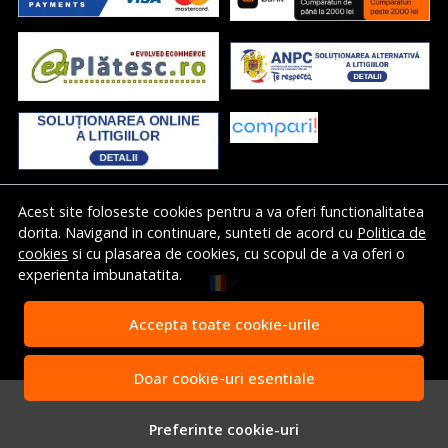
Acest site foloseste cookies pentru a va oferi functionalitatea
dorita. Navigand in continuare, sunteti de acord cu
Politica de
cookies
si cu plasarea de cookies, cu scopul de a va oferi o
experienta imbunatatita.
© Albertool.com - Scule profesionale Festool 2026
Accepta toate cookie-urile
Magazin online creat cu MerchantPro
Doar cookie-uri esentiale
Preferinte cookie-uri