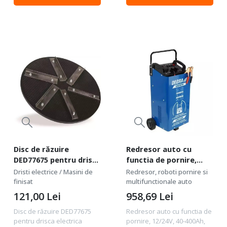
Radiator ceramic electric cu
compactare: 0-20 cm Forta
o putere de 1800W....
compactoare: 15 kN Batai...
Disc de răzuire
Redresor auto cu
DED77675 pentru drisca
functia de pornire,
electrica DED7767
12/24V, 40-400Ah, Dedra
Dristi electrice / Masini de
Redresor, roboti pornire si
DEP070
finisat
multifunctionale auto
121,00
Lei
958,69
Lei
Disc de răzuire DED77675
Redresor auto cu functia de
pentru drisca electrica
pornire, 12/24V, 40-400Ah,