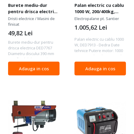
Burete mediu-dur
Palan electric cu cablu
pentru drisca electrica
1000 W, 200/400kg,
DED7767
DED7913 - Dedra
Dristi electrice / Masini de
Electropalane pt. Santier
finisat
1.005,62
Lei
49,82
Lei
Palan electric cu cablu 1000
Burete mediu-dur pentru
W, DED7913 - Dedra Date
drisca electrica DED7767
tehnice Putere motor: 1000
Diametru discului 390 mm
W Putere de ridicare: 200 kg
Disc flexibil din spumă
/ cablu 12 m, 400 kg / cablu 6
poliuretanică pentru mașina
m Greutate: 17,5 kg
Adauga in cos
Adauga in cos
de tencuit DED7767. Discul
Descriere: Electropalan
este folosit pentru gletuirea
pentru ridicare...
și netezirea...