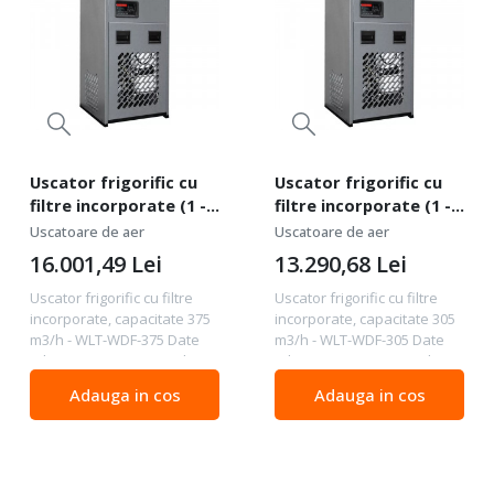
Uscator frigorific cu
Uscator frigorific cu
filtre incorporate (1 -
filtre incorporate (1 -
0,01u), capacitate 375
0,01u), capacitate 305
Uscatoare de aer
Uscatoare de aer
m3/h - WLT-WDF-375
m3/h - WLT-WDF-305
16.001,49
Lei
13.290,68
Lei
Uscator frigorific cu filtre
Uscator frigorific cu filtre
incorporate, capacitate 375
incorporate, capacitate 305
m3/h - WLT-WDF-375 Date
m3/h - WLT-WDF-305 Date
tehnice Capacitate m3/h 375
tehnice Capacitate m3/h 305
Capacitate m3/min 6.25
Capacitate m3/min 5.08
Adauga in cos
Adauga in cos
Conexiune 1 1/2 "
Conexiune 1 1/2 "
Tensiunea V 230/1/50
Tensiunea V 230/1/50
Factorul de răcire R134.a...
Factorul de răcire R134.a...