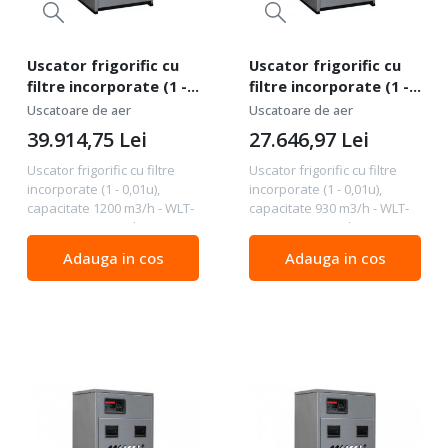
Uscator frigorific cu
Uscator frigorific cu
filtre incorporate (1 -
filtre incorporate (1 -
0,01u), capacitate 1200
0,01u), capacitate 930
Uscatoare de aer
Uscatoare de aer
m3/h - WLT-WDF-1200
m3/h - WLT-WDF-930
39.914,75
Lei
27.646,97
Lei
Uscator frigorific cu filtre
Uscator frigorific cu filtre
incorporate (1 - 0,01u),
incorporate (1 - 0,01u),
capacitate 1200 m3/h - WLT-
capacitate 930 m3/h - WLT-
WDF-1200 Date tehnice
WDF-930 Date tehnice
Capacitate m3/h 1200
Capacitate m3/h 930
Adauga in cos
Adauga in cos
Capacitate m3/min 20
Capacitate m3/min 15.5
Conexiune 2 " Tensiunea V
Conexiune 2 " Tensiunea V
230/1/50 Factorul de răcire...
230/1/50 Factorul de răcire...