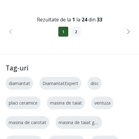
Factorul de răcire R134.a...
R134.a...
Rezultate de la
1
la
24
din
33
1
2
Tag-uri
diamantat
DiamantatExpert
disc
placi ceramice
masina de taiat
ventuza
masina de carotat
masina de taiat gresie