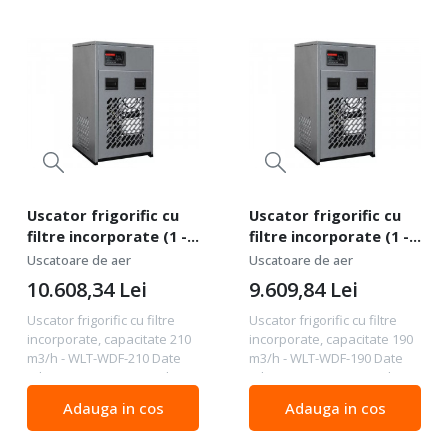
Uscator frigorific cu
Uscator frigorific cu
filtre incorporate (1 -
filtre incorporate (1 -
0,01u), capacitate 210
0,01u), capacitate 190
Uscatoare de aer
Uscatoare de aer
m3/h - WLT-WDF-210
m3/h - WLT-WDF-190
10.608,34
Lei
9.609,84
Lei
Uscator frigorific cu filtre
Uscator frigorific cu filtre
incorporate, capacitate 210
incorporate, capacitate 190
m3/h - WLT-WDF-210 Date
m3/h - WLT-WDF-190 Date
tehnice Capacitate m3/h 210
tehnice Capacitate m3/h 190
Capacitate m3/min 3.5
Capacitate m3/min 3.16
Adauga in cos
Adauga in cos
Conexiune 1 1/2 "
Conexiune 3/4 " Tensiunea
Tensiunea V 230/1/50
V 230/1/50 Factorul de răcire