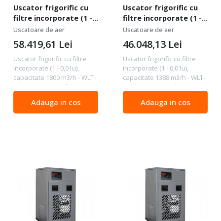
Uscator frigorific cu
Uscator frigorific cu
filtre incorporate (1 -
filtre incorporate (1 -
0,01u), capacitate 1800
0,01u), capacitate 1388
Uscatoare de aer
Uscatoare de aer
m3/h - WLT-WDF-1800
m3/h - WLT-WDF-1388
58.419,61
Lei
46.048,13
Lei
Uscator frigorific cu filtre
Uscator frigorific cu filtre
incorporate (1 - 0,01u),
incorporate (1 - 0,01u),
capacitate 1800 m3/h - WLT-
capacitate 1388 m3/h - WLT-
WDF-1800 Date tehnice
WDF-1388 Date tehnice
Capacitate m3/h 1800
Capacitate m3/h 1388
Adauga in cos
Adauga in cos
Capacitate m3/min 30
Capacitate m3/min 23.13
Conexiune 3 " Tensiunea V
Conexiune 2 " Tensiunea V
400/3/50 Factorul de răcire...
400/3/50 Factorul de...