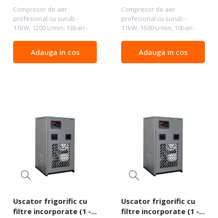
Litri - WLT-11/500-P-
Litri - WLT-11/500-P-
Compresor de aer
Compresor de aer
COMBO-13bar
COMBO-10bar
profesional cu surub -
profesional cu surub -
11kW, 1200 L/min, 13bari -
11kW, 1500 L/min, 10bari -
Rezervor 500 Litri - WLT din
Rezervor 500 Litri - WLT din
gama de compresoare de
gama de compresoare de
Adauga in cos
Adauga in cos
aer Date tehnice
aer Date tehnice
Capacitatea rezervorului
Capacitatea rezervorului
500 l Debit de aer la 13 bari -
500 l Debit de aer aspirat la
120 0...
10 bari...
Uscator frigorific cu
Uscator frigorific cu
filtre incorporate (1 -
filtre incorporate (1 -