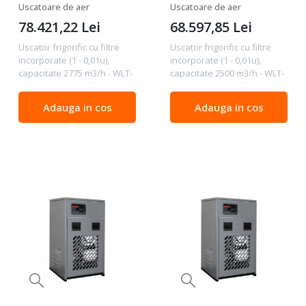
0,01u), capacitate 2775
0,01u), capacitate 2500
Uscatoare de aer
Uscatoare de aer
m3/h - WLT-WDF-2775
m3/h - WLT-WDF-2500
78.421,22
Lei
68.597,85
Lei
Uscator frigorific cu filtre
Uscator frigorific cu filtre
incorporate (1 - 0,01u),
incorporate (1 - 0,01u),
capacitate 2775 m3/h - WLT-
capacitate 2500 m3/h - WLT-
WDF-2775 Date tehnice
WDF-2500 Date tehnice
Capacitate m3/h 2775
Capacitate m3/h 2500
Adauga in cos
Adauga in cos
Capacitate m3/min 46.25
Capacitate m3/min 41.66
Conexiune 3 " Tensiunea V
Conexiune 3 " Tensiunea V
400/3/50 Factorul de...
400/3/50 Factorul de...