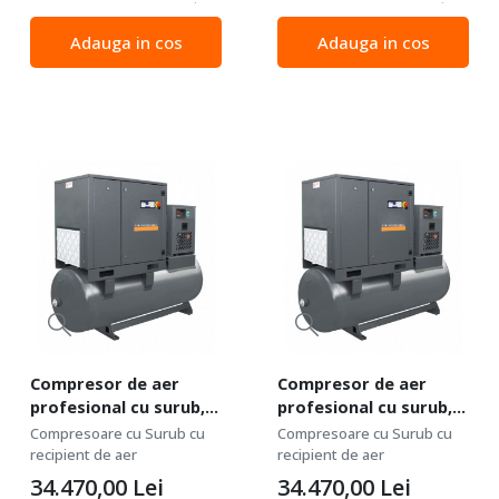
Rezervor 500 Litri - WLT din
Rezervor 500 Litri - WLT din
gama de compresoare de
gama de compresoare de
Adauga in cos
Adauga in cos
aer Date tehnice
aer Date tehnice
Capacitatea rezervorului
Capacitatea rezervorului
500 l Debit de aer la 13 bari -
500 l Debit de aer la 10 bari -
160...
215...
Compresor de aer
Compresor de aer
profesional cu surub,
profesional cu surub,
cu uscator de aer -
cu uscator de aer -
Compresoare cu Surub cu
Compresoare cu Surub cu
11kW, 1200 L/min,
11kW, 1500 L/min,
recipient de aer
recipient de aer
13bari - Rezervor 500
10bari - Rezervor 500
34.470,00
Lei
34.470,00
Lei