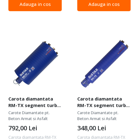
UNC - Distar-70115429037
SocketDUSTER 68-82
Adauga in cos
Adauga in cos
Distar Mechanic DrillSTREAM
Mechanic este un accesoriu
Aluminum este un adaptor
pentru carote diamantate ,
profesional revoluționar...
conceput special pentru...
Carota diamantata
Carota diamantata
RM-TX segment turbo
RM-TX segment turbo
pt. beton armat diam.
pt. beton armat diam.
Carote Diamantate pt.
Carote Diamantate pt.
162 x 300 (mm) -
72 x 300 (mm) -
Beton Armat si Asfalt
Beton Armat si Asfalt
Profesional Standard -
Profesional Standard -
792,00
Lei
348,00
Lei
DiStar-10215129013
DiStar-10170429022
Carota diamantata RM-TX
Carota diamantata RM-TX