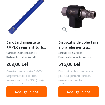
Carota diamantata
Dispozitiv de colectare
RM-TX segment turbo
a prafului pentru
pt. beton armat diam.
carote / masini de
Carote Diamantate pt.
Seturi de Carote
42 x 300 (mm) -
carotat DrillSTREAM 1
Beton Armat si Asfalt
Diamantate si Accesorii
Profesional Standard -
1/4 UNC - Distar-
269,00
Lei
516,00
Lei
DiStar-10170085021
79568442115
Carota diamantata RM-TX
Dispozitiv de colectare a
segment turbo pt. beton
prafului pentru carote /
armat diam. 42 x 300 (mm) -
masini de carotat
Profesional Standard -
DrillSTREAM Aluminum 1 1/4
DiStar-10170085021 Calitate
UNC - Distar-79568442115
Adauga in cos
Adauga in cos
: Profesional Standard -
Distar Mechanic DrillSTREAM
calitate profesionala de
este un adaptor profesional
buna performanta....
revoluționar și foarte...