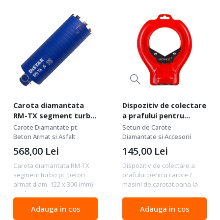
Carota diamantata
Dispozitiv de colectare
RM-TX segment turbo
a prafului pentru
pt. beton armat diam.
carote / masini de
Carote Diamantate pt.
Seturi de Carote
122 x 300 (mm) -
carotat pana la
Beton Armat si Asfalt
Diamantate si Accesorii
Profesional Standard -
⌀82mm DrillDUSTER 82
568,00
Lei
145,00
Lei
DiStar-10170429030
3.0 - Distar-
Carota diamantata RM-TX
Dispozitiv de colectare a
71419031048
segment turbo pt. beton
prafului pentru carote /
armat diam. 122 x 300 (mm) -
masini de carotat pana la
Profesional Standard -
⌀82mm DrillDUSTER 82 3.0 -
DiStar Calitate : Profesional
Distar-71419031048 Distar
Adauga in cos
Adauga in cos
Standard - calitate
Mechanic DrillDUSTER 82