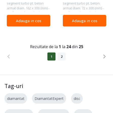
segment turbo pt. beton
segment turbo pt. beton
armat diam. 162 x 300 (mm) -
armat diam. 72 x 300 (mm) -
Profesional Standard -
Profesional Standard -
DiStar Calitate : Profesional
DiStar Calitate : Profesional
Adauga in cos
Adauga in cos
Standard - calitate
Standard - calitate
profesionala de buna
profesionala de buna
performanta. Pentru :
performanta. Pentru :
beton...
beton...
Rezultate de la
1
la
24
din
25
1
2
Tag-uri
diamantat
DiamantatExpert
disc