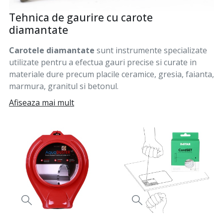
Tehnica de gaurire cu carote
diamantate
Carotele diamantate
sunt instrumente specializate
utilizate pentru a efectua gauri precise si curate in
materiale dure precum placile ceramice, gresia, faianta,
marmura, granitul si betonul.
Acestea sunt dotate cu segmente diamantate, care
Afiseaza mai mult
permit taierea rapida si eficienta, reducand riscul de
fisurare sau deteriorare a materialului.
Carotele diamantate pot fi utilizate atat pentru gaurire
uscata, cat si pentru gaurire umeda, oferind
versatilitate maxima indiferent de aplicatie.
Datorita durabilitatii si preciziei lor, sunt alegerea
ideala pentru profesionistii din constructii, dar si
pasionatii de proiecte personale.
Utilizand carote diamantate, beneficiezi de
performanta superioara, viteza mare de lucru si