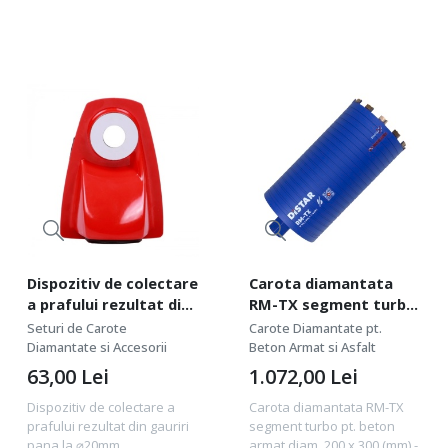
profesionala de buna
este o soluție profesională
performanta. Pentru :
de aspirare a...
beton...
Dispozitiv de colectare
Carota diamantata
a prafului rezultat din
RM-TX segment turbo
gauriri pana la ⌀20mm
pt. beton armat diam.
Seturi de Carote
Carote Diamantate pt.
HomeDUSTER 40 -
200 x 300 (mm) -
Diamantate si Accesorii
Beton Armat si Asfalt
Distar-19568442022
Profesional Standard -
63,00
Lei
1.072,00
Lei
DiStar-10215129020
Dispozitiv de colectare a
Carota diamantata RM-TX
prafului rezultat din gauriri
segment turbo pt. beton
pana la ⌀20mm
armat diam. 200 x 300 (mm) -