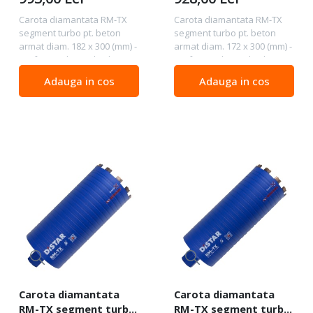
DiStar-10215129015
DiStar-10216025012
Carota diamantata RM-TX
Carota diamantata RM-TX
segment turbo pt. beton
segment turbo pt. beton
armat diam. 182 x 300 (mm) -
armat diam. 172 x 300 (mm) -
Profesional Standard -
Profesional Standard -
DiStar Calitate : Profesional
DiStar Calitate : Profesional
Adauga in cos
Adauga in cos
Standard - calitate
Standard - calitate
profesionala de buna
profesionala de buna
performanta. Pentru :
performanta. Pentru :
beton...
beton...
Carota diamantata
Carota diamantata
RM-TX segment turbo
RM-TX segment turbo