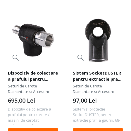
Dispozitiv de colectare
Sistem SocketDUSTER
a prafului pentru
pentru extractie praf
carote / masini de
la gauriri, diam. 68-
Seturi de Carote
Seturi de Carote
carotat DrillSTREAM
82mm - DiStar-
Diamantate si Accesorii
Diamantate si Accesorii
Aluminum 1 1/4 UNC -
79568442113
695,00
Lei
97,00
Lei
Distar-70115429037
Dispozitiv de colectare a
Sistem si protectie
prafului pentru carote /
SocketDUSTER, pentru
masini de carotat
extractie praf la gauriri, 68-
DrillSTREAM Aluminum 1 1/4
82mm - DiStar-79568442113