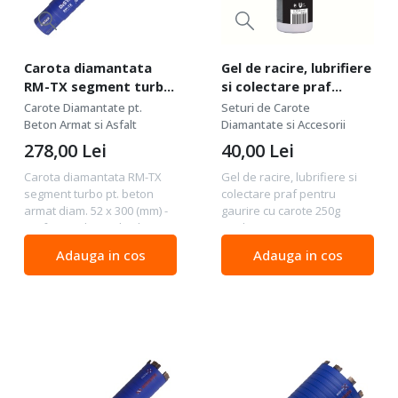
Carota diamantata
Gel de racire, lubrifiere
RM-TX segment turbo
si colectare praf
pt. beton armat diam.
pentru gaurire cu
Carote Diamantate pt.
Seturi de Carote
52 x 300 (mm) -
carote 250g CoolGEL
Beton Armat si Asfalt
Diamantate si Accesorii
Profesional Standard -
250 - Distar-
278,00
Lei
40,00
Lei
DiStar-10170429020
89568442039
Carota diamantata RM-TX
Gel de racire, lubrifiere si
segment turbo pt. beton
colectare praf pentru
armat diam. 52 x 300 (mm) -
gaurire cu carote 250g
Profesional Standard -
CoolGEL 250 - Distar-
DiStar-10170429020 Calitate
89568442039 Distar
Adauga in cos
Adauga in cos
: Profesional Standard -
Mechanic CoolGEL este un
calitate profesionala de
agent profesional de răcire
buna performanta....
și lubrifiere conceput
special...