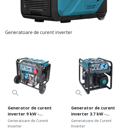
Generatoare de curent inverter
Generator de curent
Generator de curent
inverter 9 kW -
inverter 3.7 kW -
benzina, 230/400V,
benzina, 230V - Heron-
Generatoare de Curent
Generatoare de Curent
pornire telecomanda -
8896230
Inverter
Inverter