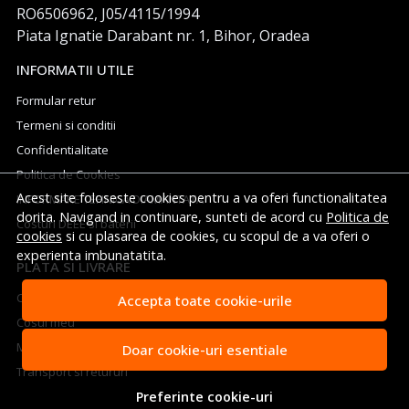
RO6506962, J05/4115/1994
Piata Ignatie Darabant nr. 1, Bihor, Oradea
INFORMATII UTILE
Formular retur
Termeni si conditii
Confidentialitate
Politica de Cookies
Acest site foloseste cookies pentru a va oferi functionalitatea
INFORMARE TEHNICA DIAMANTATA
dorita. Navigand in continuare, sunteti de acord cu
Politica de
Costuri DEEE si baterii
cookies
si cu plasarea de cookies, cu scopul de a va oferi o
experienta imbunatatita.
PLATA SI LIVRARE
Cum cumpar
Accepta toate cookie-urile
Cosul meu
Metode de plata
Doar cookie-uri esentiale
Transport si retururi
Preferinte cookie-uri