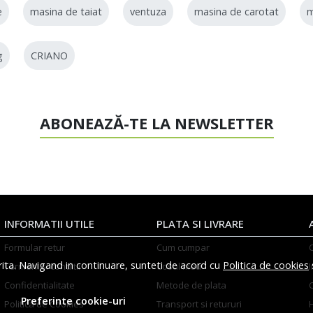
e
masina de taiat
ventuza
masina de carotat
g
CRIANO
ABONEAZĂ-TE LA NEWSLETTER
INFORMATII UTILE
PLATA SI LIVRARE
Formular retur
Cum cumpar
rita. Navigand in continuare, sunteti de acord cu
Politica de cookies
Termeni si conditii
Cosul meu
I
Confidentialitate
Metode de plata
Preferinte cookie-uri
Politica de Cookies
Transport si retururi
H