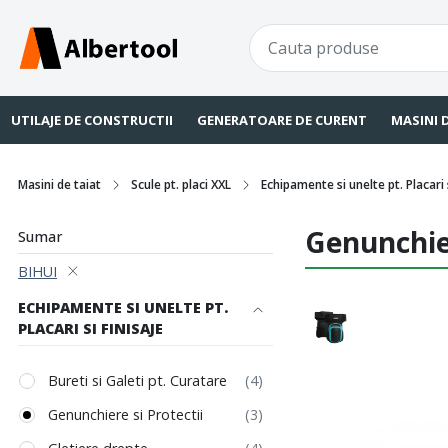
UTILAJE DE CONSTRUCTII
GENERATOARE DE CURENT
MASINI 
Masini de taiat
Scule pt. placi XXL
Echipamente si unelte pt. Placari s
Genunchier
Sumar
BIHUI
ECHIPAMENTE SI UNELTE PT.
PLACARI SI FINISAJE
Bureti si Galeti pt. Curatare
Genunchiere si Protectii