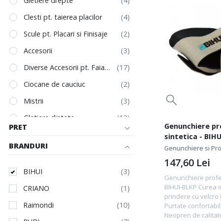
Gletiere drepte
Clesti pt. taierea placilor
Scule pt. Placari si Finisaje
Accesorii
Diverse Accesorii pt. Faiantari
Ciocane de cauciuc
Mistrii
Gletiere dintate
Genunchiere pro
PRET
Ventuze manipulare placi
sintetica - BIH
BRANDURI
Genunchiere si Pro
Unelte de mana
147,60
Lei
Racleta de scos rosturi
BIHUI
Genunchiere profes
Truse si Cutii de Scule
BIHUI-BLKP Curea m
CRIANO
prindere cu velcro 
Raimondi
Purtate confortabil
Neopren de calita