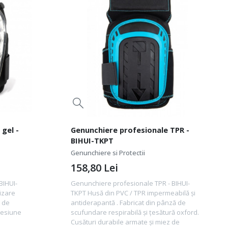
gel -
Genunchiere profesionale TPR -
BIHUI-TKPT
Genunchiere si Protectii
158,80
Lei
BIHUI-
Genunchiere profesionale TPR - BIHUI-
izare
TKPT Husă din PVC / TPR impermeabilă și
 de
antiderapantă . Fabricat din pânză de
resiune
scufundare respirabilă și țesătură oxford.
Cusături durabile armate și miez de