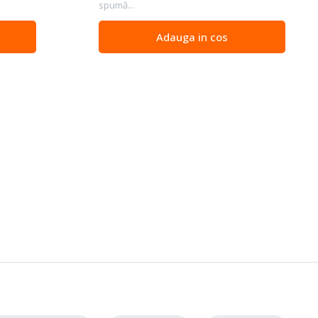
spumă...
Adauga in cos