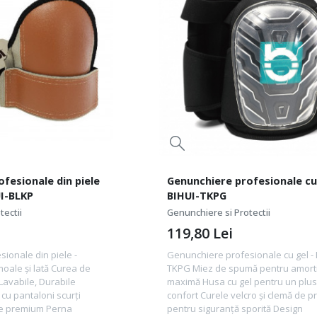
fesionale din piele
Genunchiere profesionale cu 
UI-BLKP
BIHUI-TKPG
tectii
Genunchiere si Protectii
119,80
Lei
ionale din piele -
Genunchiere profesionale cu gel - 
oale și lată Curea de
TKPG Miez de spumă pentru amort
Lavabile, Durabile
maximă Husa cu gel pentru un plus
 cu pantaloni scurți
confort Curele velcro și clemă de p
te premium Perna
pentru siguranță sporită Design