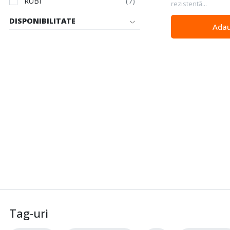
RUBI
rezistentă...
DISPONIBILITATE
Adau
Tag-uri