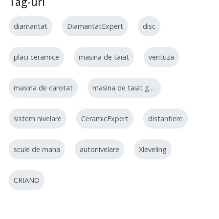
Tag-uri
diamantat
DiamantatExpert
disc
placi ceramice
masina de taiat
ventuza
masina de carotat
masina de taiat gresie
sistem nivelare
CeramicExpert
distantiere
scule de mana
autonivelare
Xleveling
CRIANO