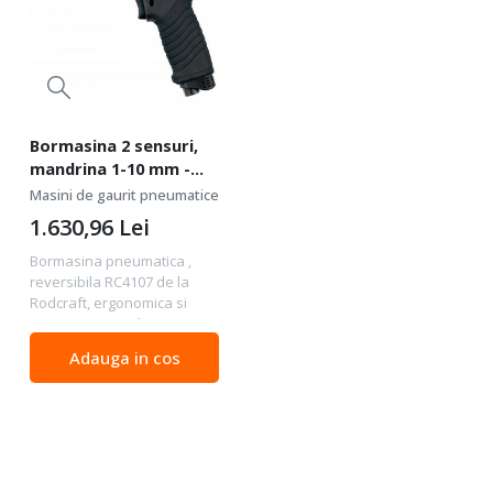
Bormasina 2 sensuri,
mandrina 1-10 mm -
Rodcraft-RC4107
Masini de gaurit pneumatice
1.630,96
Lei
Bormasina pneumatica ,
reversibila RC4107 de la
Rodcraft, ergonomica si
usoara, tip pistol cu maner
izolator din material
Adauga in cos
compozit, prevazut cu
insertii din cauciuc pe
suprafata de contact. Cu vi...