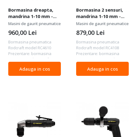
Bormasina dreapta,
Bormasina 2 sensuri,
mandrina 1-10 mm -
mandrina 1-10 mm -
Rodcraft-RC4610
Rodcraft-RC4108
Masini de gaurit pneumatice
Masini de gaurit pneumatice
960,00
Lei
879,00
Lei
Bormasina pneumatica
Bormasina pneumatica
Rodcraft model RC4610
Rodcraft model RC4108
Prezentare: bormasina
Prezentare: bormasina
pneumatica dreapta foarte
pneumatica tip pistol cu
puternica asigura un control
design ergonomic pentru un
Adauga in cos
Adauga in cos
mai bun datorita clapetei de
confort sporit operare
siguranta design ergonomic
simpla si intuitiva design
pentru un confort...
robust pentru utilizare...