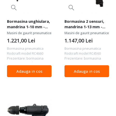
Bormasina unghiulara,
Bormasina 2 sensuri,
mandrina 1-10 mm -
mandrina 1-13 mm -
Rodcraft-RC4660
Rodcraft-RC4560
Masini de gaurit pneumatice
Masini de gaurit pneumatice
1.221,00
Lei
1.147,00
Lei
Bormasina pneumatica
Bormasina pneumatica
Rodcraft model RC4660
Rodcraft model RC4560
Prezentare: bormasina
Prezentare: bormasina
pneumatica cu design
pneumatica cu viteza
unghiular (mandrina
redusa si putere mare
Adauga in cos
Adauga in cos
dispusa la 90°) ideala
pentru operatiuni de
pentru operatiunile in locuri
gaurire de dimensiuni mari
greu accesibile asigura un
design ergonomic pentru un
control mai...
confort sporit...