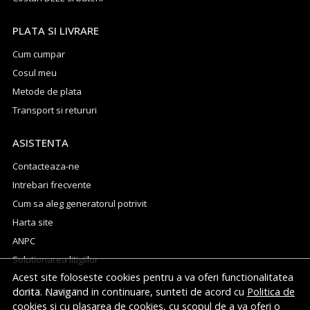
PLATA SI LIVRARE
Cum cumpar
Cosul meu
Metode de plata
Transport si retururi
ASISTENTA
Contacteaza-ne
Intrebari frecvente
Cum sa aleg generatorul potrivit
Harta site
ANPC
Solutionarea litigiilor
Acest site foloseste cookies pentru a va oferi functionalitatea
dorita. Navigand in continuare, sunteti de acord cu
Politica de
CONT CLIENT
cookies
si cu plasarea de cookies, cu scopul de a va oferi o