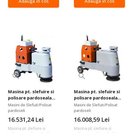
Adauga in cos
Adauga in cos
330 mm Capacitate rezervor
300 mm Capacitate rezervor
apa: 25 l Dimensiuni
apa: 25 l Dimensiuni
(ambalaj): 105x51x76 cm...
(ambalaj): 95x51x76 cm...
Masina pt. slefuire si
Masina pt. slefuire si
polisare pardoseala
polisare pardoseala
din marmura, 300mm,
din marmura, 300mm,
Masini de Slefuit/Polisat
Masini de Slefuit/Polisat
2.5 kW, LUPESSA 300 -
2.2 kW, GAZZELLA -
pardoseli
pardoseli
Mondial
Mondial
16.531,24
Lei
16.008,59
Lei
Masina pt. slefuire si
Masina pt. slefuire si