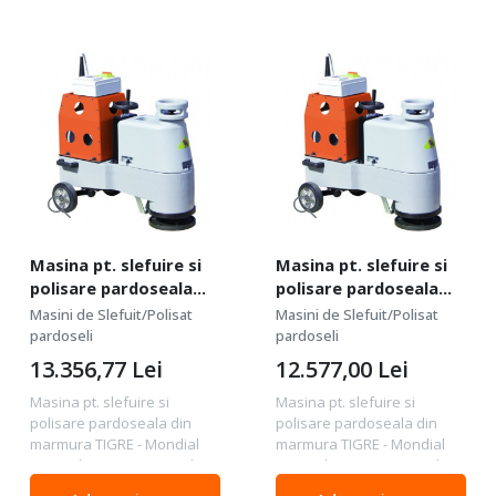
Masina pt. slefuire si
Masina pt. slefuire si
polisare pardoseala
polisare pardoseala
din marmura, 330mm,
din marmura, 300mm,
Masini de Slefuit/Polisat
Masini de Slefuit/Polisat
4.0 kW trifazat, TIGRE -
3.0 kW, TIGRE - Mondial
pardoseli
pardoseli
Mondial
13.356,77
Lei
12.577,00
Lei
Masina pt. slefuire si
Masina pt. slefuire si
polisare pardoseala din
polisare pardoseala din
marmura TIGRE - Mondial
marmura TIGRE - Mondial
Date tehnice: Motor: 4.0 kW,
Date tehnice: Motor: 3.0 kW,
400V Diametru disc/unelte:
400V Diametru disc/unelte: