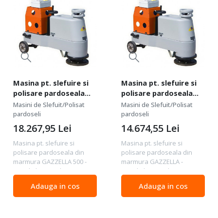
Masina pt. slefuire si
Masina pt. slefuire si
polisare pardoseala
polisare pardoseala
din marmura, 500mm,
din marmura, 330mm,
Masini de Slefuit/Polisat
Masini de Slefuit/Polisat
5.5 kW, GAZZELLA 500 -
4.0 kW, GAZZELLA -
pardoseli
pardoseli
Mondial
Mondial
18.267,95
Lei
14.674,55
Lei
Masina pt. slefuire si
Masina pt. slefuire si
polisare pardoseala din
polisare pardoseala din
marmura GAZZELLA 500 -
marmura GAZZELLA -
Mondial Date tehnice:
Mondial Date tehnice:
Motor: 5.5 kW, 400V
Motor: 4.0 kW, 400V
Adauga in cos
Adauga in cos
Diametru disc/unelte: 500
Diametru disc/unelte: 330
mm Capacitate rezervor
mm Capacitate rezervor
apa: 35 l Dimensiuni
apa: 35 l Dimensiuni
(ambalaj):...
(ambalaj): 121x60x83...