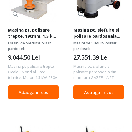
Masina pt. polisare
Masina pt. slefuire si
trepte, 190mm, 1.5 kW,
polisare pardoseala
Cicala - Mondial
din marmura, 330mm,
Masini de Slefuit/Polisat
Masini de Slefuit/Polisat
5.5 kW, GAZZELLA 2T -
pardoseli
pardoseli
Mondial
9.044,50
Lei
27.551,39
Lei
Masina pt. polisare trepte
Masina pt. slefuire si
Cicala - Mondial Date
polisare pardoseala din
tehnice: Motor: 1.5 kW, 230V
marmura GAZZELLA 2T -
Diametru disc/unelte: 190
Mondial Date tehnice:
mm Capacitate rezervor
Motor: 5.5 kW, 400V
Adauga in cos
Adauga in cos
apa: 5,9 l Dimensiuni
Diametru disc/unelte: 2 x
(ambalaj): 56x32x77 cm
330 mm Capacitate rezervor
Greutate: 40 kg Descriere:...
apa: 65 l Dimensiuni
(ambalaj):...