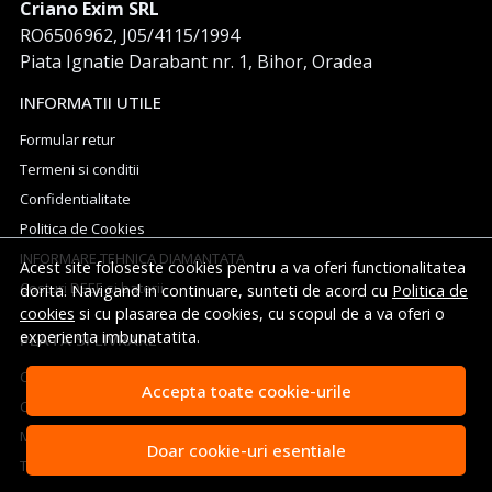
Criano Exim SRL
RO6506962, J05/4115/1994
Piata Ignatie Darabant nr. 1, Bihor, Oradea
INFORMATII UTILE
Formular retur
Termeni si conditii
Confidentialitate
Politica de Cookies
INFORMARE TEHNICA DIAMANTATA
Acest site foloseste cookies pentru a va oferi functionalitatea
Costuri DEEE si baterii
dorita. Navigand in continuare, sunteti de acord cu
Politica de
cookies
si cu plasarea de cookies, cu scopul de a va oferi o
experienta imbunatatita.
PLATA SI LIVRARE
Cum cumpar
Accepta toate cookie-urile
Cosul meu
Metode de plata
Doar cookie-uri esentiale
Transport si retururi