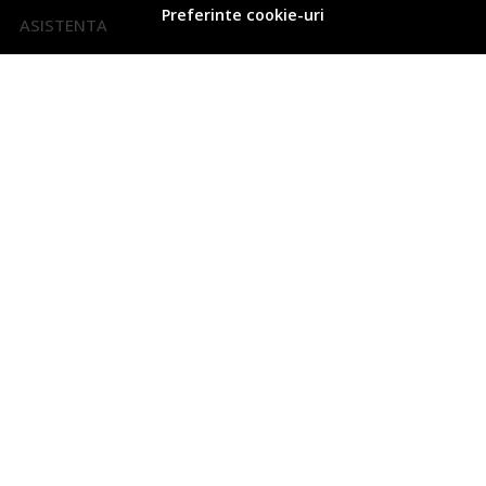
Preferinte cookie-uri
ASISTENTA
Contacteaza-ne
Intrebari frecvente
Cum sa aleg generatorul potrivit
Harta site
ANPC
Solutionarea litigiilor
CONT CLIENT
Contul meu
Inregistrare
Recuperare parola
Istoric comenzi