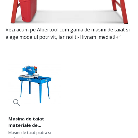
Vezi acum pe Albertool.com gama de masini de taiat si
alege modelul potrivit, iar noi ti-l livram imediat! ✅
Masina de taiat
materiale de
constructii, lung. max.
Masini de taiat piatra si
54cm, 2.2kW/230V -