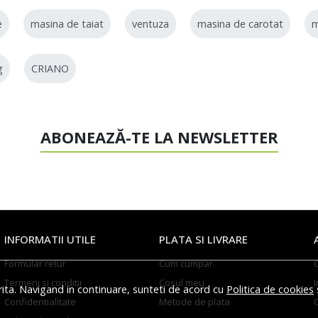
e
masina de taiat
ventuza
masina de carotat
g
CRIANO
ABONEAZĂ-TE LA NEWSLETTER
INFORMATII UTILE
PLATA SI LIVRARE
Formular retur
Cum cumpar
Termeni si conditii
Cosul meu
I
rita. Navigand in continuare, sunteti de acord cu
Politica de cookies
Confidentialitate
Metode de plata