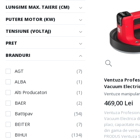
LUNGIME MAX. TAIERE (CM)
PUTERE MOTOR (KW)
TENSIUNE (VOLTAJ)
PRET
BRANDURI
AGT
Ventuza Profes
ALBA
Vacuum Electric
Alti Producatori
pentru placi, c
Ventuze manipulare
220kg - SHIJING
469,00
Lei
BAER
Ventuza Profesion
Battipav
Vacuum Electrica di
BEITER
placi, capacitate m
din gama de ventu
BIHUI
PRODUS Ventuza Sh