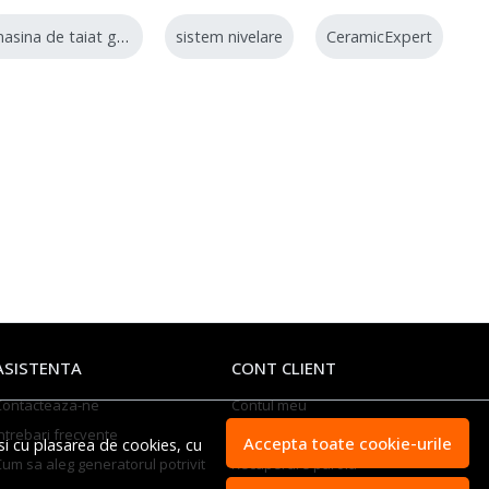
masina de taiat gresie
sistem nivelare
CeramicExpert
ASISTENTA
CONT CLIENT
Contacteaza-ne
Contul meu
ntrebari frecvente
Inregistrare
Accepta toate cookie-urile
si cu plasarea de cookies, cu
Cum sa aleg generatorul potrivit
Recuperare parola