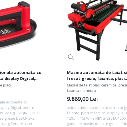
ionala automata cu
Masina automata de taiat s
a display Digital,
frezat gresie, faianta, placi
apacitate max.
ceramice, display LCD - 120c
 placi
Masini de taiat placi ceramice, gresi
-6108
4.5kW - SHIJING-9201A-1200
faianta, marmura
9.869,00
Lei
ala automata cu
splay Digital, pentru
asina automata de taiat si frezat g
ax. 220kg - SHIJING-6108
faianta, placi ceramice, display LCD
ze gresie DESCRIERE
120cm, 4.5kW - SHIJING-9201A-1200 
ijing Seria Master
gama de masini de taiat gresie, fai