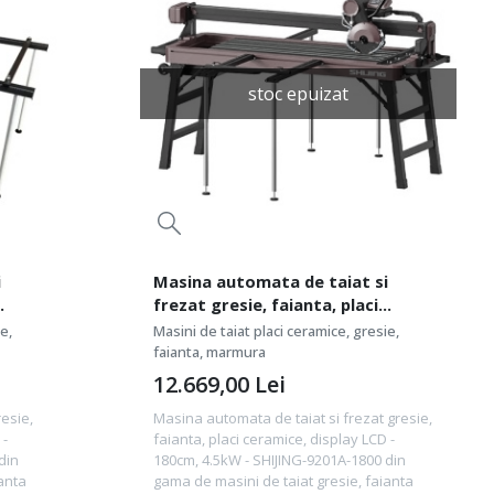
stoc epuizat
i
Masina automata de taiat si
frezat gresie, faianta, placi
m,
ceramice, display LCD - 180cm,
e,
Masini de taiat placi ceramice, gresie,
4.5kW - SHIJING-9201A-1800
faianta, marmura
12.669,00
Lei
resie,
Masina automata de taiat si frezat gresie,
 -
faianta, placi ceramice, display LCD -
din
180cm, 4.5kW - SHIJING-9201A-1800 din
anta
gama de masini de taiat gresie, faianta