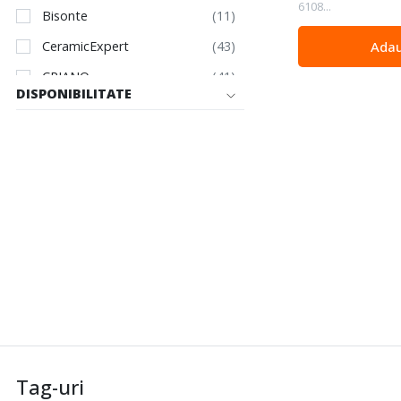
6108...
Bisonte
Adau
CeramicExpert
CRIANO
DISPONIBILITATE
DEDRA
DiSTAR
Ferrari & Cigarini
GEO-FENNEL
Grabo
Hyundai Power
IMER
Lukas-Erzett
Masalta
MOBIUS - BRASOV
Tag-uri