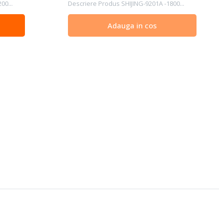
00...
Descriere Produs SHIJING-9201A -1800...
Adauga in cos