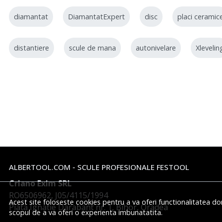
MONDELIN
diamantat
DiamantatExpert
disc
placi ceramic
Mondial
Montolit
distantiere
scule de mana
autonivelare
Xlevelin
Norton Clipper
OLFA
PTG
Raimondi
REMS
RUBI
SHIJING
ALBERTOOL.COM - SCULE PROFESIONALE FESTOOL
Sigma
Criano Exim SRL
STABILA
RO6506962, J05/4115/1994
Acest site foloseste cookies pentru a va oferi functionalitatea do
Piata Ignatie Darabant nr. 1, Bihor, Oradea
Technoflex
scopul de a va oferi o experienta imbunatatita.