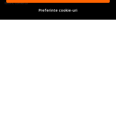
Istoric comenzi
Preferinte cookie-uri
© Albertool.com - Scule profesionale Festool 2026
Magazin online creat cu MerchantPro