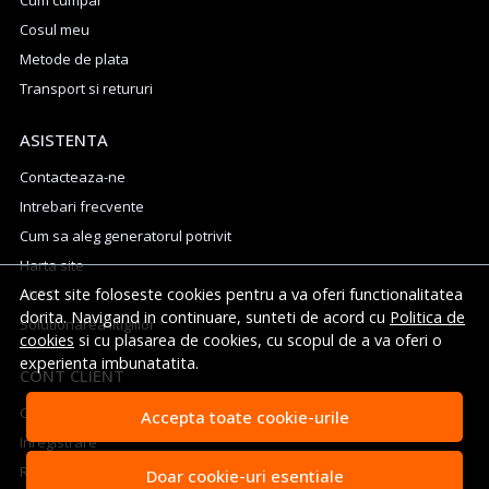
Cosul meu
Metode de plata
Transport si retururi
ASISTENTA
Contacteaza-ne
Intrebari frecvente
Cum sa aleg generatorul potrivit
Harta site
Acest site foloseste cookies pentru a va oferi functionalitatea
ANPC
dorita. Navigand in continuare, sunteti de acord cu
Politica de
Solutionarea litigiilor
cookies
si cu plasarea de cookies, cu scopul de a va oferi o
experienta imbunatatita.
CONT CLIENT
Contul meu
Accepta toate cookie-urile
Inregistrare
Recuperare parola
Doar cookie-uri esentiale