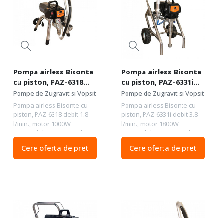
Pompa airless Bisonte
Pompa airless Bisonte
cu piston, PAZ-6318
cu piston, PAZ-6331i
debit 1.8 l/min., motor
debit 3.8 l/min., motor
Pompe de Zugravit si Vopsit
Pompe de Zugravit si Vopsit
1000W
1800W
Pompa airless Bisonte cu
Pompa airless Bisonte cu
piston, PAZ-6318 debit 1.8
piston, PAZ-6331i debit 3.8
l/min., motor 1000W
l/min., motor 1800W
Sistemul de vopsire airless
Sistemul de vopsire airless
confera utilizatorului un
confera utilizatorului un
Cere oferta de pret
Cere oferta de pret
randament foarte mare si o
randament foarte mare si o
precizie deosebita in
precizie deosebita in
acoperirea suprafetei,...
acoperirea suprafetei,...