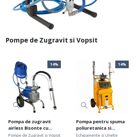
Pompe de Zugravit si Vopsit
14%
14%
Pompa de zugravit
Pompa pentru spuma
airless Bisonte cu
poliuretanica si
membrana PAZ-6860e
poliuree Bisonte FA 60
Pompe de Zugravit si Vopsit
Echipamente si Unelte