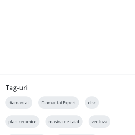
Tag-uri
diamantat
DiamantatExpert
disc
placi ceramice
masina de taiat
ventuza