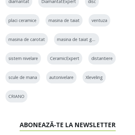
diamantat
DiamantatExpert
disc
placi ceramice
masina de taiat
ventuza
masina de carotat
masina de taiat gresie
sistem nivelare
CeramicExpert
distantiere
scule de mana
autonivelare
Xleveling
CRIANO
ABONEAZĂ-TE LA NEWSLETTER