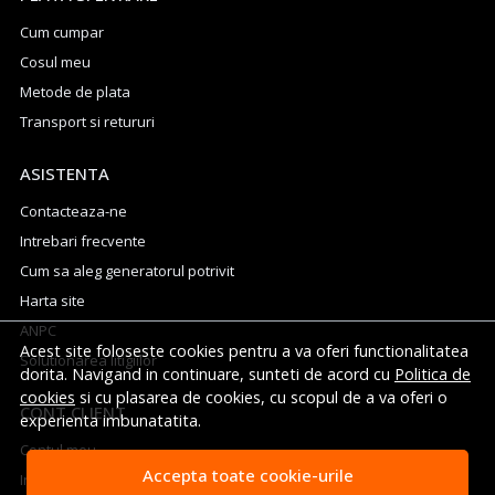
Cum cumpar
Cosul meu
Metode de plata
Transport si retururi
ASISTENTA
Contacteaza-ne
Intrebari frecvente
Cum sa aleg generatorul potrivit
Harta site
ANPC
Acest site foloseste cookies pentru a va oferi functionalitatea
Solutionarea litigiilor
dorita. Navigand in continuare, sunteti de acord cu
Politica de
cookies
si cu plasarea de cookies, cu scopul de a va oferi o
CONT CLIENT
experienta imbunatatita.
Contul meu
Accepta toate cookie-urile
Inregistrare