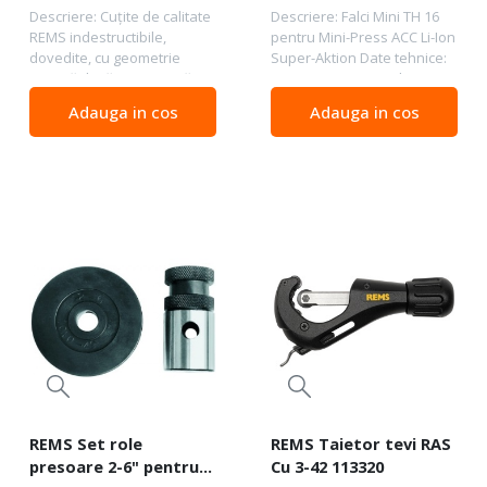
Descriere: Cuțite de calitate
Descriere: Falci Mini TH 16
REMS indestructibile,
pentru Mini-Press ACC Li-Ion
dovedite, cu geometrie
Super-Aktion Date tehnice:
precisă de tăiere asigură o
Diametru TH 16 Set livrare:
performanță excelentă la
Cutie carton
Adauga in cos
Adauga in cos
început de tăiere, filetare
ușoară și filete curate; Cuțite
dintr-un...
REMS Set role
REMS Taietor tevi RAS
presoare 2-6" pentru
Cu 3-42 113320