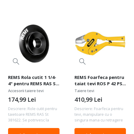
REMS Rola cutit 1 1/4-
REMS Foarfeca pentru
4" pentru REMS RAS St
taiat tevi ROS P 42 PS
381622 R
291000 RPS
Accesorii taiere tevi
Taiere tevi
174,99
Lei
410,99
Lei
Descriere: Role cutit pentru
Descriere: Foarfeca pentru
taietoare REMS RAS St
tevi, manipulare cu o
381622. Se potrivesc la
singura mana cu retragere
taietorul REMS RA ST 1
rapida pentru tevi Ø 42 1⅝"
1/4'-4' Se utilizeaza la tevi
Unealta de calitate si la