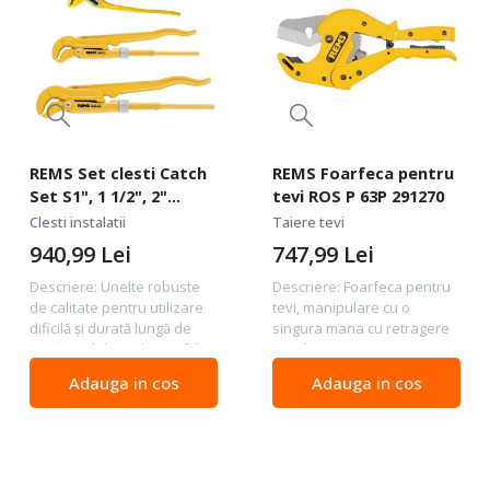
REMS Set clesti Catch
REMS Foarfeca pentru
Set S1", 1 1/2", 2"
tevi ROS P 63P 291270
116X02
Clesti instalatii
Taiere tevi
940,99
Lei
747,99
Lei
Descriere: Unelte robuste
Descriere: Foarfeca pentru
de calitate pentru utilizare
tevi, manipulare cu o
dificilă și durată lungă de
singura mana cu retragere
viață Model suedez cu fălci
rapida pentru tevi Ø 63mm
în formă de S pentru
2" Unealta de calitate si la
Adauga in cos
Adauga in cos
prindere sigură în 3 puncte,
indemana pentru debitarea
folosit pentru uz
rapida si curata a tevilor din
profesional...
plastic si...