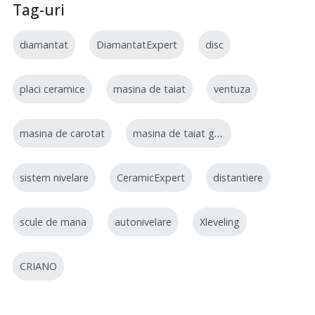
Tag-uri
diamantat
DiamantatExpert
disc
placi ceramice
masina de taiat
ventuza
masina de carotat
masina de taiat gresie
sistem nivelare
CeramicExpert
distantiere
scule de mana
autonivelare
Xleveling
CRIANO