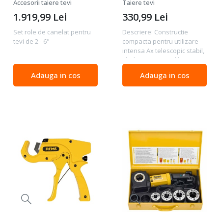
seria REMS Amigo,
Accesorii taiere tevi
Taiere tevi
Tornado, Magnum
1.919,99
Lei
330,99
Lei
347035
Set role de canelat pentru
Descriere: Constructie
tevi de 2 - 6"
compacta pentru utilizare
intensa Ax telescopic stabil,
ghidaj pentru axul lung si 4
role de contrapresiune
Adauga in cos
Adauga in cos
special calite. Acest lucru
asigura o ghidare precisa a
tevii, o...