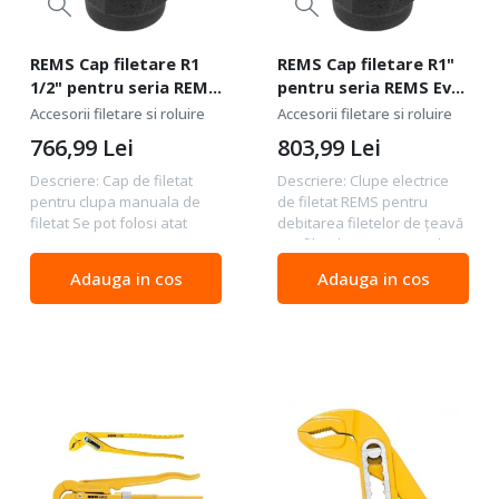
REMS Cap filetare R1
REMS Cap filetare R1"
1/2" pentru seria REMS
pentru seria REMS Eva
Eva si Amigo 521070
si Amigo 521050
Accesorii filetare si roluire
Accesorii filetare si roluire
766,99
Lei
803,99
Lei
Descriere: Cap de filetat
Descriere: Clupe electrice
pentru clupa manuala de
de filetat REMS pentru
filetat Se pot folosi atat
debitarea filetelor de țeavă
pentru seria REMS Eva cat si
și a filetelor pentru șuruburi
pentru Amigo Date tehnice:
pentru filete pe dreapta și
Adauga in cos
Adauga in cos
Diametru filet filete ţevi ⅛"–
pe stânga (REMS Amigo E).
2", 16 – 50 mm filete bolţuri 6
Clupe electrice de filetat
–...
REMS...