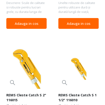
Descriere: Scule de calitate
Unelte robuste de calitate
si robuste pentru lucrari
pentru utilizare dură și
grele, cu durata lunga de
durată lungă de viață,
viata REMS Catch S – pentru
pentru uz profesional. Din
uz profesional, cleste
oțel forjat. Conform ISO
Adauga in cos
Adauga in cos
suedez tip C Model suedez
8976 Țevi Ø ≤ 11/2" Îmbinări
cu fălci în formă de S pentru
pătrate, hexagonale,
prindere...
material plat.
REMS Cleste Catch S 2"
REMS Cleste Catch S 1
116015
1/2" 116010