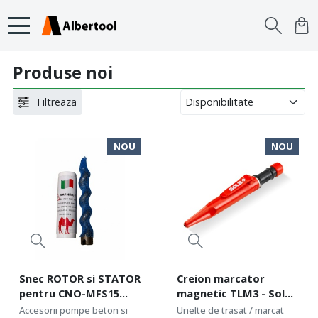
Produse noi
Filtreaza
NOU
NOU
Snec ROTOR si STATOR
Creion marcator
pentru CNO-MFS15
magnetic TLM3 - Sola-
36x240 60x200 - CNO-
66041145
Accesorii pompe beton si
Unelte de trasat / marcat