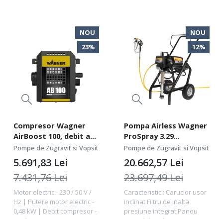
siguranță...
cavitate...
NOU
NOU
23%
12%
Compresor Wagner
Pompa Airless Wagner
AirBoost 100, debit aer
ProSpray 3.29
100 l/min motor 230V –
Spraypack CART 230V
Pompe de Zugravit si Vopsit
Pompe de Zugravit si Vopsit
480W
debit 3,0 l/min
5.691,83
Lei
20.662,57
Lei
7.431,76
Lei
23.697,49
Lei
Motor electric - 230 / 50 V /
Caracteristici: Carucior usor
Hz | Putere motor electric -
inclinat Filtru de inalta
0,48 kW | Debit compresor -
presiune integrat Panou
100 l/min
control digital Digi-Trac ce