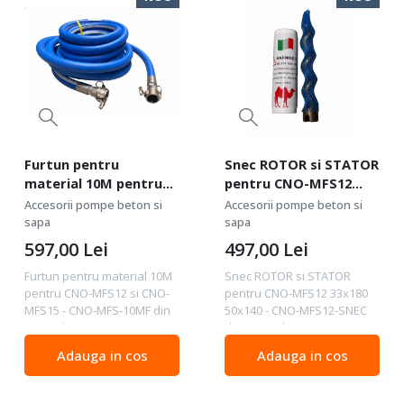
Furtun pentru
Snec ROTOR si STATOR
material 10M pentru
pentru CNO-MFS12
CNO-MFS12 si CNO-
33x180 50x140 - CNO-
Accesorii pompe beton si
Accesorii pompe beton si
MFS15 - CNO-MFS-
MFS12-SNEC
sapa
sapa
10MF
597,00
Lei
497,00
Lei
Furtun pentru material 10M
Snec ROTOR si STATOR
pentru CNO-MFS12 si CNO-
pentru CNO-MFS12 33x180
MFS15 - CNO-MFS-10MF din
50x140 - CNO-MFS12-SNEC
gama de accesorii vopsire
din gama de accesorii
airless Un furtun
vopsire airless Piesa de
Adauga in cos
Adauga in cos
specializat, de înaltă
uzură principală (sau
durabilitate, conceput
unitatea de pompare
pentru a transporta în
centrală ) a unei pompe cu