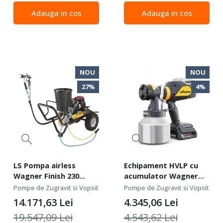
prezinta datele masinii
Adauga in cos
Adauga in cos
pentru monitorizarea
directa pe unitate Motor
fara perii....
NOU
NOU
27%
4%
LS Pompa airless
Echipament HVLP cu
Wagner Finish 230
acumulator Wagner
AirCoat Compact CART
Finish Control 4000 18V
Pompe de Zugravit si Vopsit
Pompe de Zugravit si Vopsit
230V debit 2 l/min
14.171,63
Lei
4.345,06
Lei
19.547,09
Lei
4.543,62
Lei