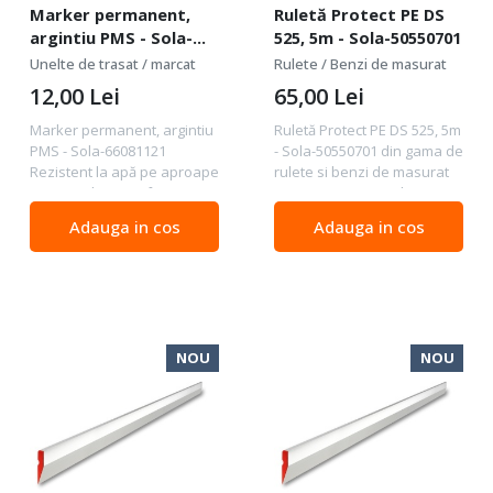
Marker permanent,
Ruletă Protect PE DS
argintiu PMS - Sola-
525, 5m - Sola-50550701
66081121
Unelte de trasat / marcat
Rulete / Benzi de masurat
12,00
Lei
65,00
Lei
Marker permanent, argintiu
Ruletă Protect PE DS 525, 5m
PMS - Sola-66081121
- Sola-50550701 din gama de
Rezistent la apă pe aproape
rulete si benzi de masurat
orice tip de suprafata
Caracteristici PE Ruleta
Rezistent la lumină și uscare
PROTECT DS combină
Adauga in cos
Adauga in cos
rapidă Markerul nu se
tehnologia inovatoare cu
rotește în timp ce
ușurința maximă în utilizare.
funcționează datorită
Scala sa de...
clipului...
NOU
NOU