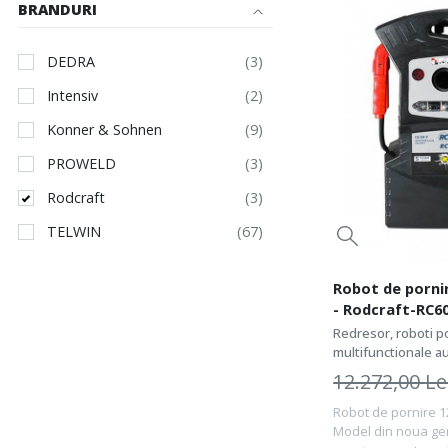
BRANDURI
DEDRA
Intensiv
Konner & Sohnen
PROWELD
Rodcraft
TELWIN
Robot de pornir
- Rodcraft-RC6
Redresor, roboti po
multifunctionale a
12.272,00
Le
Robot de pornire 1
Model din noua gen