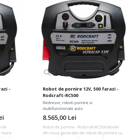
azi -
Robot de pornire 12V, 500 farazi -
Rodcraft-RC500
Redresor, roboti pornire si
multifunctionale auto
ei
8.565,00
Lei
i de
Robot de pornire - Rodcraft-RC500 Model
e mare.
din noua generatie de roboti de pornire cu