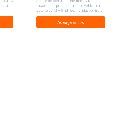
ehicul cu
putere de pornire foarte mare. Cu
entru
capacitor ce poate porni orice vehicul cu
baterie de 12 V fiind recomandat pentru...
Adauga in cos