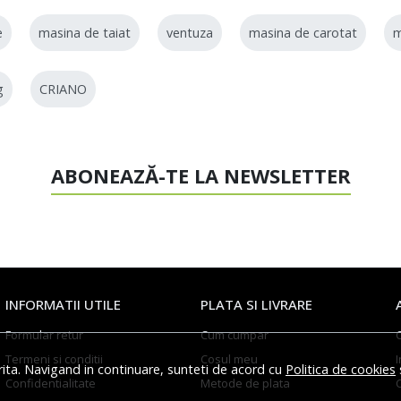
e
masina de taiat
ventuza
masina de carotat
g
CRIANO
ABONEAZĂ-TE LA NEWSLETTER
INFORMATII UTILE
PLATA SI LIVRARE
Formular retur
Cum cumpar
Termeni si conditii
Cosul meu
I
rita. Navigand in continuare, sunteti de acord cu
Politica de cookies
Confidentialitate
Metode de plata