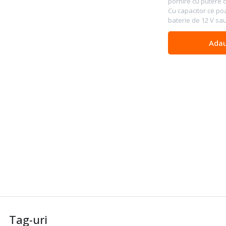
pornire cu putere 
Cu capacitor ce poa
baterie de 12 V sau 
Adau
Tag-uri