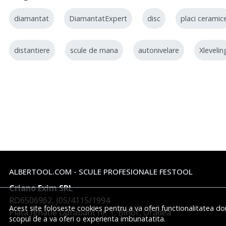
diamantat
DiamantatExpert
disc
placi ceramic
distantiere
scule de mana
autonivelare
Xlevelin
ALBERTOOL.COM - SCULE PROFESIONALE FESTOOL
Criano Exim SRL
RO6506962, J05/4115/1994
Acest site foloseste cookies pentru a va oferi functionalitatea do
Piata Ignatie Darabant nr. 1, Bihor, Oradea
scopul de a va oferi o experienta imbunatatita.