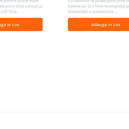
de pornire foarte mare.
Cu capacitor ce poate porni orice v
te porni orice vehicul cu
baterie de 12 V fiind recomandat p
24V fiind...
motociclete si autoturisme....
ga in cos
Adauga in cos