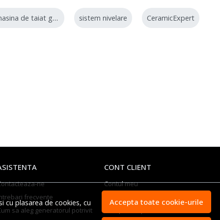
masina de taiat gresie
sistem nivelare
CeramicExpert
ASISTENTA
CONT CLIENT
Contacteaza-ne
Contul meu
ntrebari frecvente
Inregistrare
Accepta toate cookie-urile
si cu plasarea de cookies, cu
Cum sa aleg generatorul potrivit
Recuperare parola