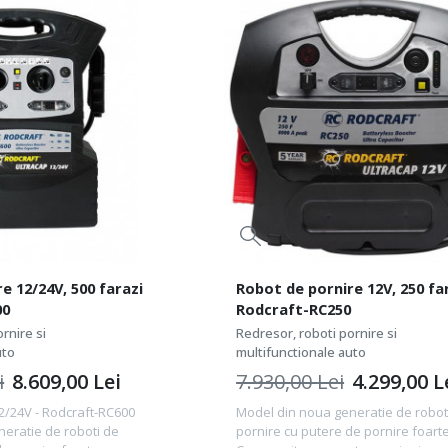
e 12/24V, 500 farazi
Robot de pornire 12V, 250 far
00
Rodcraft-RC250
rnire si
Redresor, roboti pornire si
uto
multifunctionale auto
i
8.609,00
Lei
7.930,00
Lei
4.299,00
L
2/24V - Rodcraft-RC600
Model din noua generatie de robot
eratie de roboti de
pornire cu putere de pornire foart