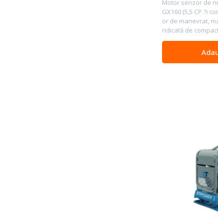
Motor senzor de ni
GX160 (5,5 CP ?i con
or de manevrat, ma
ridicată de compact
Adau