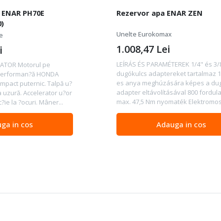
 ENAR PH70E
Rezervor apa ENAR ZEN
)
Unelte Eurokomax
e
1.008,47
Lei
i
LEÍRÁS ÉS PARAMÉTEREK 1/4" és 3/
ATOR Motorul pe
dugókulcs adaptereket tartalmaz 
 performan?ă HONDA
es anya meghúzására képes a du
mpact puternic. Talpă u?
adapter eltávolításával 800 fordula
la uzură. Accelerator u?or
max. 47,5 Nm nyomaték Elektromos 
c?ie la ?ocuri. Mâner...
ga in cos
Adauga in cos