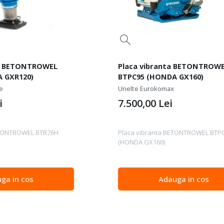
r BETONTROWEL
Placa vibranta BETONTROW
 GXR120)
BTPC95 (HONDA GX160)
e
Unelte Eurokomax
i
7.500,00
Lei
ETONTROWEL BTR76H
Placa vibranta BETONTROWEL BTP
(HONDA GX160)
ga in cos
Adauga in cos