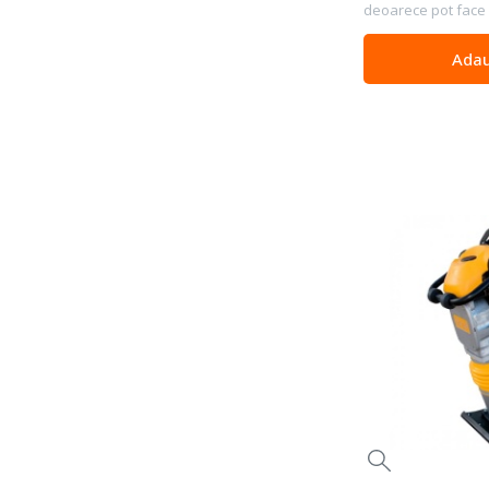
deoarece pot face 
Adau