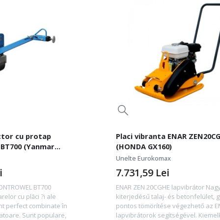
ctor cu protap
Placi vibranta ENAR ZEN20C
BT700 (Yanmar
(HONDA GX160)
Unelte Eurokomax
i
7.731,59
Lei
TONTROWEL BT700
ENAR ZEN 20CGHE lapvibrátor Nag
elor cu plăci ?i ale
kiterjedésű talaj- és betonfelület, 
nt perfect combinate în
pontos tömörítése végezhető az 
ratoare. Sunt populare,
lapvibrátorok segítségével. Kieme