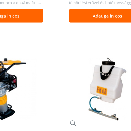
munca a două ma?ini....
tömörítési erővel és hatékonyságga
ga in cos
Adauga in cos