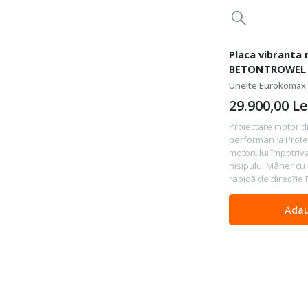
Placa vibranta 
BETONTROWEL 
Unelte Eurokomax
29.900,00
Le
Proiectare motor di
performan?ă Protec
motorului împotriva 
nisipului Mâner cu
rapidă de direc?ie P
Adau