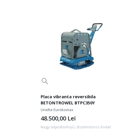
Placa vibranta reversibila
BETONTROWEL BTPC350Y
Unelte Eurokomax
48.500,00
Lei
Nagy teljesítményű, dízelmotoros kivitel