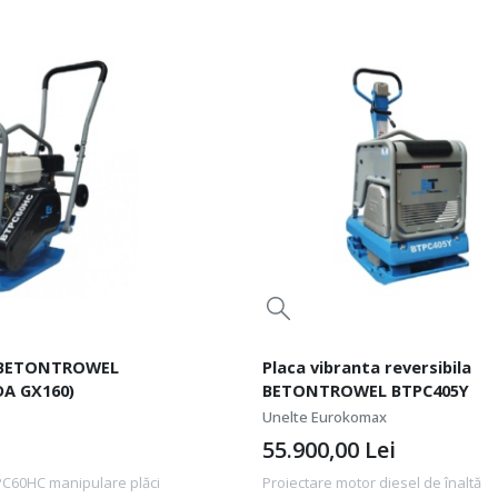
a BETONTROWEL
Placa vibranta reversibila
A GX160)
BETONTROWEL BTPC405Y
Unelte Eurokomax
55.900,00
Lei
60HC manipulare plăci
Proiectare motor diesel de înaltă