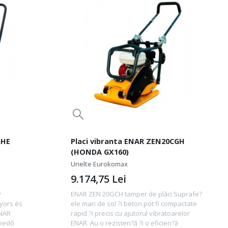
GHE
Placi vibranta ENAR ZEN20CGH
(HONDA GX160)
Unelte Eurokomax
9.174,75
Lei
y
ENAR ZEN 20GCH tamper de plăci Suprafe?
gyors és
ele mari de sol ?i beton pot fi compactate
ENAR
rapid ?i precis cu ajutorul vibratoarelor
lkedő
ENAR. Au o rezisten?ă ?i o eficien?ă