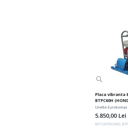
Placa vibrant
BTPC60H (HOND
Unelte Eurokomax
5.850,00
Lei
BETONTROWEL BTPC