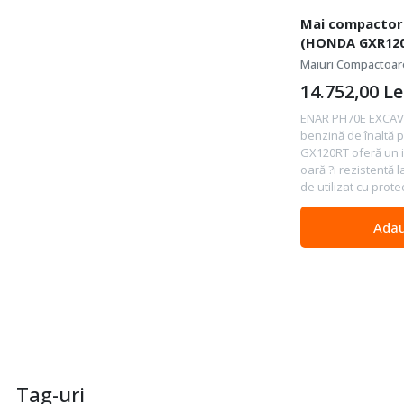
Mai compactor
(HONDA GXR120
Maiuri Compactoar
14.752,00
Le
ENAR PH70E EXCAV
benzină de înaltă
GX120RT oferă un i
oară ?i rezistentă 
de utilizat cu prote
Adau
Tag-uri