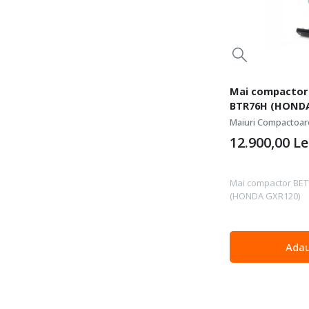
Mai compacto
BTR76H (HONDA
Maiuri Compactoar
12.900,00
Le
Mai compactor B
(HONDA GXR120)
Adau