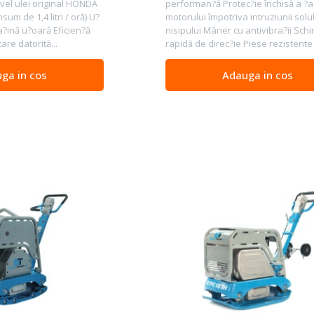
vel ulei original HONDA
performan?ă Protec?ie închisă a ?a
sum de 1,4 litri / oră) U?
motorului împotriva intruziunii solul
?ină u?oară Eficien?ă
nisipului Mâner cu antivibra?ii Sch
are datorită...
rapidă de direc?ie Piese rezistente 
ga in cos
Adauga in cos