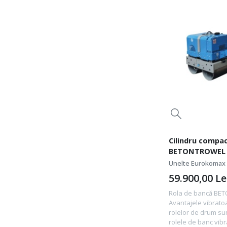
Cilindru compa
BETONTROWEL 
L100AE)
Unelte Eurokomax
59.900,00
Le
Rola de bancă BE
Avantajele vibratoar
rolelor de drum su
rolele de banc vib