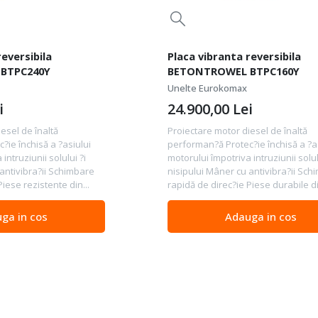
reversibila
Placa vibranta reversibila
BTPC240Y
BETONTROWEL BTPC160Y
Unelte Eurokomax
i
24.900,00
Lei
esel de înaltă
Proiectare motor diesel de înaltă
?ie închisă a ?asiului
performan?ă Protec?ie închisă a ?a
intruziunii solului ?i
motorului împotriva intruziunii solul
 antivibra?ii Schimbare
nisipului Mâner cu antivibra?ii Sch
iese rezistente din...
rapidă de direc?ie Piese durabile di
ga in cos
Adauga in cos