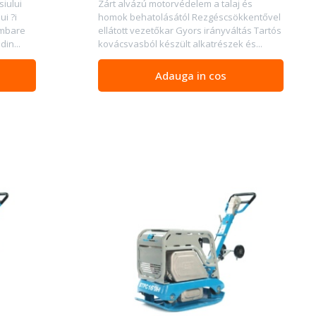
siului
Zárt alvázú motorvédelem a talaj és
ui ?i
homok behatolásától Rezgéscsökkentővel
imbare
ellátott vezetőkar Gyors irányváltás Tartós
din...
kovácsvasból készült alkatrészek és...
Adauga in cos