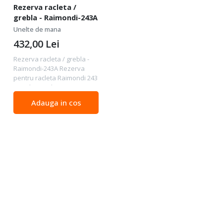
Rezerva racleta /
grebla - Raimondi-243A
Unelte de mana
432,00
Lei
Rezerva racleta / grebla -
Raimondi-243A Rezerva
pentru racleta Raimondi 243
(suruburi incluse)
Adauga in cos