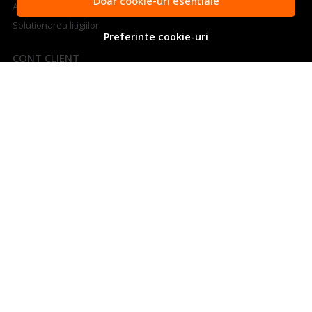
Doar cookie-uri esentiale
ANPC
Solutionarea litigiilor
Preferinte cookie-uri
CONT CLIENT
Contul meu
Inregistrare
Recuperare parola
Istoric comenzi