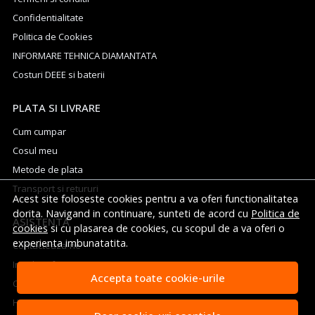
Confidentialitate
Politica de Cookies
INFORMARE TEHNICA DIAMANTATA
Costuri DEEE si baterii
PLATA SI LIVRARE
Cum cumpar
Cosul meu
Metode de plata
Transport si retururi
Acest site foloseste cookies pentru a va oferi functionalitatea
dorita. Navigand in continuare, sunteti de acord cu
Politica de
ASISTENTA
cookies
si cu plasarea de cookies, cu scopul de a va oferi o
experienta imbunatatita.
Contacteaza-ne
Intrebari frecvente
Accepta toate cookie-urile
Cum sa aleg generatorul potrivit
Harta site