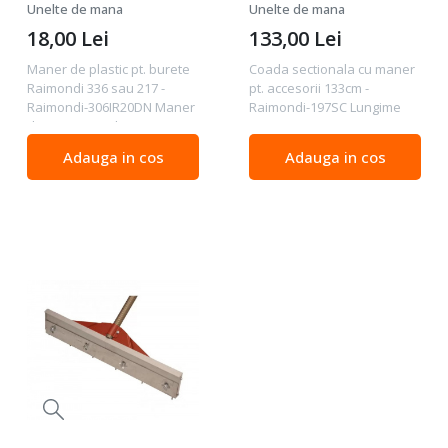
sau 217 - Raimondi-
133cm - Raimondi-
Unelte de mana
Unelte de mana
306IR20DN
197SC
18,00
Lei
133,00
Lei
Maner de plastic pt. burete
Coada sectionala cu maner
Raimondi 336 sau 217 -
pt. accesorii 133cm -
Raimondi-306IR20DN Maner
Raimondi-197SC Lungime
de rezerva pt. buretii
133cm
336/217. Schimbare rapida
Adauga in cos
Adauga in cos
si usoara cu sistemul "Easy-
Lock" Dimensiuni 24x10cm
Greutate 140g