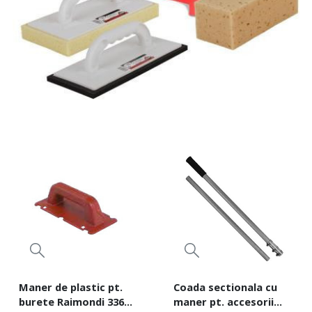
Maner de plastic pt.
Coada sectionala cu
burete Raimondi 336
maner pt. accesorii