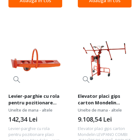
Adauga in cos
Adauga in cos
închis impermeabil.
piciorul
Levier-parghie cu rola
Elevator placi gips
pentru pozitionare
carton Mondelin
placi gips carton
LEVPANO COMBI 450
Unelte de mana - altele
Unelte de mana - altele
Mondelin
142,34
Lei
9.108,54
Lei
Levier-parghie cu rola
Elevator placi gips carton
pentru pozitionare placi
Mondelin LEVPANO COMBI