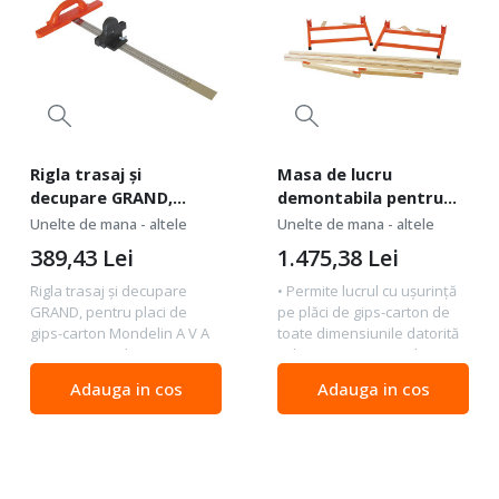
Rigla trasaj şi
Masa de lucru
decupare GRAND,
demontabila pentru
pentru placi de gips-
montator gips-carton
Unelte de mana - altele
Unelte de mana - altele
carton Mondelin
Mondelin
389,43
Lei
1.475,38
Lei
Rigla trasaj şi decupare
• Permite lucrul cu uşurinţă
GRAND, pentru placi de
pe plăci de gips-carton de
gips-carton Mondelin A V A
toate dimensiunile datorită
N T A J E • Gradaţie pentru
celor 2 şine intermediare,
măsurare. • Marcaj gravare
reglabile şi retractabile.
Adauga in cos
Adauga in cos
cu laser. • Poate fi folosit ca
CARACTERISTICI • Înălţime:
echer. • Lamă retractabilă
80 cm. • Rezistenţă: 1500
pentru...
kg...