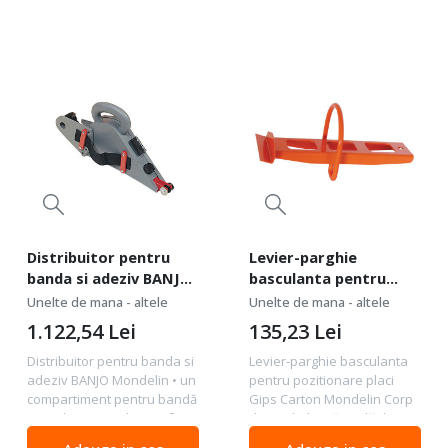
Distribuitor pentru
Levier-parghie
banda si adeziv BANJO
basculanta pentru
Mondelin
pozitionare placi Gips
Unelte de mana - altele
Unelte de mana - altele
Carton Mondelin
1.122,54
Lei
135,23
Lei
Distribuitor pentru banda si
Levier-parghie basculanta
adeziv BANJO Mondelin • un
pentru pozitionare placi
compartiment pentru bandă
Gips Carton Mondelin Corp
și unul pentru adeziv. • flux
din oţel. Flanşă rigidă din
de acoperire reglabil. •
oţel, vopsită. Manevrare cu