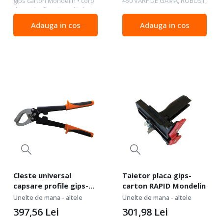
gips carton Mondelin • corp
450 VÂRF DE GAMĂ, ROBUST,
din oţel. • flanşă rigidă din
POLIVALENT, PRACTIC
oţel, vopsit. • acționare cu
Înălţime de poziţionare
Adauga in cos
Adauga in cos
piciorul. • prevăzut cu o rolă
orizontală (m) 4.50 Înălţime
care faciliteaza
de poziţionare verticală (m)
poziţionarea...
5.90 Înălţimea de...
Cleste universal
Taietor placa gips-
capsare profile gips-
carton RAPID Mondelin
carton Mondelin
Unelte de mana - altele
Unelte de mana - altele
397,56
Lei
301,98
Lei