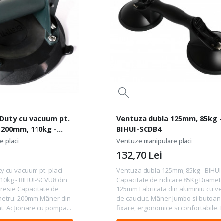
Duty cu vacuum pt.
Ventuza dubla 125mm, 85kg 
e 200mm, 110kg -
BIHUI-SCDB4
 placi
Ventuze manipulare placi
132,70
Lei
 cu vacuum pt. placi
Ventuza dubla 125mm, 85kg - BIHU
10kg - BIHUI-SCVU8 din
Capacitate de ridicare 85Kg Diamet
resie Capacitate de
125mm Fabricata din aluminiu cu v
ametru: 200mm Mâner din
de cauciuc. Mâner Jumbo si butoa
t. Acționare cu pompa...
fixare, ergonomice si confortabile. I