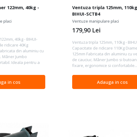
er 122mm, 40kg -
Ventuza tripla 125mm, 110kg
BIHUI-SCTB4
 placi
Ventuze manipulare placi
179,90
Lei
122mm, 40kg - BIHUI-
Ventuza tripla 125mm, 110kg - BIH
e ridicare 40Kg
Capacitate de ridicare 110Kg Diame
bricata din aluminiu cu
125mm Fabricata din aluminiu cu v
c. Mâner Jumbo
de cauciuc. Mâner Jumbo si butoa
tabil. Ideala pentru a
fixare, ergonomice si confortabile...
ga in cos
Adauga in cos