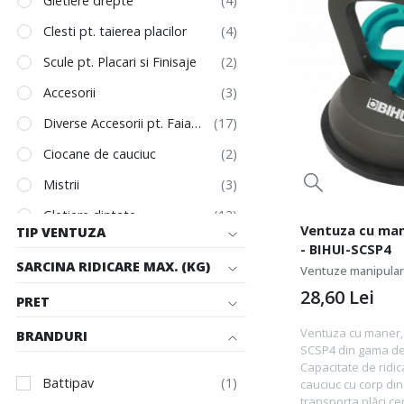
Gletiere drepte
Clesti pt. taierea placilor
Scule pt. Placari si Finisaje
Accesorii
Diverse Accesorii pt. Faiantari
Ciocane de cauciuc
Mistrii
Gletiere dintate
Ventuza cu man
TIP VENTUZA
Ventuze manipulare placi
- BIHUI-SCSP4
SARCINA RIDICARE MAX. (KG)
Ventuze manipulare
Unelte de mana
28,60
Lei
PRET
Racleta de scos rosturi
Ventuza cu maner, 
BRANDURI
Truse si Cutii de Scule
SCSP4 din gama de
Capacitate de ridi
Battipav
cauciuc cu corp din
transporta plăci ce