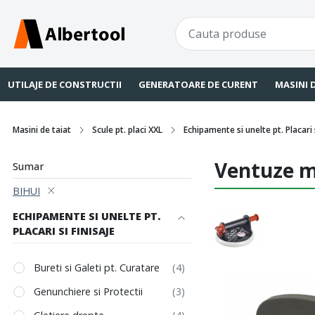
UTILAJE DE CONSTRUCTII
GENERATOARE DE CURENT
MASINI 
Masini de taiat
Scule pt. placi XXL
Echipamente si unelte pt. Placari s
Ventuze m
Sumar
BIHUI
ECHIPAMENTE SI UNELTE PT.
PLACARI SI FINISAJE
Bureti si Galeti pt. Curatare
Genunchiere si Protectii