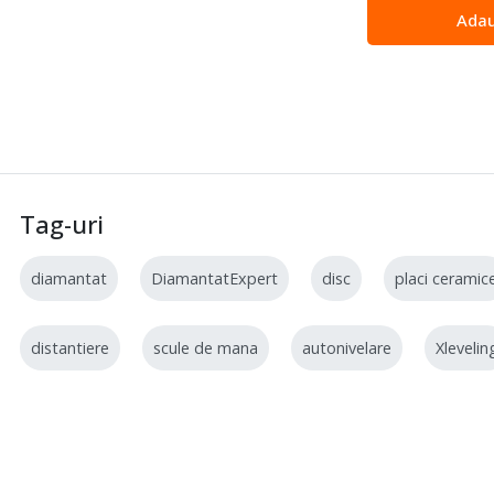
Adau
Tag-uri
diamantat
DiamantatExpert
disc
placi ceramic
distantiere
scule de mana
autonivelare
Xlevelin