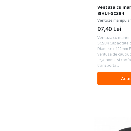
Ventuza cu man
BIHUI-SCSB4
Ventuze manipulare
97,40
Lei
Ventuza cu maner 
SCSB4 Capacitate d
Diametru: 122mm Fa
ventuză de cauciu
ergonomic si confor
transporta...
Adau