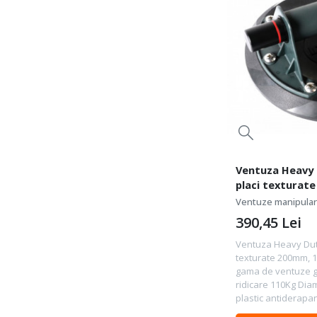
Ventuza Heavy 
placi texturat
BIHUI-SCVU8
Ventuze manipulare
390,45
Lei
Ventuza Heavy Duty
texturate 200mm, 1
gama de ventuze g
ridicare 110Kg Di
plastic antiderapan