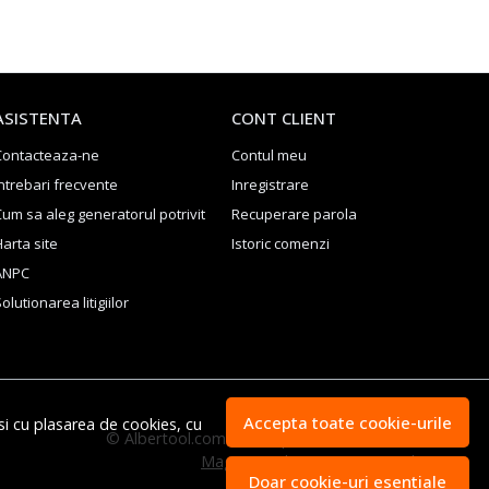
ASISTENTA
CONT CLIENT
Contacteaza-ne
Contul meu
ntrebari frecvente
Inregistrare
Cum sa aleg generatorul potrivit
Recuperare parola
arta site
Istoric comenzi
ANPC
olutionarea litigiilor
Accepta toate cookie-urile
si cu plasarea de cookies, cu
© Albertool.com - Scule profesionale Festool 2026
Magazin online creat cu MerchantPro
Doar cookie-uri esentiale