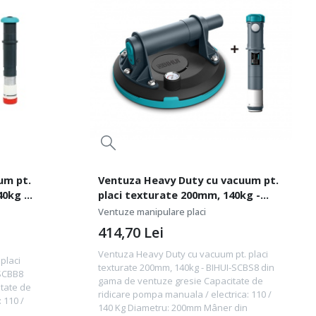
um pt.
Ventuza Heavy Duty cu vacuum pt.
40kg -
placi texturate 200mm, 140kg -
BIHUI-SCBS8
Ventuze manipulare placi
414,70
Lei
Ventuza Heavy Duty cu vacuum pt. placi
placi
texturate 200mm, 140kg - BIHUI-SCBS8 din
-SCBB8
gama de ventuze gresie Capacitate de
tate de
ridicare pompa manuala / electrica: 110 /
 110 /
140 Kg Diametru: 200mm Mâner din
..