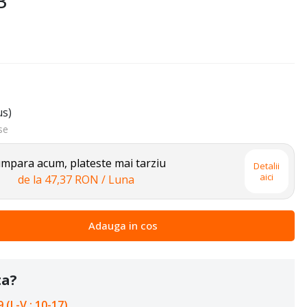
3
us)
se
mpara acum, plateste mai tarziu
Detalii
aici
de la
47,37 RON
/ Luna
Adauga in cos
ta?
 (L-V : 10-17)