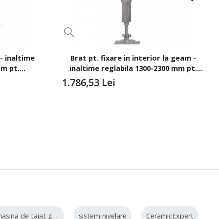
 - inaltime
Brat pt. fixare in interior la geam -
mm pt.
inaltime reglabila 1300-2300 mm pt.
MOD-A
Electropalane IORI-MOD-C
1.786,53
Lei
masina de taiat gresie
sistem nivelare
CeramicExpert