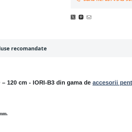
duse recomandate
90 – 120 cm - IORI-B3 din gama de
accesorii pen
0mm.