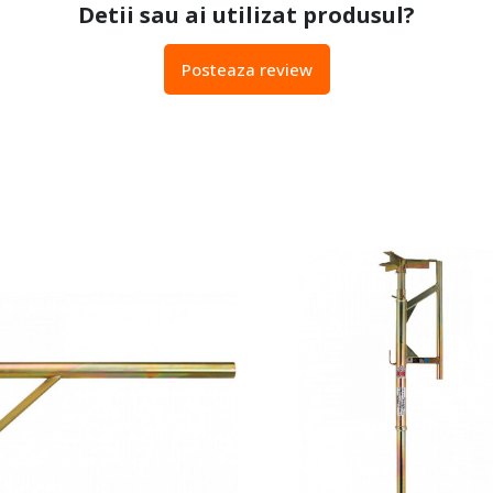
Detii sau ai utilizat produsul?
Posteaza review