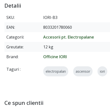
Detalii
SKU
IORI-B3
EAN
8033201780060
Categorii
Accesorii pt. Electropalane
Greutate
12 kg
Brand
Officine IORI
Taguri
electropalan
ascensor
iori
Ce spun clientii