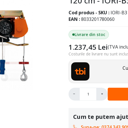
120 cm - IORI-B
Cod produs - SKU
IORI-B3
EAN
8033201780060
Livrare din stoc
1.237,45
Lei
(TVA incl
Costurile de livrare nu sunt inclu
Cu
−
+
Cum te putem aju
Suna-ne: 0374 343 909