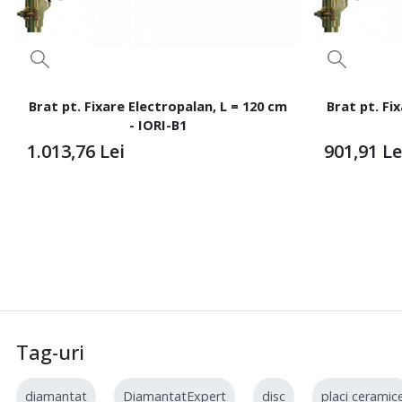
Brat pt. Fixare Electropalan, L = 120 cm
Brat pt. Fi
- IORI-B1
1.013,76
Lei
901,91
Le
Tag-uri
diamantat
DiamantatExpert
disc
placi ceramic