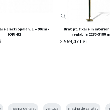
xare Electropalan, L = 90cm -
Brat pt. fixare in interior
IORI-B2
reglabila 2230-3180 
Electropalane IORI-
i
2.569,47
Lei
e
masina de taiat
ventuza
masina de carotat