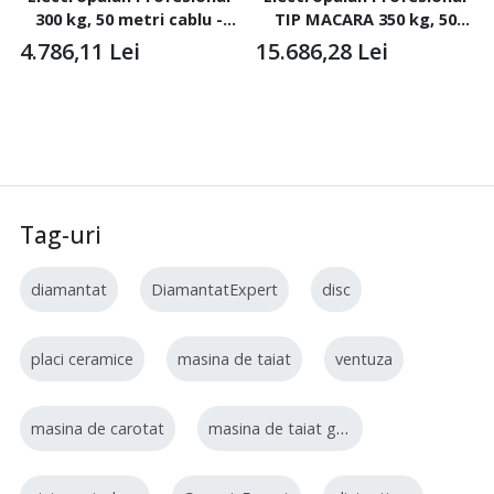
300 kg, 50 metri cablu -
TIP MACARA 350 kg, 50
IORI-DT300E-50m Motor
metri cablu - IORI-GT350-
4.786,11
Lei
15.686,28
Lei
Trifazic
50m Motor Trifazic
Tag-uri
diamantat
DiamantatExpert
disc
placi ceramice
masina de taiat
ventuza
masina de carotat
masina de taiat gresie