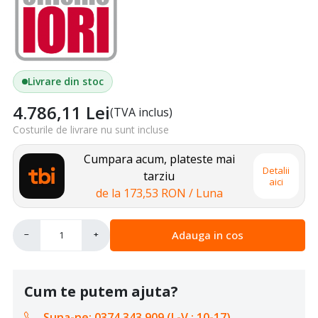
Livrare din stoc
4.786,11
Lei
(TVA inclus)
Costurile de livrare nu sunt incluse
Cumpara acum, plateste mai
Detalii
tarziu
aici
de la
173,53 RON
/ Luna
Adauga in cos
−
+
Cum te putem ajuta?
Suna-ne: 0374 343 909 (L-V : 10-17)