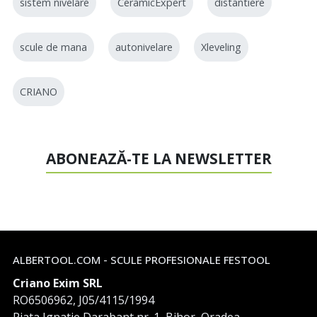
sistem nivelare
CeramicExpert
distantiere
scule de mana
autonivelare
Xleveling
CRIANO
ABONEAZĂ-TE LA NEWSLETTER
ALBERTOOL.COM - SCULE PROFESIONALE FESTOOL
Criano Exim SRL
RO6506962, J05/4115/1994
Piata Ignatie Darabant nr. 1, Bihor, Oradea