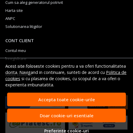
Cum sa aleg generatorul potrivit
Harta site
ANPC
Solutionarea litigiilor
CONT CLIENT
Contul meu
Inregistrare
Acest site foloseste cookies pentru a va oferi functionalitatea
Recuperare parola
dorita. Navigand in continuare, sunteti de acord cu
Politica de
Istoric comenzi
cookies
si cu plasarea de cookies, cu scopul de a va oferi o
experienta imbunatatita.
Accepta toate cookie-urile
Doar cookie-uri esentiale
Preferinte cookie-uri