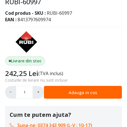
RUBI-60997
Cod produs - SKU
RUBI-60997
EAN
8413797609974
Livrare din stoc
242,25
Lei
(TVA inclus)
Costurile de livrare nu sunt incluse
Adauga in cos
−
+
Cum te putem ajuta?
Suna-ne: 0374 343 909 (L-V : 10-17)