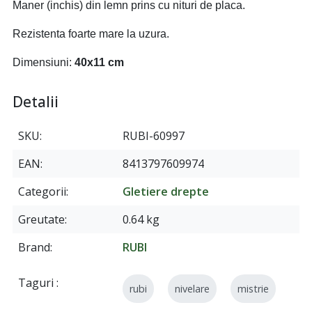
Maner (inchis) din lemn prins cu nituri de placa.
Rezistenta foarte mare la uzura.
Dimensiuni:
40x11 cm
Detalii
SKU
RUBI-60997
EAN
8413797609974
Categorii
Gletiere drepte
Greutate
0.64 kg
Brand
RUBI
Taguri
rubi
nivelare
mistrie