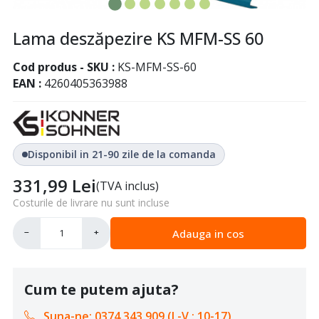
Lama deszăpezire KS MFM-SS 60
Cod produs - SKU
KS-MFM-SS-60
EAN
4260405363988
Disponibil in 21-90 zile de la comanda
331,99
Lei
(TVA inclus)
Costurile de livrare nu sunt incluse
Adauga in cos
−
+
Cum te putem ajuta?
Suna-ne: 0374 343 909 (L-V : 10-17)