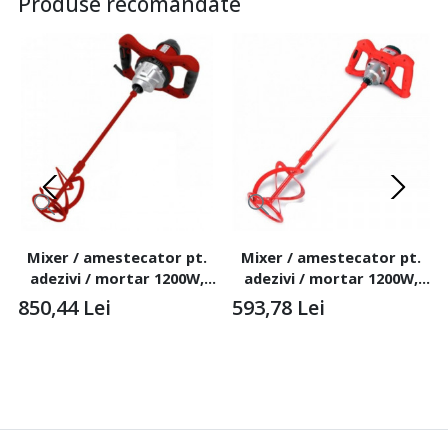
Produse recomandate
Mixer / amestecator pt.
Mixer / amestecator pt.
adezivi / mortar 1200W,
adezivi / mortar 1200W,
Profesional, RUBIMIX-9 N
Semi-Profesional,
850,44
Lei
593,78
Lei
210/240V 50/60HZ - RUBI-
RUBIMIX-7 230V 50/60HZ -
25940
RUBI-26900