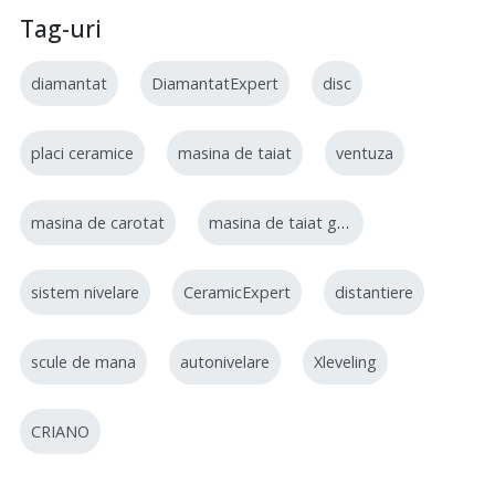
Tag-uri
diamantat
DiamantatExpert
disc
placi ceramice
masina de taiat
ventuza
masina de carotat
masina de taiat gresie
sistem nivelare
CeramicExpert
distantiere
scule de mana
autonivelare
Xleveling
CRIANO