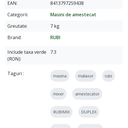
EAN
8413797259438
Categorii
Masini de amestecat
Greutate
7 kg
Brand
RUBI
Include taxa verde
7.3
(RON)
Taguri
masina
malaxor
rubi
mixer
amestecator
RUBIMIX
DUPLEX