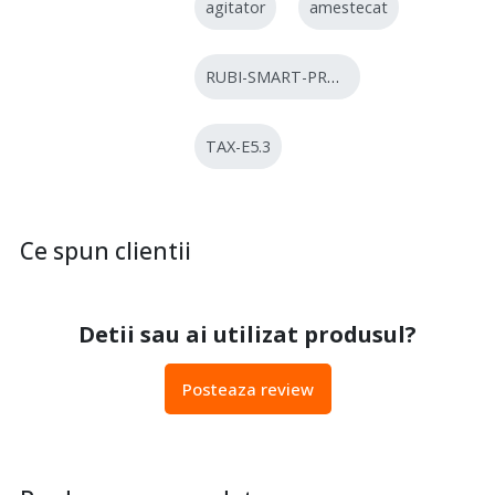
agitator
amestecat
RUBI-SMART-PROMO
TAX-E5.3
Ce spun clientii
Detii sau ai utilizat produsul?
Posteaza review