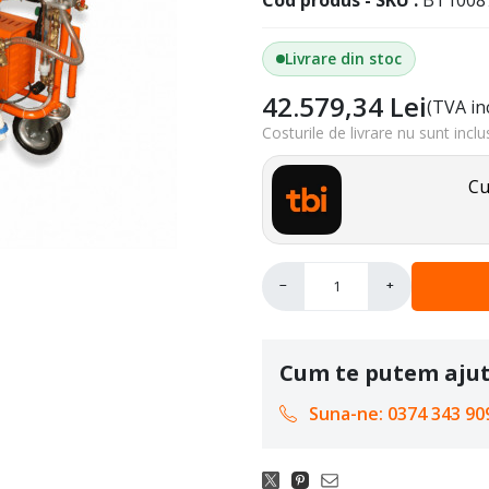
Cod produs - SKU
BT1008
Livrare din stoc
42.579,34
Lei
(TVA in
Costurile de livrare nu sunt inclu
Cu
−
+
Cum te putem aju
Suna-ne: 0374 343 909