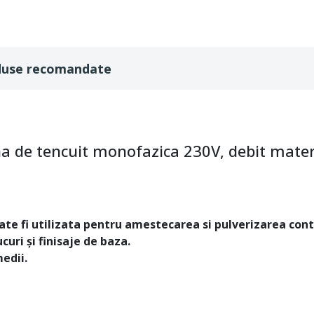
duse recomandate
 de tencuit monofazica 230V, debit materi
te fi utilizata pentru amestecarea si pulverizarea conti
curi și finisaje de baza.
edii.