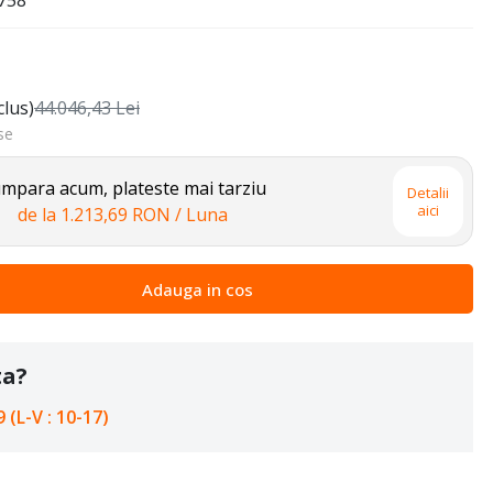
758
clus)
44.046,43
Lei
se
mpara acum, plateste mai tarziu
Detalii
aici
de la
1.213,69 RON
/ Luna
Adauga in cos
ta?
 (L-V : 10-17)