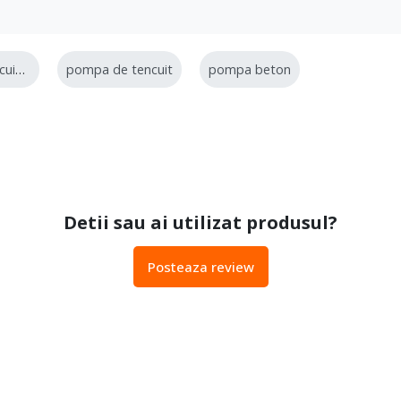
pompa de tencuiala
pompa de tencuit
pompa beton
Detii sau ai utilizat produsul?
Posteaza review