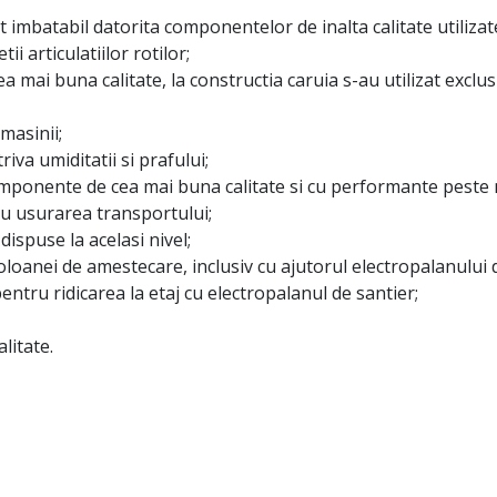
imbatabil datorita componentelor de inalta calitate utilizate
ii articulatiilor rotilor;
a mai buna calitate, la constructia caruia s-au utilizat exclus
masinii;
va umiditatii si prafului;
omponente de cea mai buna calitate si cu performante peste m
u usurarea transportului;
ispuse la acelasi nivel;
oanei de amestecare, inclusiv cu ajutorul electropalanului d
ru ridicarea la etaj cu electropalanul de santier;
litate.