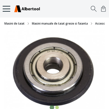
Masini de taiat
Masini manuale de taiat gresie si faianta
Accesorii 