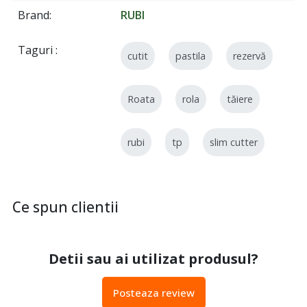
Brand
RUBI
Taguri
cutit
pastila
rezervă
Roata
rola
tăiere
rubi
tp
slim cutter
Ce spun clientii
Detii sau ai utilizat produsul?
Posteaza review