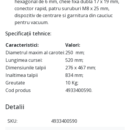
hexagonal de 6 mm, cheie fixa dubla 17 x 19 mm,
conector rapid, patru suruburi M8 x 25 mm,
dispozitiv de centrare si garnitura din cauciuc
pentru vacuum.
Specificații tehnice:
Caracteristici:
Valori:
Diametrul maxim al carotei:
250 mm;
Lungimea cursei:
520 mm;
Dimensiunile talpii
276 x 467 mm;
Inaltimea talpii
834 mm;
Greutate
10 Kg;
Cod produs
4933400590.
Detalii
SKU
4933400590