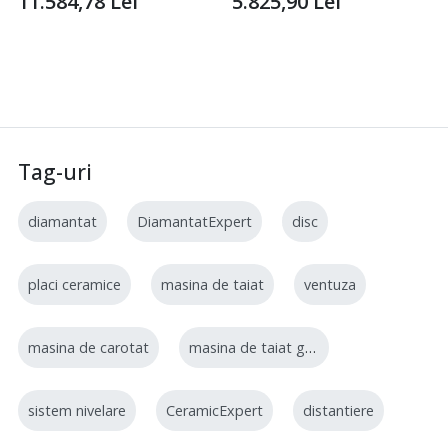
11.584,78
Lei
5.825,90
Lei
Tag-uri
diamantat
DiamantatExpert
disc
placi ceramice
masina de taiat
ventuza
masina de carotat
masina de taiat gresie
sistem nivelare
CeramicExpert
distantiere