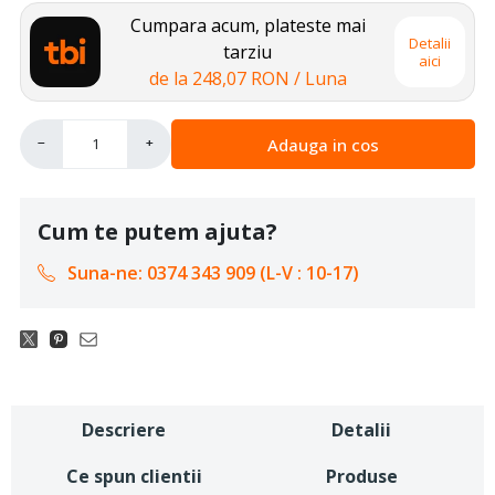
Cumpara acum, plateste mai
Detalii
tarziu
aici
de la
248,07 RON
/ Luna
Adauga in cos
−
+
Cum te putem ajuta?
Suna-ne: 0374 343 909 (L-V : 10-17)
Descriere
Detalii
Ce spun clientii
Produse