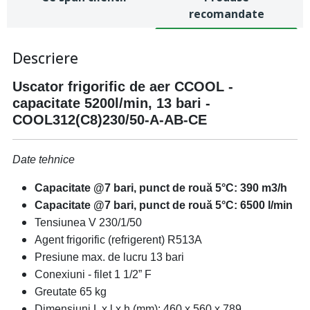
recomandate
Descriere
Uscator frigorific de aer CCOOL -
capacitate 5200l/min, 13 bari -
COOL312(C8)230/50-A-AB-CE
Date tehnice
Capacitate @7 bari, punct de rouă 5°C: 390 m3/h
Capacitate @7 bari, punct de rouă 5°C: 6500 l/min
Tensiunea V 230/1/50
Agent frigorific (refrigerent) R513A
Presiune max. de lucru 13 bari
Conexiuni - filet 1 1/2” F
Greutate 65 kg
Dimensiuni L x l x h (mm): 460 x 560 x 789