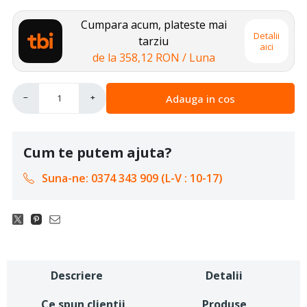
Cumpara acum, plateste mai
Detalii
tarziu
aici
de la
358,12 RON
/ Luna
Adauga in cos
−
+
Cum te putem ajuta?
Suna-ne: 0374 343 909 (L-V : 10-17)
Descriere
Detalii
Ce spun clientii
Produse