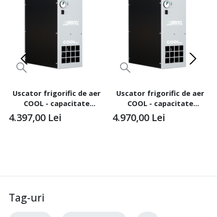
Uscator frigorific de aer
Uscator frigorific de aer
COOL - capacitate
COOL - capacitate
600l/min, 16 bari - ABAC-
850l/min, 16 bari - ABAC-
4.397,00
Lei
4.970,00
Lei
COOL36(C1)230/50-A-AB-CE
COOL51(C2)230/50-A-AB-CE
Tag-uri